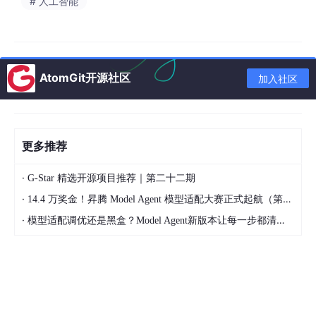
# 人工智能
1.2 通过ADB进入板卡后台
通过组合键【Ctrl+Alt+T】打开终端，最后在终端输入“adb shel
AtomGit开源社区
加入社区
l”，出现如下图所示的情况，则说明已成功以root用户的身份进入
开发板后台环境。
更多推荐
adb 
shell
·
G-Star 精选开源项目推荐｜第二十二期
·
14.4 万奖金！昇腾 Model Agent 模型适配大赛正式起航（第二季）
·
模型适配调优还是黑盒？Model Agent新版本让每一步都清晰可见
1.3 退出ADB环境
也可以通过exit命令，退出板卡环境回到Ubuntu环境。