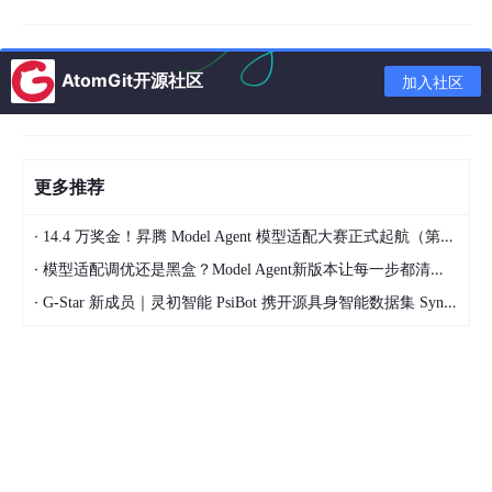
问题3：CN和CN的连接是做什么的？为什么设计连接池连接CN上
的PG线程？CN上为什么有多个PG线程，有什么用途？
解：CN和CN之间连接是为了数据同步等，包括建表之后的信息交
AtomGit开源社区
加入社区
汇。CN上的PG线程也是为了用户查询建立。
问题4：DN上为什么有多个PG线程，有什么用途？
更多推荐
解：一个查询操作就是创建一个新的PG线程。
·
14.4 万奖金！昇腾 Model Agent 模型适配大赛正式起航（第二季）
问题5：如何理解gsql客户端退出时，只退出PG线程和
agent
·
模型适配调优还是黑盒？Model Agent新版本让每一步都清晰可见
代理线程，而取到的slot连接会还回database pool？
·
G-Star 新成员｜灵初智能 PsiBot 携开源具身智能数据集 SynData 入驻 AtomGit
解：slot连接退回到pooler，下次连接可以直接获取，若不存在，
则重新创建。
问题6：DN间的TCP连接数：C = (H * D * Q * S）* D，为什么最
后乘以D，而不是(D - 1）/ 2 ? 此外，这个公式是否存在高重复，
每次查询都要建立DN间的通信，而不考虑重复性？DN间的通信线
程数量是否有限制？