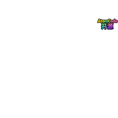
解：数据是双向通信，但执行算子是单向的，所以不能除以2。数
量有限制，但可以调整。
2、DN间stream线程通信模型
执行计划需要使用多个线程进行执行，包括1个CN线程和每个DN
上3个线程t1-t3。每个DN节点都有3个线程是因为数据是分布到每
个DN上的，在执行查询过程中，查询的每个阶段每个DN都要参
与。自下而上是数据流，自上而下是控制流。具体执行过程如下：