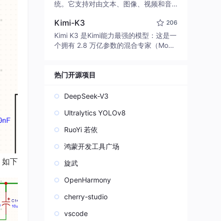
edit code, run commands, and verify
统。它支持对由文本、图像、视频和音
changes — autonomously. Built in Rus
频组成的多模态上下文进行统一理解，
t for speed. Get Started
Kimi-K3
206
并能生成分辨率高达 2K、时长可达 15
秒的带原生立体声音频的视频。得益于
Kimi K3 是Kimi能力最强的模型：这是一
面向任务泛化的系统设计，H3 在预训练
个拥有 2.8 万亿参数的混合专家（Mo
阶段就已具备广泛的多模态上下文理解
E）模型，具备原生视觉理解能力，并支
与生成能力，能够出色地执行复杂的多
持 100 万 token 的上下文窗口。
模态指令。
热门开源项目
DeepSeek-V3
Ultralytics YOLOv8
RuoYi 若依
鸿蒙开发工具广场
。如下
旋武
OpenHarmony
cherry-studio
vscode