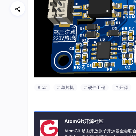
# c#
# 单片机
# 硬件工程
# 开源
AtomGit开源社区
AtomGit 是由开放原子开源基金会