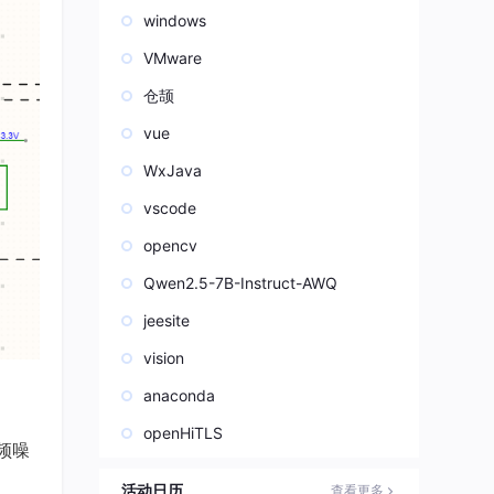
windows
VMware
仓颉
vue
WxJava
vscode
opencv
Qwen2.5-7B-Instruct-AWQ
jeesite
vision
anaconda
openHiTLS
频噪
活动日历
查看更多