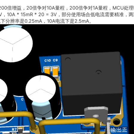
200倍增益，20倍争对10A量程，200倍争对1A量程，MCU处
 3V，10A * 15mR * 20 = 3V，部分使用场合低电流需要精准，
辨率是0.25mA，10A电流下是2.5mA。