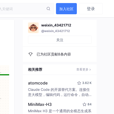
登录
加入社区
weixin_43421712
@weixin_43421712
关注
已为社区贡献8条内容
相关推荐
查看更多
atomcode
3.62 K
Claude Code 的开源替代方案。连接任
意大模型，编辑代码，运行命令，自动
验证 — 全自动执行。用 Rust 构建，极
MiniMax-H3
84
致性能。 ｜ An open-source alternativ
e to Claude Code. Connect any LLM,
MiniMax H3 是一个通用的全模态生成系