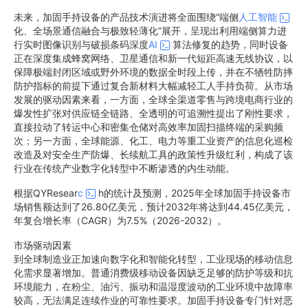
未来，加固手持设备的产品技术演进将全面围绕“端侧
人工智能
化、全场景通信融合与极致轻薄化”展开，呈现出利用端侧算力进
行实时图像识别与破损条码深度
AI
算法修复的趋势，同时设备
正在深度集成蜂窝网络、卫星通信和新一代短距高速无线协议，以
保障极端封闭区域或野外环境的数据全时段上传，并在不牺牲防摔
防护指标的前提下通过复合新材料大幅减轻工人手持负荷。从市场
发展的驱动因素来看，一方面，全球全渠道零售与跨境电商行业的
爆发性扩张对供应链全链路、全透明的可追溯性提出了刚性要求，
直接拉动了转运中心和密集仓储对高效率加固扫描终端的采购频
次；另一方面，全球能源、化工、电力等重工业资产的信息化巡检
改造及对安全生产防爆、长续航工具的政策性升级红利，构成了该
行业在传统产业数字化转型中不断渗透的内生动能。
根据QYResear
c
h的统计及预测，2025年全球加固手持设备市
场销售额达到了26.80亿美元，预计2032年将达到44.45亿美元，
年复合增长率（CAGR）为7.5%（2026-2032）。
市场驱动因素
到全球制造业正加速向数字化和智能化转型，工业现场的移动信息
化需求显著增加。普通消费级移动设备因缺乏足够的防护等级和抗
环境能力，在粉尘、油污、振动和温湿度波动的工业环境中故障率
较高，无法满足连续作业的可靠性要求。加固手持设备专门针对恶