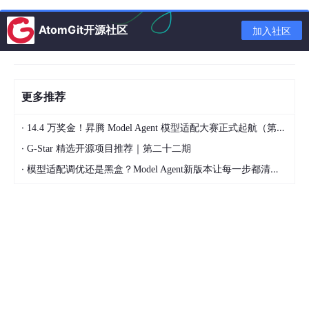
等级确保了在雨雪天气和尘土环境中的可靠性，紧急情况下可临时
作为应急通信终端使用。政务采购项目对设备的国产化率、数据安
AtomGit开源社区
加入社区
全性和长期维保服务有明确要求，具备自主可控能力和完整服务体
系的加固设备供应商在政府招标中具有优势。
电力、水务和燃气等公用事业领域正在推进资产全生命周期管理和
智慧运维体系建设。户外设施分布广泛，巡检路线长、环境复杂，
更多推荐
传统的人工巡视和纸质记录方式在效率和准确性方面存在不足。加
固手持设备配合移动巡检应用程序，使巡检人员在现场即可完成设
·
14.4 万奖金！昇腾 Model Agent 模型适配大赛正式起航（第二季）
备状态记录、仪表读数拍照和缺陷位置标注。设备支持北斗或GPS
高精度定位，系统可自动匹配巡检点和预设路线，减少漏检和错
·
G-Star 精选开源项目推荐｜第二十二期
检。在偏远地区的基站、变电站和泵站，设备需要长时间运行且充
·
模型适配调优还是黑盒？Model Agent新版本让每一步都清晰可见
电条件不便，低功耗设计和可更换电池保障了全天候作业能力。公
用事业部门的数字化改造投资为加固手持设备创造了持续稳定的采
购需求。
加固手持设备市场的产品形态已经呈现多样化趋势，除了传统的全
加固手持终端外，半加固平板、可穿戴巡检终端和模块化扩展设备
也在各个细分市场中找到了应用空间。全加固设备在极端环境下具
有不可替代的优势，但对于仓储、物流和零售等对防护等级要求适
中但需求量大的场景，半加固设备以更低的成本和更轻的重量获得
了广泛应用。头部品牌通过提供行业定制化方案，如预装专用应用
程序、定制物理按键和接口扩展模块，增强了与客户业务的绑定深