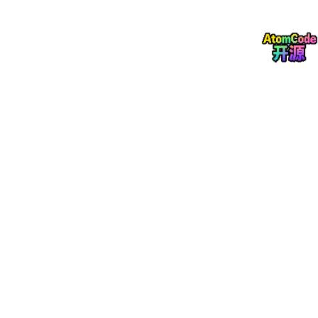
度。随着消费级设备防护能力的提升，加固设备与高端三防手机之
间的市场边界出现一定重叠，推动加固设备厂商向更高防护等级、
更专业行业功能和更优售后服务方向发展，以维持差异化竞争优
势。