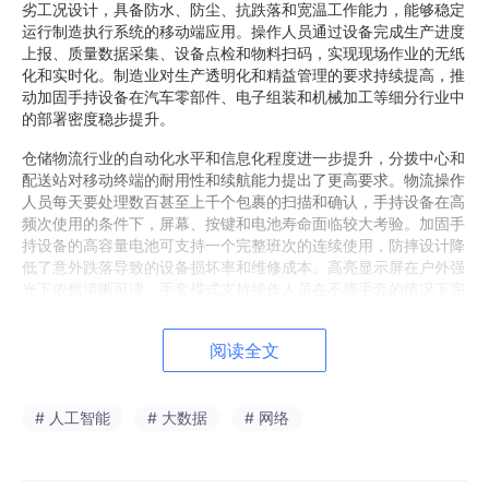
劣工况设计，具备防水、防尘、抗跌落和宽温工作能力，能够稳定
运行制造执行系统的移动端应用。操作人员通过设备完成生产进度
上报、质量数据采集、设备点检和物料扫码，实现现场作业的无纸
化和实时化。制造业对生产透明化和精益管理的要求持续提高，推
动加固手持设备在汽车零部件、电子组装和机械加工等细分行业中
的部署密度稳步提升。
仓储物流行业的自动化水平和信息化程度进一步提升，分拨中心和
配送站对移动终端的耐用性和续航能力提出了更高要求。物流操作
人员每天要处理数百甚至上千个包裹的扫描和确认，手持设备在高
频次使用的条件下，屏幕、按键和电池寿命面临较大考验。加固手
持设备的高容量电池可支持一个完整班次的连续使用，防摔设计降
低了意外跌落导致的设备损坏率和维修成本。高亮显示屏在户外强
光下依然清晰可读，手套模式支持操作人员在不摘手套的情况下完
成触控操作。物流行业对设备全生命周期成本的关注度提升，加固
设备因其较长的使用寿命和较低的故障率，相比消费级设备具有更
阅读全文
优的综合经济效益。
公共安全领域的移动信息化装备正在经历从专用设备向多功能集成
终端的升级换代。一线执法人员在现场需要同时完成身份核验、拍
# 人工智能
# 大数据
# 网络
照取证、信息录入和指挥调度，单一功能的设备已无法满足需求。
加固手持设备集成了高清摄像头、指纹采集模块、身份证读取模块
和多模通信模块，一台设备即可覆盖多种现场业务。设备的高防护