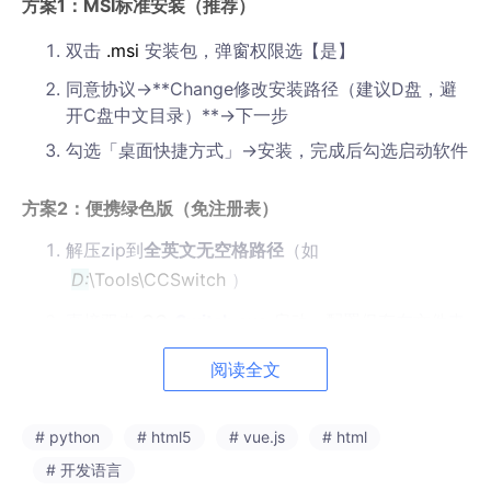
方案1：MSI标准安装（推荐）
双击
.msi
安装包，弹窗权限选【是】
同意协议→**Change修改安装路径（建议D盘，避
开C盘中文目录）**→下一步
勾选「桌面快捷方式」→安装，完成后勾选启动软件
方案2：便携绿色版（免注册表）
解压zip到
全英文无空格路径
（如
D:
\Tools\CCSwitch
）
直接双击
CC-
Switch
.exe
启动，配置保存在文件夹
内
data
目录
阅读全文
弹窗Windows安全拦截：更多信息→仍要运行（开源安全）
# python
# html5
# vue.js
# html
# 开发语言