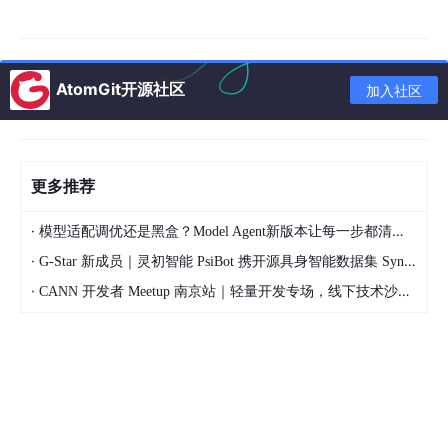
三、macOS安装（2种）
1. DMG手动安装
AtomGit开源社区
双击dmg，把
CC
-Switch.
app
拖入「应用程序」
加入社区
首次打不开：系统设置→隐私与安全性→
仍要打开
2. Homebrew命令安装（极简）
更多推荐
终端依次输入：
·
模型适配调优还是黑盒？Model Agent新版本让每一步都清晰可见
·
G-Star 新成员｜灵初智能 PsiBot 携开源具身智能数据集 SynData 入驻 AtomGit
brew tap farion
1231
/ccswitch

·
CANN 开发者 Meetup 南京站｜轻量开发专场，线下技术沙龙正式开启报名
brew install --cask 
cc
-
switch
# 更新：brew upgrade --cask 
cc
-
switch
四、Linux安装
Ubuntu/Debian：