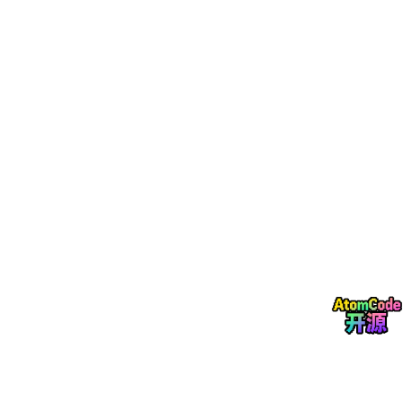
核心原则：
大模型是一个可选的工具，不是 Agent 的大脑。
Ag
ent 的大脑是 ECC 模块。大模型只在用户需要且网络可用时才
被调用。
2.5 明确不属于基础版的功能
功能
原因
多设备数据同步
需要云端基础设施，属于企业版
多用户管理
需要权限系统，属于企业版
审计日志持久化
企业合规需求，属于企业版
高可用集群部署
企业运维需求，属于企业版
三、与 OpenClaw 的差异化定位
能力
OpenClaw
EM-Core-Agent