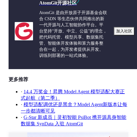
AtomGit开源社区
用户
无隔离，混入提示
双漏斗物理隔离
，隐私本地加
画像
词
密
AtomGit 是由开放原子开源基金会联
合 CSDN 等生态伙伴共同推出的新
经验
五层晋升+三维重要度
，从单
无结构化经验沉淀
一代开源与人工智能协作平台。平
进化
次经验到通用技能
台坚持“开放、中立、公益”的理念，
加入社区
把代码托管、模型共享、数据集托
安全
依赖提示词约束，
安全仲裁模块
，工具调用白名
管、智能体开发体验和算力服务整
可控
易被绕过
单+敏感操作确认
合在一起，为开发者提供从开发、
训练到部署的一站式体验。
大模
强依赖，无大模型
松耦合
，核心功能离线完整，
型依
不可用
大模型仅作可选工具
赖
更多推荐
部署
强制云端
本地优先
，云端仅企业可选
模式
·
14.4 万奖金！昇腾 Model Agent 模型适配大赛正
式起航（第二季）
·
模型适配调优还是黑盒？Model Agent新版本让每
1.2 核心模块构成
一步都清晰可见
·
G-Star 新成员｜灵初智能 PsiBot 携开源具身智能
数据集 SynData 入驻 AtomGit
定
模块
全称
一句话职责
位