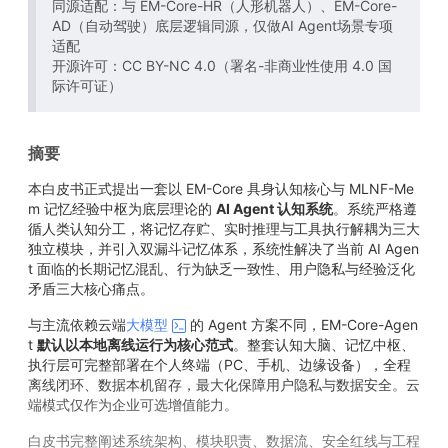
同源适配：与 EM-Core-HR（人形机器人）、EM-Core-
AD（自动驾驶）底层逻辑同源，仅做AI Agent场景专项
适配
开源许可：CC BY-NC 4.0（署名-非商业性使用 4.0 国
际许可证）
摘要
本白皮书正式提出一套以 EM-Core 具身认知核心与 MLNF-Me
m 记忆经验中枢为底层理论的
AI Agent 认知系统
。系统严格遵
循人类认知分工，将记忆存贮、实时推理与工具执行解耦为三大
独立模块，并引入双漏斗记忆体系，系统性解决了当前 AI Agen
t 面临的长期记忆混乱、行为缺乏一致性、用户隐私与经验泛化
矛盾三大核心痛点。
与主流依赖云端
大模型
的 Agent 方案不同，EM-Core-Agen
t
默认以本地离线运行为核心范式
。整套认知大脑、记忆中枢、
执行层可完整部署在个人终端（PC、手机、边缘设备），全程
离线闭环、数据本机留存，最大化保障用户隐私与数据安全。云
端模式仅作为企业可选增值能力。
白皮书完整阐述系统架构、模块职责、数据流、安全红线与工程