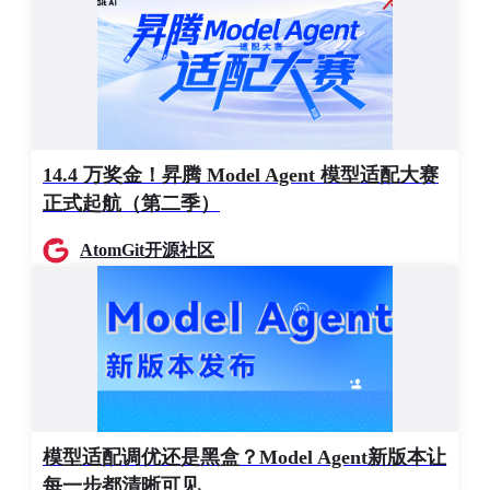
双漏
经
Agent-
一漏斗懂人（用户画像），一漏斗
斗记
验
mlnf-me
练己（任务经验），物理隔离互不
忆系
仓
m
干扰
统
库
实
Agent-e
认知
时
意图解析、任务规划、工具选择、
c
c-b
14.4 万奖金！昇腾 Model Agent 模型适配大赛
大脑
思
安全仲裁、全部决策输出
rain
正式起航（第二季）
考
AtomGit开源社区
工
行动
Agent-
具
工具注册、API调用、代码执行、
执行
mcc-ex
调
结果校验的精准执行
层
ec
用
1.3 系统架构拓扑
模型适配调优还是黑盒？Model Agent新版本让
┌─────────────────────────────────────────────────
│                        EM-Core-
Agent
            
每一步都清晰可见