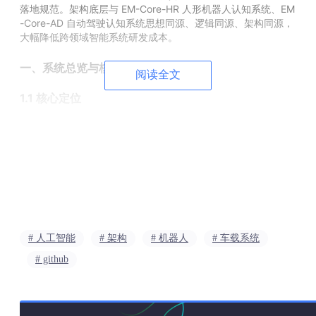
落地规范。架构底层与 EM-Core-HR 人形机器人认知系统、EM
-Core-AD 自动驾驶认知系统思想同源、逻辑同源、架构同源，
大幅降低跨领域智能系统研发成本。
一、系统总览与核心定位
阅读全文
1.1 核心定位
EM-Core-Agent 定位为 AI Agent 的原生
“大脑与记忆系统”
，
以 EM-Core 具身认知体系为顶层骨架，以 MLNF-Mem 记忆经
验中枢为长期记忆内核，构建“认知-记忆-执行”全链路闭环。系
统
默认以本地离线运行
，数据完全留存于用户设备，无需依赖云
端基础设施。
与当前主流 AI Agent 方案的本质区别：
对比
# 人工智能
# 架构
# 机器人
# 车载系统
当前主流 Agent
EM-Core-Agent
维度
# github
长期
依赖大模型上下文
独立记忆中枢
，轻量化终身记
记忆
窗口，容量有限
忆