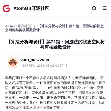
AtomGit开源社区
AtomGit开源社区
【算法分析与设计】第21篇：回溯法的状态
空间树与剪枝函数设计
【算法分析与设计】第21篇：回溯法的状态空间树
与剪枝函数设计
2301_80672009
414人浏览 · 2026-05-29 08:07:16
当我们面对一个不存在多项式时间精确算法的NP困难问题时，若
输入规模尚可接受，一种直接而有效的策略是系统地搜索整个解空
间。但“系统”绝非“蛮力”——n个元素的排列有n!种，n个布尔变量
的赋值有2^n种，完全枚举在n稍大时便不可行。回溯法的核心智
慧在于：
一边走，一边看，走不通立刻回头
。它将搜索过程组织成
一棵树的生长，并在生长过程中及时砍掉注定不含解的枝条，从而
将指数级的搜索压缩到可操作的范围。