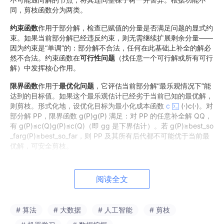
同，剪枝函数分为两类。
约束函数
作用于部分解，检查已赋值的分量是否满足问题的显式约
束。如果当前部分解已经违反约束，则无需继续扩展剩余分量——
因为约束是“单调”的：部分解不合法，任何在此基础上补全的解必
然不合法。约束函数在
可行性问题
（找任意一个可行解或所有可行
解）中发挥核心作用。
限界函数
作用于
最优化问题
，它评估当前部分解“最乐观情况下”能
达到的目标值。如果这个最乐观估计已经劣于当前已知的最优解，
则剪枝。形式化地，设优化目标为最小化成本函数
c
(⋅)c(⋅)。对
部分解 PP，限界函数 g(P)g(P) 满足：对 PP 的任意补全解 QQ，
有 g(P)≤c(Q)g(P)≤c(Q)（即 gg 是下界估计）。若 g(P)≥best_so
_farg(P)≥best_so_far，则 PP 及其所有后代都不可能优于当前最
优解，可安全剪枝。
两者的核心区别：约束函数给出“是/否”的判断，限界函数给出数值
估计。前者剪去不可行解，后者剪去非最优解。在实际算法中，两
阅读全文
者常结合使用——先用约束函数快速排除明显非法分支，再用限界
函数进一步压缩搜索空间。
# 算法
# 大数据
# 人工智能
# 剪枝