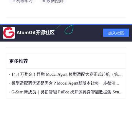
# 机器学习
# 数据挖掘
三、n皇后问题：约束剪枝的经典范例
在 n×nn×n 棋盘上放置 nn 个皇后，要求任意两个皇后不得同行、
同列或同对角线。将解表示为向量 (x1,x2,…,xn)(x1​,x2​,…,xn​)，其
中 xixi​ 表示第 ii 行的皇后放置在第 xixi​ 列。这一表示自动保证了
“不同行”。
AtomGit开源社区
加入社区
状态空间树在第 ii 层对第 ii 行的皇后进行列选择，每层有 nn 个候
选值。整棵树包含 1+n+n2+⋯+nn=O(nn)1+n+n2+⋯+nn=O(n
n) 个节点，直接枚举不可行。
更多推荐
约束函数
设计为：当前部分解 (x1,…,xk)(x1​,…,xk​) 合法，当且仅当
对任意 1≤i<j≤k1≤i<j≤k，满足：
·
14.4 万奖金！昇腾 Model Agent 模型适配大赛正式起航（第二季）
xi≠xjxi​=xj​（不同列）
·
模型适配调优还是黑盒？Model Agent新版本让每一步都清晰可见
·
G-Star 新成员｜灵初智能 PsiBot 携开源具身智能数据集 SynData 入驻 AtomGit
∣xi−xj∣≠∣i−j∣∣xi​−xj​∣=∣i−j∣（不同对角线——因为同一对角线
上的两个位置行差等于列差）
一旦第 k+1k+1 行的候选列与前面任意已放置的皇后冲突，该分支
立即被剪去。对于 n=8n=8 的标准八皇后问题，经过约束剪枝后
只需访问约两万个节点，相比蛮力搜索的 O(88)O(88) 大幅缩减。
回溯法找到第一个解或全部解的框架完全一致，区别仅在于找到一