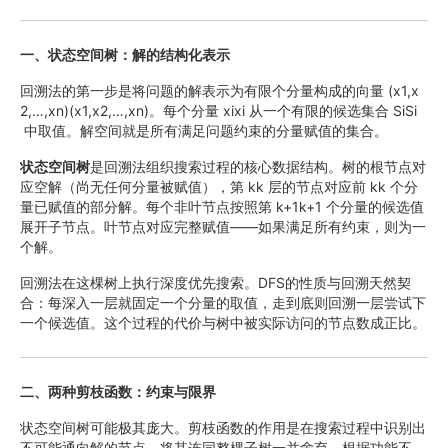
一、状态空间树：解的结构化表示
回溯法的第一步是将问题的解表示为有限个分量构成的向量 (x1,x
2,…,xn)(x1​,x2​,…,xn​)。每个分量 xixi​ 从一个有限的候选集合 SiSi​
中取值。解空间就是所有满足问题约束的分量赋值的集合。
状态空间树
是回溯法组织搜索过程的核心数据结构。树的根节点对
应空解（尚无任何分量被赋值），第 kk 层的节点对应前 kk 个分
量已赋值的部分解。每个非叶节点按照第 k+1k+1 个分量的候选值
展开子节点。叶节点对应完整赋值——如果满足所有约束，则为一
个解。
回溯法在这棵树上执行深度优先搜索。DFS的性质与回溯天然契
合：每深入一层就固定一个分量的取值，走到底则回溯一层尝试下
一个候选值。这个过程的代价与树中被实际访问的节点数成正比。
二、两种剪枝函数：约束与限界
状态空间树可能极其庞大。剪枝函数的作用是在搜索过程中识别出
不可能通向解的节点，将其连同整棵子树一并舍弃。根据功能不