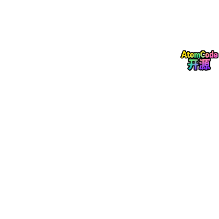
个解后是终止还是继续搜索。
四、图着色问题：约束与对称性剪枝
给定无向图 G=(V,E)G=(V,E) 和 mm 种颜色，问是否存在一种顶点
着色方案，使任意相邻顶点颜色不同。这是经典的约束满足问题，
当 m≥3m≥3 时为NP完全问题。
解的表示为 (c1,c2,…,cn)(c1​,c2​,…,cn​)，ci∈{1,…,m}ci​∈{1,…,m} 表
示顶点 ii 的颜色。按顶点编号顺序依次赋值。
约束函数
：当给顶点 kk 赋颜色时，检查 kk 的所有已着色邻居 j<k
j<k，若存在 (j,k)∈E(j,k)∈E 且 cj=ckcj​=ck​，则当前分支非法，剪
枝。
对称性剪枝
：颜色的标号本身可以任意置换。利用这一对称性可以
进一步减少搜索：约定顶点1固定为颜色1；顶点2（若与顶点1不相
邻则可与顶点1同色）仅尝试颜色1和2（若相邻则仅尝试颜色2）。
这一简单的对称性破除可将搜索空间缩减约 m!m! 倍。
度序列启发式
：按顶点度数从高到低排序后依次赋值，优先处理约
束最紧的顶点，可以更早地触发约束冲突，从而更早剪枝。这一启