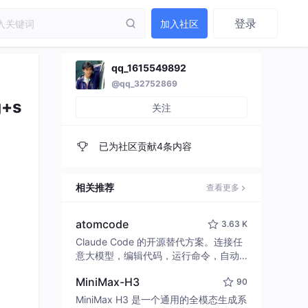
登录
加入社区
qq_1615549892
@qq_32752869
g+s
关注
已为社区贡献4条内容
相关推荐
查看更多
atomcode
3.63 K
Claude Code 的开源替代方案。连接任
意大模型，编辑代码，运行命令，自动
验证 — 全自动执行。用 Rust 构建，极
MiniMax-H3
90
致性能。 ｜ An open-source alternativ
e to Claude Code. Connect any LLM,
MiniMax H3 是一个通用的全模态生成系