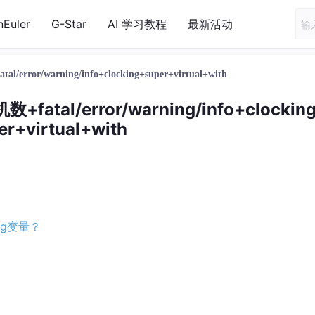
nEuler
G-Star
AI 学习教程
最新活动
l/error/warning/info+clocking+super+virtual+with
+fatal/error/warning/info+clockin
er+virtual+with
eg变量？