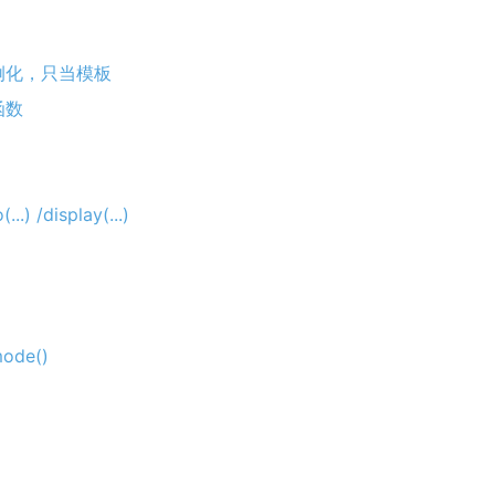
能实例化，只当模板
虚函数
(...) /display(...)
ode()