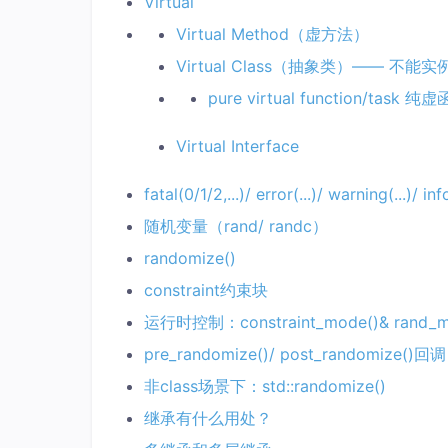
Virtual
Virtual Method（虚方法）
Virtual Class（抽象类）—— 不
pure virtual function/task 纯
Virtual Interface
fatal(0/1/2,...)/ error(...)/ warning(...)/ info
随机变量（rand/ randc）
randomize()
constraint约束块
运行时控制：constraint_mode()& rand_m
pre_randomize()/ post_randomize()回调
非class场景下：std::randomize()
继承有什么用处？