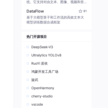
edit code, run commands, and verify
统。它支持对由文本、图像、视频和音
changes — autonomously. Built in Rus
频组成的多模态上下文进行统一理解，
t for speed. Get Started
DataFlow
81
并能生成分辨率高达 2K、时长可达 15
秒的带原生立体声音频的视频。得益于
基于大模型算子和工作流的高效文本大
面向任务泛化的系统设计，H3 在预训练
模型训练数据合成框架
阶段就已具备广泛的多模态上下文理解
与生成能力，能够出色地执行复杂的多
模态指令。
热门开源项目
DeepSeek-V3
Ultralytics YOLOv8
RuoYi 若依
鸿蒙开发工具广场
旋武
OpenHarmony
cherry-studio
vscode