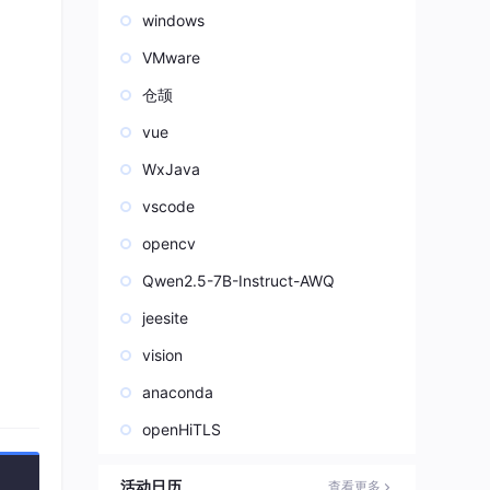
windows
VMware
仓颉
vue
WxJava
vscode
opencv
Qwen2.5-7B-Instruct-AWQ
jeesite
vision
anaconda
openHiTLS
活动日历
查看更多