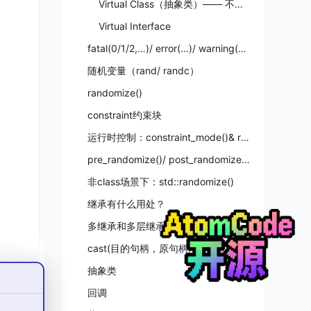
Virtual Class（抽象类）—— 不能实例化，只当模板
Virtual Interface
fatal(0/1/2,…)/ error(…)/ warning(…)/ info(…) /display(…)
随机变量（rand/ randc）
randomize()
constraint约束块
运行时控制：constraint_mode()& rand_mode()
pre_randomize()/ post_randomize()回调
非class场景下：std::randomize()
继承有什么用处？
多继承和多层继承
cast(目的句柄，原句柄) 等价 目的句柄 = 原句柄 ；
抽象类
int
回调
性。