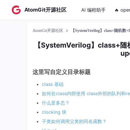
AtomGit开源社区
AI 编程助手
🔥 ope
AtomGit开源社区
【SystemVerilog】class+随机数+fata
【SystemVerilog】class+随机数
up
这里写自定义目录标题
class 基础
如何在class内部使用 class外部的队列和r
什么是多态？
clocking 块
子类如何调用父类的同名函数？