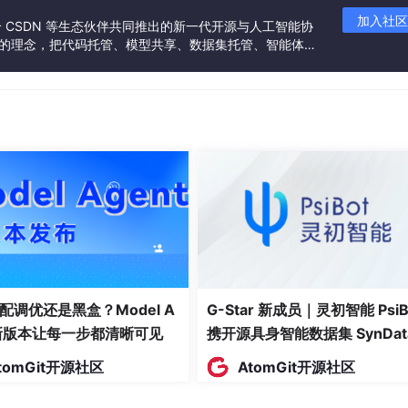
类外书写找不到parameter，可以使用类名::PARxx指定paramet
加入社区
联合 CSDN 等生态伙伴共同推出的新一代开源与人工智能协
”的理念，把代码托管、模型共享、数据集托管、智能体开
，要在函数声明时指定。
发者提供从开发、训练到部署的一站式体验。
EPTH=10)
 ;

/变量=属性；函数/任务 = 方法；
//静态变量，只在这个类的所有对象内可见有效。
1
:
0
] b ,
bit
 [
31
:
0
] c='
1
 )  ;
//new函数不能有返回值，可以有参
配调优还是黑盒？Model A
G-Star 新成员｜灵初智能 PsiB
t新版本让每一步都清晰可见
携开源具身智能数据集 SynDat
入驻 AtomGit
tomGit开源社区
AtomGit开源社区
=%0h,cnt=%0d"
,addr,crc,data,cnt);
