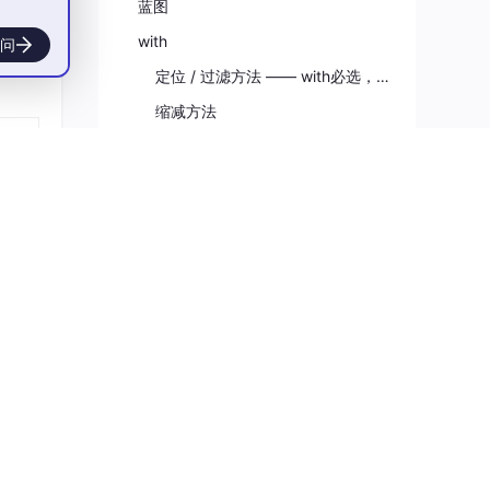
蓝图
with
问
定位 / 过滤方法 —— with必选，表达式是布尔条件
缩减方法
排序方法（Ordering Methods）—— with可选
最小值 / 最大值 / 去重（可选 with）
查看AI大纲