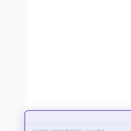
    tr = 
new
(
1
,
2
)      ;
//类的实例（对象）
    tr
.crc
 = 
32'h1234
  ;
//改变类的变量值
    tr
.display
()       ;

    tr
.display_crc
()   ;

    tr
.display_addr
()  ;

//
    tr1 = tr           ;
//只是赋值了句柄
//
    tr  = 
null
         ;
//没有句柄指向的
    tr1 = 
null
         ;

//通过类名来访问静态变量
$display
(
"transaction.cnt=%0d"
end
//默认赋值是浅拷贝（仅复制句柄），需自定义co
如何在class内部使用 class
类（class）不能直接访问模块或接口外部的信号（如
erface）或配置对象等方式显式连接。这是验证