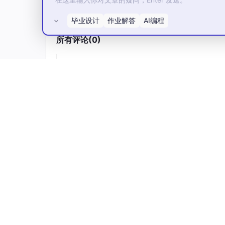
使用虚接口（Virtual Interface）
毕业设计
作业解答
AI编程
这是 UVM/验证环境中标准做法。将外部变量封装在 
所有评论(0)
优点：解耦、可重用、符合 UVM 规范
interface
 ext_if;

reg
        ext_reg;      
// reg 变量
int
        ext_queue[$]; 
// 队列
endinterface
class
 my_driver;

virtual
 ext_if vif;  
// 虚接口句柄
function
new
(
virtual
 ext_if vif);

this
.vif
 = vif;

endfunction
task
 drive();

        vif
.ext_reg
 = 
1'b1
;

        vif
.ext_queue
.push_back
(
100
);
