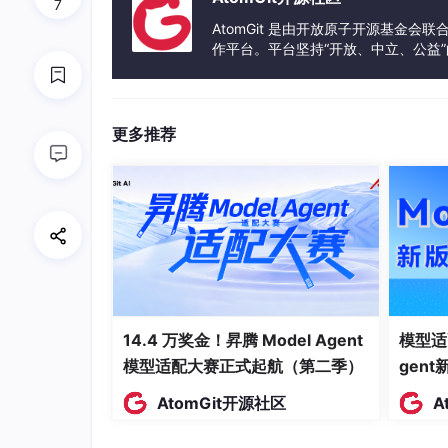
7
类的extern函数使用了类内部的parameter，在
AtomGit 是由开放原子开源基金会
源。
作平台。平台坚持“开放、中立、公益
函数的参数的默认值不允许在extern函数指定
发体验和算力服务整合在一起，为开
更多推荐
class
   transaction 
#(int WIDTH=8,int D
bit
      [
31
:
0
]     addr,crc,data;
/
static
int
        cnt = 
0
      ;
//
function
new
(
bit
 [
31
:
0
] a ,
bit
 [
3
        addr = a ;

        crc  = b ;

        data = c ;

        cnt++    ;

14.4 万奖金！昇腾 Model Agent
模型适
endfunction
//
模型适配大赛正式起航（第二季）
gen
function
void
   display  ;

AtomGit开源社区
A
$display
(
"addr=%0h,crc=%0h,data
//this访问类的一级变量