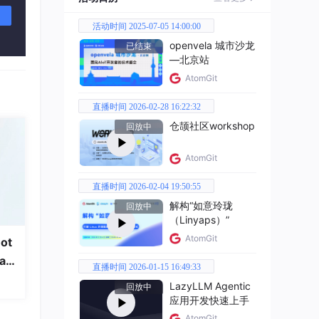
er来
活动时间 2025-07-05 14:00:00
openvela 城市沙龙
已结束
—北京站
AtomGit
直播时间 2026-02-28 16:22:32
仓颉社区workshop
回放中
AtomGit
数
直播时间 2026-02-04 19:50:55
解构“如意玲珑
回放中
（Linyaps）”
AtomGit
ot
a
直播时间 2026-01-15 16:49:33
LazyLLM Agentic
回放中
应用开发快速上手
AtomGit