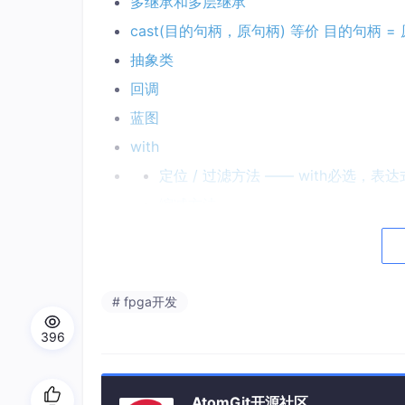
多继承和多层继承
cast(目的句柄，原句柄) 等价 目的句柄 =
抽象类
回调
蓝图
with
定位 / 过滤方法 —— with必选，表
缩减方法
排序方法（Ordering Methods）—— 
最小值 / 最大值 / 去重（可选 with）
# fpga开发
全部由
AI
生成。
396
c
lass 基础
类的new()函数，类外直接传递参数给类。
AtomGit开源社区