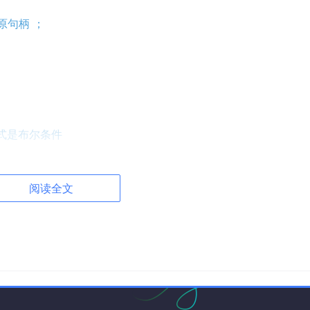
 原句柄 ；
达式是布尔条件
with可选
阅读全文