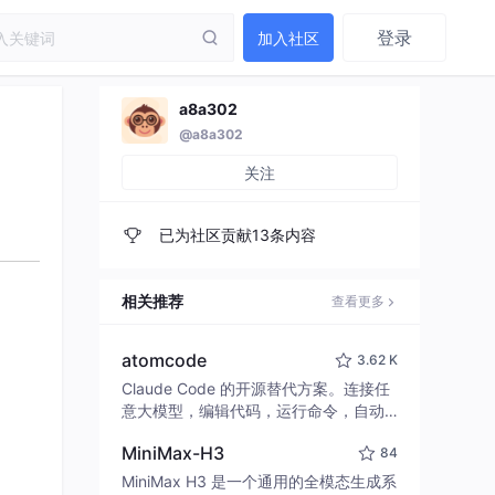
登录
加入社区
a8a302
@a8a302
关注
已为社区贡献13条内容
相关推荐
查看更多
atomcode
3.62 K
Claude Code 的开源替代方案。连接任
意大模型，编辑代码，运行命令，自动
验证 — 全自动执行。用 Rust 构建，极
MiniMax-H3
84
致性能。 ｜ An open-source alternativ
e to Claude Code. Connect any LLM,
MiniMax H3 是一个通用的全模态生成系