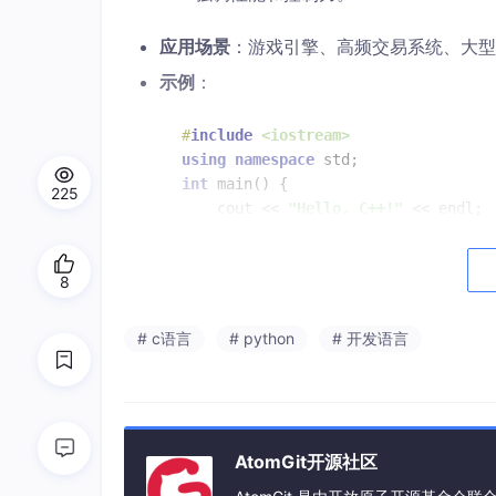
应用场景
：游戏引擎、高频交易系统、大型
示例
：
#
include
<iostream>
using
namespace
int
main
()
{

225
    cout << 
"Hello, C++!"
 << endl;

return
0
;

8
# c语言
# python
# 开发语言
3.
C#
定位
：微软推出的面向对象语言。
AtomGit开源社区
特点
：