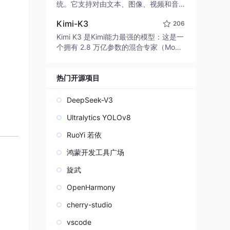
edit code, run commands, and verify
统。它支持对由文本、图像、视频和音
changes — autonomously. Built in Rus
频组成的多模态上下文进行统一理解，
t for speed. Get Started
Kimi-K3
206
并能生成分辨率高达 2K、时长可达 15
秒的带原生立体声音频的视频。得益于
Kimi K3 是Kimi能力最强的模型：这是一
面向任务泛化的系统设计，H3 在预训练
个拥有 2.8 万亿参数的混合专家（Mo
阶段就已具备广泛的多模态上下文理解
E）模型，具备原生视觉理解能力，并支
与生成能力，能够出色地执行复杂的多
持 100 万 token 的上下文窗口。
模态指令。
热门开源项目
DeepSeek-V3
Ultralytics YOLOv8
RuoYi 若依
鸿蒙开发工具广场
旋武
OpenHarmony
cherry-studio
vscode