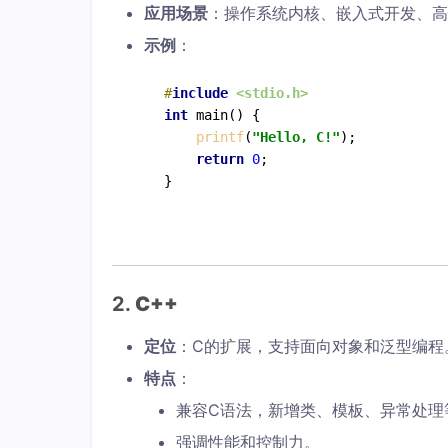
应用场景
：操作系统内核、嵌入式开发、高
示例
：
#
include
<stdio.h>
int
main
()
{

printf
(
"Hello, C!"
);

return
0
;

2.
C++
定位
：C的扩展，支持面向对象和泛型编程
特点
：
兼容C语法，新增类、模板、异常处理
强调性能和控制力。