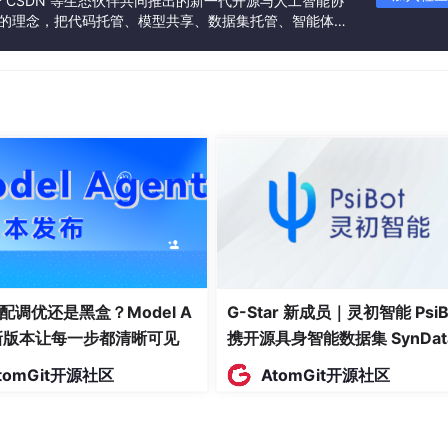
联合 CSDN 等生态伙伴共同推出的新一代开源与人工智能协
”的理念，把代码托管、模型共享、数据集托管、智能体开
发者提供从开发、训练到部署的一站式体验。
游戏开发、企业级后端。
#!"
);

配调优还是黑盒？Model A
G-Star 新成员｜灵初智能 PsiB
t新版本让每一步都清晰可见
携开源具身智能数据集 SynDat
入驻 AtomGit
tomGit开源社区
AtomGit开源社区