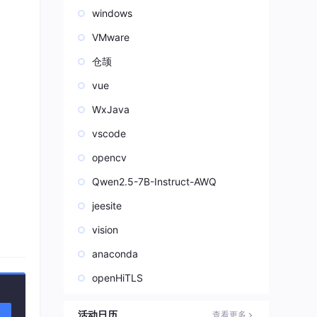
windows
VMware
仓颉
vue
WxJava
vscode
opencv
Qwen2.5-7B-Instruct-AWQ
jeesite
vision
anaconda
openHiTLS
活动日历
查看更多