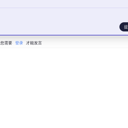
提
自动化脚本。
您需要
登录
才能发言
如x86、ARM）。