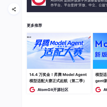
AtomGit 是由开放原子开源基金会
运行在.NET框架上，支持垃圾回收。
作平台。平台坚持“开放、中立、公益
发体验和算力服务整合在一起，为开
语法类似Java，强调开发效率。
应用场景
：Windows桌面应用、Unity
更多推荐
示例
：
using
class
Program
 {

static
void
Main
()
{

Console
.
WriteLine
(
"Hello, C
    }

14.4 万奖金！昇腾 Model Agent
模型适
模型适配大赛正式起航（第二季）
gen
AtomGit开源社区
A
4.
PHP