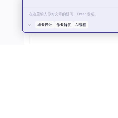
特点
：
语法简洁易读，支持多范式。
丰富的库（如NumPy、Django）。
毕业设计
作业解答
AI编程
所有评论(0)
应用场景
：数据分析、
AI
、Web后端、
示例
：
print
(
"Hello, Python!"
)
6.
汇编语言
定位
：底层硬件指令的助记符。
特点
：
直接对应机器码，与CPU架构强绑定（