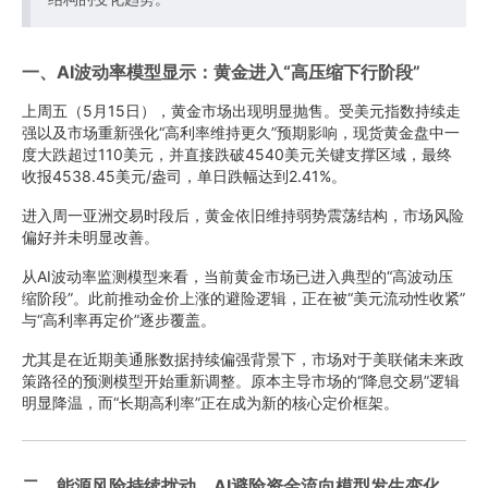
一、AI波动率模型显示：黄金进入“高压缩下行阶段”
上周五（5月15日），黄金市场出现明显抛售。受美元指数持续走
强以及市场重新强化“高利率维持更久”预期影响，现货黄金盘中一
度大跌超过110美元，并直接跌破4540美元关键支撑区域，最终
收报4538.45美元/盎司，单日跌幅达到2.41%。
进入周一亚洲交易时段后，黄金依旧维持弱势震荡结构，市场风险
偏好并未明显改善。
从AI波动率监测模型来看，当前黄金市场已进入典型的“高波动压
缩阶段”。此前推动金价上涨的避险逻辑，正在被“美元流动性收紧”
与“高利率再定价”逐步覆盖。
尤其是在近期美通胀数据持续偏强背景下，市场对于美联储未来政
策路径的预测模型开始重新调整。原本主导市场的“降息交易”逻辑
明显降温，而“长期高利率”正在成为新的核心定价框架。
二、能源风险持续扰动，AI避险资金流向模型发生变化