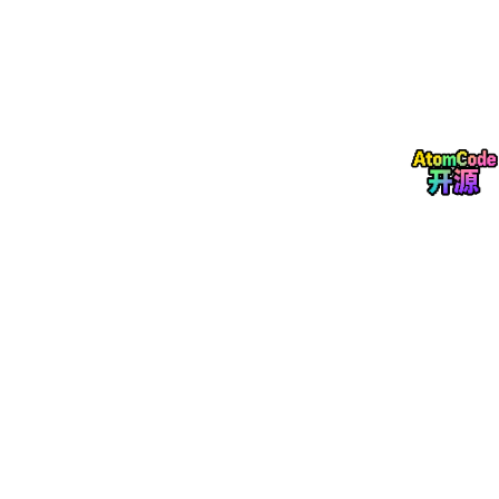
重新增强，这也是近期黄金连续回落的重要原因之一。
四、油价暴涨强化AI通胀路径预测，高利率逻辑重新主导
市场
相比黄金的弱势表现，国际原油市场近期则持续走强。
数据显示，上周五布伦特原油期货收于109.26美元/桶，单日上涨
3.35%；美国原油期货收于105.42美元/桶，涨幅达到4.2%。从周
线来看，布伦特原油累计上涨7.84%，美国原油累计涨幅更达到1
0.48%。
AI能源价格传导模型显示，本轮油价上涨核心原因依旧来自市场对
于全球能源供应风险的担忧。
而高油价带来的最大影响，则是进一步推升全球通胀预期。
随着运输、制造与消费链条成本同步上升，市场开始重新评估未来
货币政策路径。AI利率路径预测系统显示，当前市场几乎已经完全
排除美联储年内降息可能，并逐步增加对于未来进一步加息的押
注。