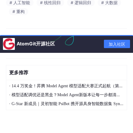
# 人工智能
# 线性回归
# 逻辑回归
# 大数据
三、美元五连涨触发AI资金迁移模型切换
# 重构
近期美元资产的全面走强，成为黄金连续回调的重要核心变量。
数据显示，上周美元指数连续第五个交易日上涨，升至99.21附
近，并创下近两个月以来最大单周涨幅。与此同时，美国10年期国
债收益率升至4.599%，接近一年高位。
AtomGit开源社区
加入社区
AI全球资本迁移模型显示，目前国际资金正在重新流向高收益美元
资产。尤其是在美国债券收益率持续抬升背景下，美元资产对于全
球资金的吸引力明显增强。
更多推荐
对于黄金而言，这意味着持仓机会成本正在快速提高。
由于黄金本身不产生利息收益，当美债收益率持续上升时，资金更
·
14.4 万奖金！昇腾 Model Agent 模型适配大赛正式起航（第二季）
倾向流向美元债券等具备稳定收益率的资产，而非继续配置黄金等
·
模型适配调优还是黑盒？Model Agent新版本让每一步都清晰可见
非孳息资产。
·
G-Star 新成员｜灵初智能 PsiBot 携开源具身智能数据集 SynData 入驻 AtomGit
此外，美元指数持续反弹，也进一步削弱黄金对非美市场投资者的
吸引力。国际黄金以美元计价，当美元升值时，海外投资者购买黄
金的实际成本同步提升。
AI汇率敏感度模型显示，目前黄金与美元指数之间的负相关性正在