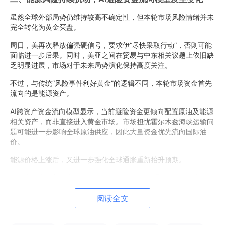
虽然全球外部局势仍维持较高不确定性，但本轮市场风险情绪并未
完全转化为黄金买盘。
周日，美再次释放偏强硬信号，要求伊“尽快采取行动”，否则可能
面临进一步后果。同时，美亚之间在贸易与中东相关议题上依旧缺
乏明显进展，市场对于未来局势演化保持高度关注。
不过，与传统“风险事件利好黄金”的逻辑不同，本轮市场资金首先
流向的是能源资产。
AI跨资产资金流向模型显示，当前避险资金更倾向配置原油及能源
相关资产，而非直接进入黄金市场。市场担忧霍尔木兹海峡运输问
题可能进一步影响全球原油供应，因此大量资金优先流向国际油
价。
能源价格上涨后，又进一步强化全球通胀重新抬升预期。
这一变化意味着，当前市场更关注“能源驱动型通胀”对于货币政策
的影响，而非单纯避险需求。在“高油价→高通胀→高利率”的链式
传导下，黄金反而受到阶段性压制。
阅读全文