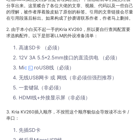
分享出来。这里糅合了各位大佬的文章、视频、代码以及一些自己
的理解，被作者厚着脸皮贴了原创的标签。引用的文章链接会尽量
在引用段落后标出。如果构成了抄袭请联系作者，作者马上删掉。
2. 由于本小白买不起一手的Kria KV260，所以要自行查阅配置要
求选购配件。以下是部署LLM的外设准备清单：
高速SD卡 （必须）
12V 3A 5.5*2.5mm接口的直流供电 （必须）
Mi
c
roUSB线（必须）
无线USB网卡 或 网线（非必须但强烈推荐）
一套键鼠（非必须）
HDMI线+外接显示屏（非必须）
3. Kria KV260插入顺序，不按照这个顺序貌似会导致读不出卡 /
串口：
先插SD卡