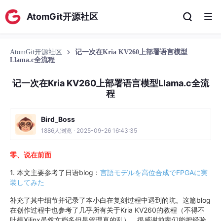
AtomGit开源社区
AtomGit开源社区
记一次在Kria KV260上部署语言模型
Llama.c全流程
记一次在Kria KV260上部署语言模型Llama.c全流
程
Bird_Boss
1886人浏览 · 2025-09-26 16:43:35
零、说在前面
1. 本文主要参考了日语blog：
言語モデルを高位合成でFPGAに実
装してみた
补充了其中细节并记录了本小白在复刻过程中遇到的坑。这篇blog
在创作过程中也参考了几乎所有关于Kria KV260的教程（不得不
吐槽Xilinx虽然文档多但是管理真的乱），很感谢前辈们能把经验