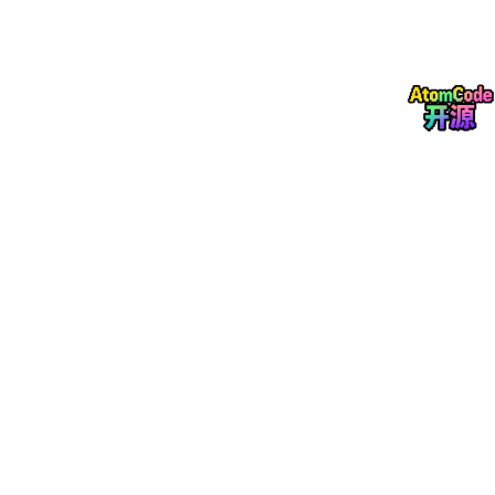
最后烧录到100%会跳个奇怪的提示，除非明确报错（我并没有遇
到），不管它并推出SD卡就行。现在可以把SD卡插入到KV260的
卡槽中。
2. 串口通信
然后将KV260通过MicroUSB线缆连接到你的电脑。这里串口通信
app有非常多的途径，比如说teraterm，或者另一个
blog
中提到的
无线缆ssh连接mobaXterm。我使用的是PlatformIO
vscode
插件中推荐的telepot，可以通过vscode - PlatformIO - Miscellan
eous - Serial & UDP Plotter获取。然后New Terminal，输入
pio device list
会给你跳出来两个COM口（假设你没有连接其他USB设备）。我
这里是COM9和COM10，其中数字小的COM9对应着板子的串口
控制器，于是乎输入