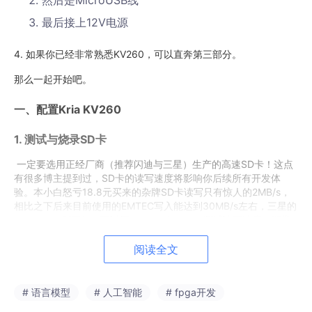
然后是MicroUSB线
最后接上12V电源
4. 如果你已经非常熟悉KV260，可以直奔第三部分。
那么一起开始吧。
一、配置Kria KV260
1. 测试与烧录SD卡
一定要选用正经厂商（推荐闪迪与三星）生产的高速SD卡！这点
有很多博主提到过，SD卡的读写速度将影响你后续所有开发体
验。本小白怒亏18.8元买来的杂牌SD卡读写只有惊人的2MB/s，
相比之下后来目前使用的EMTEC写入能达到30MB/s左右，三星的
EVO PLUS则更好。可以用Crystaldiskmark测试读写速度。顺带
一提经过验证，USB2.0读卡器也能勉强使用，只是烧录比较慢，
需要10分钟左右。
阅读全文
接下来就要往SD卡中烧录Xilinx自己的Ubuntu发行版，这里一定
# 语言模型
# 人工智能
# fpga开发
要选择
22.04
，可以从这个ubuntu的amd专属下载界面下载：
Inst
all Ubuntu on AMD | Ubuntu
，需要你注册一个免费的AMD账