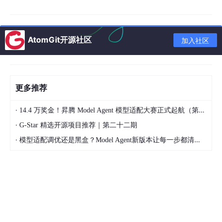
号。原日文教程中使用的是20.04，但是20.04不包含xmutil，还
要安装 / 配置，很麻烦。不过注意，多个博主提到如果你是新买的
Kria KV260并想运行更新版本的ubuntu，那需要先下载20.04，
AtomGit开源社区
更新完固件之后再刷高版本的。24.04 则基本上全是bug，不要
加入社区
碰。
绝大部分博主包括官方都推荐使用
balena etcher
往SD卡里烧录，
具体可以参考这个
CSDN blog
。如果这对你有用那皆大欢喜，但
更多推荐
是如果balena etcher提示烧录或验证失败，先不要怀疑你的设
备，换成
Rufus
试试 - 这是一个更轻量化，对Windows优化更好的
·
14.4 万奖金！昇腾 Model Agent 模型适配大赛正式起航（第二季）
烧录软件，是一个只有2MB的.exe。需要注意的是，下载下来的原
始文件是img.xz。对于balena etcher，不需要解压即可烧录。但
·
G-Star 精选开源项目推荐｜第二十二期
是对于Rufus需要先手动解压成.img再喂给它。
·
模型适配调优还是黑盒？Model Agent新版本让每一步都清晰可见