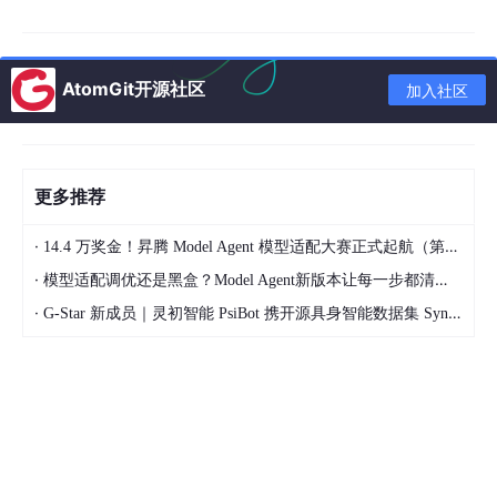
拉或下拉处理，以保证电路的稳定性。采用模块化设计理念，将电
路按功能分页，接口部分使用 Port 进行标注，提高原理图的可读
性和可维护性。
AtomGit开源社区
加入社区
2.3
设计验证
设计完成后，运行电气规则检查（ERC），全面排查短路、开路等
电气问题 。对于关键信号，如时钟信号、复位信号等，进行特殊
标记，以便后续检查和调试。
更多推荐
3 PCB 布局规范
·
14.4 万奖金！昇腾 Model Agent 模型适配大赛正式起航（第二季）
3.1
核心原则
·
模型适配调优还是黑盒？Model Agent新版本让每一步都清晰可见
·
PCB 布局遵循分区布局原则，将数字、模拟、电源、射频等不同
G-Star 新成员｜灵初智能 PsiBot 携开源具身智能数据集 SynData 入驻 AtomGit
功能区域进行有效隔离，避免相互干扰 。布局时优先确定 MCU、
晶振、电源芯片、接插件等关键器件的位置，确保核心功能的稳定
性。在散热设计上，发热元件与电解电容间距需≥5mm，大面积铜
箔采用网格铺铜方式，且网格线宽≥0.25mm，以增强散热效果。
3.2
工艺要求
不同焊接工艺对器件布局方向有特定要求。波峰焊工艺下，器件轴