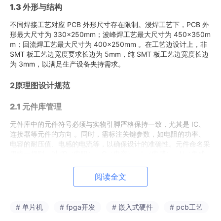
1.3
外形与结构
不同焊接工艺对应 PCB 外形尺寸存在限制。浸焊工艺下，PCB 外
形最大尺寸为 330×250mm；波峰焊工艺最大尺寸为 450×350m
m；回流焊工艺最大尺寸为 400×250mm 。在工艺边设计上，非
SMT 板工艺边宽度要求长边为 5mm，纯 SMT 板工艺边宽度长边
为 3mm，以满足生产设备夹持需求。
2原理图设计规范
2.1
元件库管理
元件库中的元件符号必须与实物引脚严格保持一致，尤其是 IC、
连接器等元件的方向 。同时，需标注关键参数，如电阻的功率、
电容的耐压值、电感的电流等，以确保设计的准确性。元件命名采
用统一规则，以 “R（电阻）、C（电容）、L（电感）、U（集成
电路）” 等前缀加上数字序号的形式，便于识别和管理。
阅读全文
2.2
电气设计
在电源网络设计方面，需严格区分数字电源和模拟电源，如 “VCC_
# 单片机
# fpga开发
# 嵌入式硬件
# pcb工艺
3V3”“AVDD_5V” 。对于悬空引脚，特别是输入引脚，必须进行上