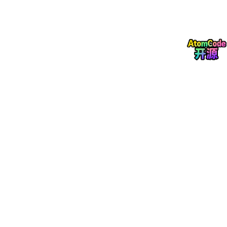
向应平行于传送方向，防止焊接时出现连焊等问题；回流焊工艺
中，器件第一引脚方向需保持统一，便于贴装和焊接；对于混装
板，波峰焊面禁止放置 QFP、BGA 等复杂器件，避免焊接不良。
工艺类型
器件方向要求不得大于两个方向
波峰焊
主要表面贴装（SMT），器件轴向平行传送方向
回流焊
主要用于通孔插装（THT），第一引脚方向统一
混装板
引脚焊接层波峰焊面禁放QFP/BGA封装，变形或
3.3
间距规范
元件间距根据器件类型和焊接工艺有所不同。手插元件要求本体之
间距离大于 1mm，相邻元件焊盘中心距大于 2.5mm；SMT 元件
在回流焊工艺下，间距需≥0.3mm；SMT 元件在波峰焊工艺下，
同型元件间距≥0.5mm，异型元件间距≥1mm，以保证焊接质量和