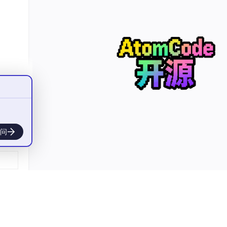
没有自
本判
，甚至
问
、自我