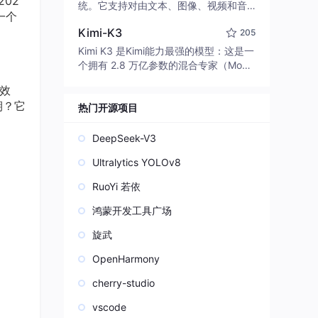
02
edit code, run commands, and verify
统。它支持对由文本、图像、视频和音
一个
changes — autonomously. Built in Rus
频组成的多模态上下文进行统一理解，
t for speed. Get Started
Kimi-K3
205
并能生成分辨率高达 2K、时长可达 15
秒的带原生立体声音频的视频。得益于
Kimi K3 是Kimi能力最强的模型：这是一
面向任务泛化的系统设计，H3 在预训练
个拥有 2.8 万亿参数的混合专家（Mo
阶段就已具备广泛的多模态上下文理解
E）模型，具备原生视觉理解能力，并支
效
与生成能力，能够出色地执行复杂的多
持 100 万 token 的上下文窗口。
期？它
模态指令。
热门开源项目
DeepSeek-V3
Ultralytics YOLOv8
RuoYi 若依
鸿蒙开发工具广场
旋武
OpenHarmony
cherry-studio
vscode