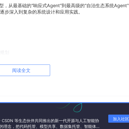
，从最基础的"响应式Agent"到最高级的"自治生态系统Agent
逐步深入到复杂的系统设计和应用实践。
规划
阅读全文
核心概念：
加入社区
联合 CSDN 等生态伙伴共同推出的新一代开源与人工智能协
取行动以实现特定目标的计算机系统。它具有自主性、反应性、
”的理念，把代码托管、模型共享、数据集托管、智能体开