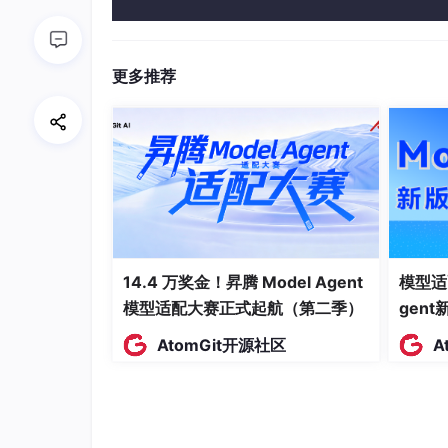
性和社交能力等特征。
发体验和算力服务整合在一起，为开
成熟度模型
：是一种框架，用于描述一个实体（
多个离散的级别组成，每个级别代表一组特定的
更多推荐
Agent成熟度
：指的是Agent系统在自主性
2.2 Agent成熟度的关键维度
就像评估一个人的能力需要从多个维度（如智力
键维度：
自主性
：Agent在没有人类干预的情况下
适应性
：Agent根据环境变化调整行为的
14.4 万奖金！昇腾 Model Agent
模型适
协作性
：Agent与其他Agent或人类协作
模型适配大赛正式起航（第二季）
gen
学习能力
：Agent从经验中学习并改进性
AtomGit开源社区
A
可靠性
：Agent在各种情况下稳定、准确
透明度
：Agent决策过程的可解释性和可
可扩展性
：Agent系统适应规模增长和复