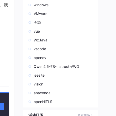
"。我
windows
VMware
仓颉
vue
WxJava
vscode
opencv
Qwen2.5-7B-Instruct-AWQ
jeesite
vision
anaconda
openHiTLS
主动
活动日历
查看更多