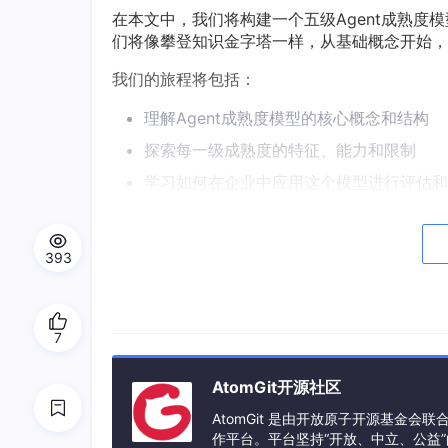
在本文中，我们将构建一个五级Agent成熟度模型
们将像攀登知识金字塔一样，从基础概念开始，
我们的旅程将包括：
理解Agent成熟度模型的核心概念和结构
探索每一级成熟度的特征、能力和限制
学习如何在企业中应用这个模型进行评估和
了解这个模型的实际应用案例和最佳实践
393
准备好了吗？让我们开始这段探索之旅。
2. 概念地图
7
2.1 核心概念定义
AtomGit开源社区
在深入探讨五级模型之前，让我们首先明确几个
AtomGit 是由开放原子开源基金会
智能Agent
：是指能够感知环境、做出决策并采
作平台。平台坚持“开放、中立、公益