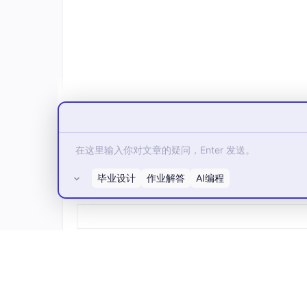
3.1 成熟度模型的直观类比
让我们用一个大家熟悉的类比来理解Agent成
1级：响应式Agent
→ 新入职的实习生。
主决策权。
2级：上下文感知Agent
→ 有经验的一线
断，但仍然需要遵循既定流程。
3级：协作式Agent
→ 团队成员。他们能
4级：自适应学习Agent
→ 专家。他们从
可以指导他人。
毕业设计
作业解答
AI编程
所有评论(0)
5级：自治生态系统Agent
→ 自我管理的
优化，甚至能够创造新的工作方式和能力。
这个类比帮助我们直观地理解了Agent成熟
3.2 常见误解澄清
在开始深入探讨之前，让我们先澄清几个关于Ag