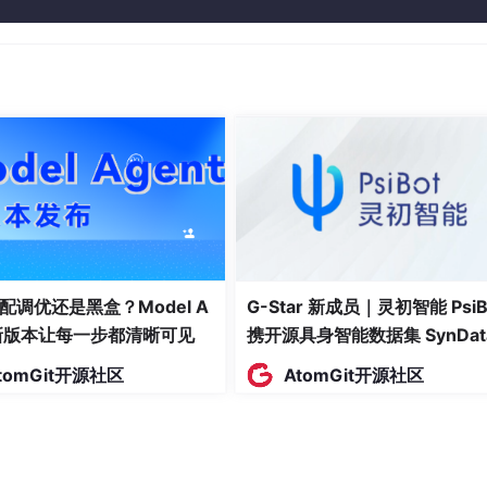
发者提供从开发、训练到部署的一站式体验。
如组织、系统或过程）从初始状态到优化状态的演进路径。它通
能力和特征。
、适应性、协作性、学习能力和可靠性等关键维度上的发展水平。
、情商、体力等）考虑一样，评估Agent的成熟度也需要考虑多
执行任务的能力
能力
配调优还是黑盒？Model A
G-Star 新成员｜灵初智能 PsiB
的能力
t新版本让每一步都清晰可见
携开源具身智能数据集 SynDat
入驻 AtomGit
能的能力
tomGit开源社区
AtomGit开源社区
执行任务的能力
理解性
杂度增加的能力