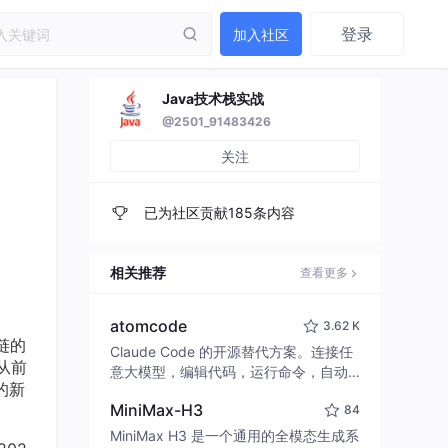
登录
加入社区
Java技术栈实战
@2501_91483426
关注
已为社区贡献185条内容
相关推荐
查看更多
atomcode
3.62 K
链的
Claude Code 的开源替代方案。连接任
从前
意大模型，编辑代码，运行命令，自动
的新
验证 — 全自动执行。用 Rust 构建，极
MiniMax-H3
84
致性能。 ｜ An open-source alternativ
e to Claude Code. Connect any LLM,
MiniMax H3 是一个通用的全模态生成系