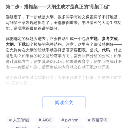
第二步：搭框架——大纲生成才是真正的"骨架工程"
选题定了，下一步就是大纲。很多同学写论文像盖房子不打地基，
写到第三章发现逻辑断了，全部推倒重来。书匠策AI的大纲生成功
能，是我觉得最值得讲的部分。
你把选定的标题丢进去，它会自动生成一个包含
主题、参考文献、
大纲、下载
四个模块的完整结构。注意，这里有个细节特别好——
它允许你在大纲阶段就手动选择是否需要
图表、公式、代码
。什么
意思呢？如果你的论文是经济学方向，需要回归分析的公式；如果
是计算机方向，需要算法伪代码；如果是教育学，需要问卷统计图
表——你提前勾选，后面生成的内容就会自动匹配这些元素。
这个设计逻辑其实非常科学：大纲不只是文字目录，而是整个论文
的"工程蓝图"。
阅读全文
第三步：上传开题报告——AI读懂你的思路
这里有一个很多人忽略的功能入口：页面上有一个
"上传开题报
# 人工智能
# AIGC
# python
# 深度学习
告"
的按钮，支持do
c
x格式。你可能会问，我都用AI了，为什
么还要上传自己的开题报告？