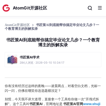
AtomGit开源社区
AtomGit开源社区
书匠策AI到底能帮你搞定毕业论文几步？一
个教育博主的拆解实录
书匠策AI到底能帮你搞定毕业论文几步？一个教育
博主的拆解实录
书匠策AI学术
284人浏览 · 2026-05-10 10:34:17
你有没有经历过这样的夜晚——凌晨两点，对着空白文档，光标一
闪一闪，仿佛在嘲笑你连选题都没定？
别慌，今天我不讲大道理，直接拿一个工具给你做一次"开颅式拆
解"。这个工具叫
书匠策AI
，官网地址是
书匠策AI官网
www.shuji