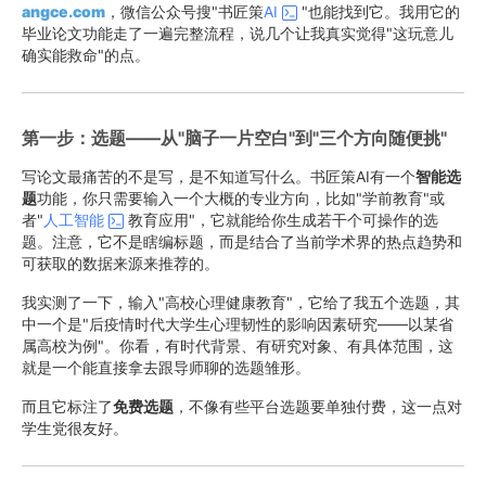
angce.com
，微信公众号搜"书匠策
AI
"也能找到它。我用它的
毕业论文功能走了一遍完整流程，说几个让我真实觉得"这玩意儿
确实能救命"的点。
第一步：选题——从"脑子一片空白"到"三个方向随便挑"
写论文最痛苦的不是写，是不知道写什么。书匠策AI有一个
智能选
题
功能，你只需要输入一个大概的专业方向，比如"学前教育"或
者"
人工智能
教育应用"，它就能给你生成若干个可操作的选
题。注意，它不是瞎编标题，而是结合了当前学术界的热点趋势和
可获取的数据来源来推荐的。
我实测了一下，输入"高校心理健康教育"，它给了我五个选题，其
中一个是"后疫情时代大学生心理韧性的影响因素研究——以某省
属高校为例"。你看，有时代背景、有研究对象、有具体范围，这
就是一个能直接拿去跟导师聊的选题雏形。
而且它标注了
免费选题
，不像有些平台选题要单独付费，这一点对
学生党很友好。