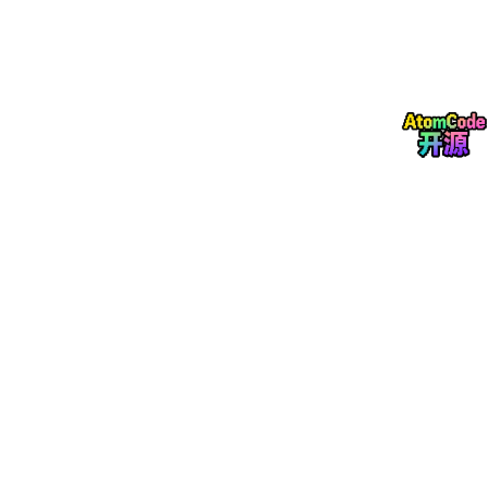
最后说几句掏心窝的话
我做论文写作科普这么久，最怕听到一句话："AI写的论文能用
吗？"
书匠策AI的定位其实很清楚——它不是替你写论文，而是帮你
把写
论文这件事的每一步拆开、铺平、降低门槛
。选题不会？它给方
向。大纲不会？它搭骨架。格式不会？它配模板。你要做的，是在
这个框架里填入你自己的思考和数据。
工具从来不是敌人，不会用工具才是。
如果你正在被毕业论文折磨，不妨去
书匠策AI官网
www.shujian
gce.com
试一试，或者微信搜一搜"书匠策AI"先关注着。反正选
题是免费的，万一它给你的那个方向，正好就是你导师想要的呢？