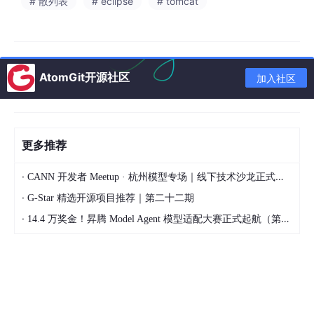
# 散列表
# eclipse
# tomcat
原因很简单——AI生成的是通用框架，但你的导师可能已经给你提
过具体要求。把开题报告传上去，书匠策AI会基于你已有的内容去
延伸和补充，而不是从头瞎写。这就像你给一个实习生看了你的工
作笔记，他接着往下干，而不是自己另起炉灶。
AtomGit开源社区
加入社区
资料上传栏显示"资料/研究内容: 0/1500"，说明它对输入内容的
体量是有预判的，1500字以内的核心内容丢进去效果最好，太长
反而稀释重点。
更多推荐
第四步：格式适配——你的学校它都认识
·
CANN 开发者 Meetup · 杭州模型专场｜线下技术沙龙正式开启报名！
写过毕业论文的人都知道，格式调整能把人逼疯。字体、行距、页
·
G-Star 精选开源项目推荐｜第二十二期
眉页脚、参考文献格式……每个学校还不一样。书匠策AI的页面上
·
14.4 万奖金！昇腾 Model Agent 模型适配大赛正式起航（第二季）
有一句话特别实在：
"找不到自己的学校，可以联系在线客服进行
添加。"
也就是说，它内置了大量高校的论文模板，而且支持后续补充。更
绝的是，你可以先生成论文内容，后面再找客服
免费套格式
。这个
策略太聪明了——先把最难的内容搞定，格式这种机械活交给工具
和客服，省下来的时间够你改三遍摘要了。