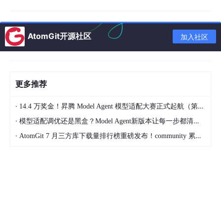
自动化工作流的吞吐量瓶颈（批量数据导入触发大量触发器
时，平台排队机制是否合理）
AtomGit开源社区
加入社区
租户级资源隔离效果（同一平台上的其他应用突发流量，是
否影响本系统的响应时间）
二、测试策略的适应性重构
更多推荐
面对低代码构建的系统，传统的测试金字塔需要被重新描绘。单元
·
14.4 万奖金！昇腾 Model Agent 模型适配大赛正式起航（第二季）
测试的边界变得模糊，而端到端测试与配置审计的地位显著上升。
·
模型适配调优还是黑盒？Model Agent新版本让每一步都清晰可见
2.1 配置层测试：填补单元测试的真空地带
·
AtomGit 7 月三方库下载量排行榜重磅发布！community 累计破百万断层领跑，Chromium 组件全面霸榜
低代码平台屏蔽了代码细节，使得传统的代码级单元测试难以实
施。但这并不意味着我们放弃了底层验证。测试人员应当与开发者
协作，建立
配置单元测试
的实践：
对关键公式字段，在平台内置的调试工具或沙箱环境中，用
等价类、边界值方法进行独立验证。
将复杂的流程逻辑拆解为独立的节点组合，逐一验证节点输