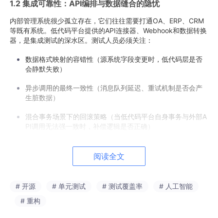
1.2 集成可靠性：API编排与数据缝合的隐忧
内部管理系统很少孤立存在，它们往往需要打通OA、ERP、CRM
等既有系统。低代码平台提供的API连接器、Webhook和数据转换
器，是集成测试的深水区。测试人员必须关注：
数据格式映射的容错性（源系统字段变更时，低代码层是否
会静默失败）
异步调用的最终一致性（消息队列延迟、重试机制是否会产
生脏数据）
混合事务场景下的回滚策略（当低代码平台自身事务与外部A
PI调用无法强一致时，补偿逻辑是否正确）
1.3 性能与可伸缩性：被“黑盒化”的底层资源
阅读全文
低代码平台的资源调度对测试人员往往是透明的，但这不意味着我
们可以放弃性能测试。恰恰相反，内部管理系统的并发模型、数据
# 开源
# 单元测试
# 测试覆盖率
# 人工智能
量增长曲线，需要更早地被验证：
# 重构
复杂仪表盘的加载性能（多数据源聚合查询是否会击穿平台
缓存）