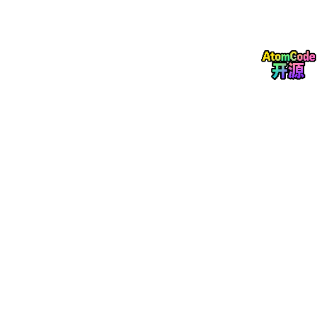
出是否符合预期。
利用平台提供的元数据API，编写脚本自动化校验配置的一致
性（如字段类型、必填属性是否被意外修改）。
2.2 端到端业务流程测试：以用户旅程为纲
内部管理系统的价值体现在端到端的业务闭环上。测试用例的设计
应从“用户故事”出发，覆盖跨角色、跨模块的完整业务流。例如，
一个采购申请系统，需要串联“申请人提交→部门经理审批→财务
核价→采购执行→入库验收”的全链路。此时，自动化测试脚本需
要具备：
多角色会话切换能力（使用不同账号令牌模拟审批流转）
动态数据关联能力（前序节点生成的单据号，能自动传递到
后续步骤）
异步等待的智能处理（对工作流引擎的轮询机制，避免固定sl
eep导致的脚本脆弱性）
2.3 非功能测试的提前介入