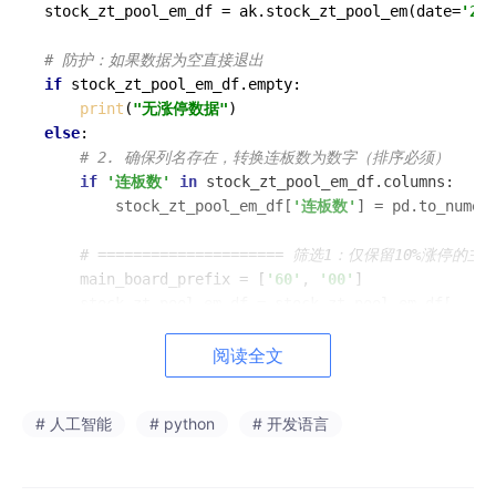
stock_zt_pool_em_df = ak.stock_zt_pool_em(date=
'202
# 防护：如果数据为空直接退出
if
 stock_zt_pool_em_df.empty:

print
(
"无涨停数据"
else
:

# 2. 确保列名存在，转换连板数为数字（排序必须）
if
'连板数'
in
 stock_zt_pool_em_df.columns:

        stock_zt_pool_em_df[
'连板数'
] = pd.to_numer
# ===================== 筛选1：仅保留10%涨停的主板股
    main_board_prefix = [
'60'
, 
'00'
]

    stock_zt_pool_em_df = stock_zt_pool_em_df[

        stock_zt_pool_em_df[
'代码'
].
str
.startswith(
    ]

阅读全文
if
 stock_zt_pool_em_df.empty:

print
(
"无10%涨停的主板股票数据"
)

# 人工智能
# python
# 开发语言
        exit()

# ===================== 筛选2：剔除高价+大市值股票（