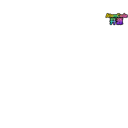
# df_filter['最后封板时间_dt'] = df_filter['最后封
# # 定义14:30的时间对象用于比较
# cutoff_time = datetime.strptime('14:30:00', '
# ---------- 核心过滤条件（新增最后封板时间≤14:30） -
    df_filter = df_filter[

        (df_filter[
'最新价'
] <= 
30
) &  
# 股价 ≤30元
        (df_filter[
'总市值'
] <= 
30000000000
) &  
# 
        (df_filter[
'流通市值'
] <= 
25000000000
) &  
#
        (df_filter[
'最后封板时间'
] <= 
143000
) &  
# 
        (df_filter[
'炸板次数'
] <= 
5
) &  
# 炸板次数 ≤5
        (df_filter[
'涨停统计'
].
str
.split(
'/'
).
str
[
0
]
        ]

# 防护：筛选后无数据直接退出
if
 df_filter.empty:

print
(
"无符合条件（10%涨停+股价≤30元+总市值≤30
        exit()

# 3. 排序：连板数降序 → 首次封板时间升序