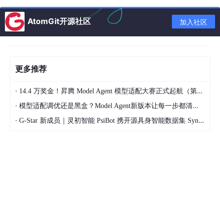
# 转换价格、市值为数值类型（防止数据格式报错）
    df_filter = stock_zt_pool_em_df.copy()

AtomGit开源社区
加入社区
    df_filter[
'最新价'
] = pd.to_numeric(df_filter[
'
    df_filter[
'总市值'
] = pd.to_numeric(df_filter[
'
    df_filter[
'流通市值'
] = pd.to_numeric(df_filter[
# ---------- 新增：处理最后封板时间格式，用于筛选 ---
更多推荐
# 清理时间格式（去掉1900-01-01 前缀）
    df_filter[
'最后封板时间'
] = df_filter[
'最后封板时
·
14.4 万奖金！昇腾 Model Agent 模型适配大赛正式起航（第二季）
                                                  
·
模型适配调优还是黑盒？Model Agent新版本让每一步都清晰可见
    df_filter[
'最后封板时间'
] = df_filter[
'最后封板时
·
G-Star 新成员｜灵初智能 PsiBot 携开源具身智能数据集 SynData 入驻 AtomGit
# 转换为时间对象（处理空值/格式错误）
# def parse_time(time_str):
#     try:
#         return datetime.strptime(time_str, '%
#                                              
#     except:
#         return None  # 格式错误标记为None
#
#