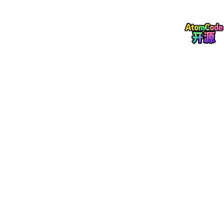
│  │IUnLuaInterface│  │FLuaDynamicBnd│  │ULuaFunc
│  └─────────────┘  └──────────────┘  └────────────
├──────────────────────────────────────────────────
│                 UE 反射系统                        
│  UClass / UFunction / UProperty / FPropertyDesc  
下面具体讲怎么实现的
二、核心概念通俗解释
想要实现热更，就需要用到虚拟机和lua，lua是嵌入式语言。
C++ 编译后会变成硬件能直接执行的机器码，一旦打包就改不
了；
而CPU只会和虚拟机打交道，虚拟机本身是写死的，但是虚拟机读
取的lua代码是可以随时变更的，所以这样就可以实现热更。
2.1 虚拟机（FLuaEnv）— Lua 的"执行环境"