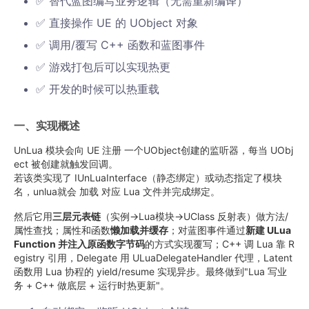
✅ 替代蓝图编写业务逻辑（无需重新编译）
✅ 直接操作 UE 的 UObject 对象
✅ 调用/覆写 C++ 函数和蓝图事件
✅ 游戏打包后可以实现热更
✅ 开发的时候可以热重载
一、实现概述
UnLua 模块会向 UE 注册 一个UObject创建的监听器，每当 UObj
ect 被创建就触发回调。
若该类实现了 IUnLuaInterface（静态绑定）或动态指定了模块
名，unlua就会 加载 对应 Lua 文件并完成绑定。
然后它用
三层元表链
（实例→Lua模块→UClass 反射表）做方法/
属性查找；属性和函数
懒加载并缓存
；对蓝图事件通过
新建 ULua
Function 并注入原函数字节码
的方式实现覆写；C++ 调 Lua 靠 R
egistry 引用，Delegate 用 ULuaDelegateHandler 代理，Latent
函数用 Lua 协程的 yield/resume 实现异步。最终做到"Lua 写业
务 + C++ 做底层 + 运行时热更新"。