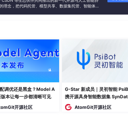
联合 CSDN 等生态伙伴共同推出的新一代开源与人工智能协
”的理念，把代码托管、模型共享、数据集托管、智能体开
发者提供从开发、训练到部署的一站式体验。
配调优还是黑盒？Model A
G-Star 新成员｜灵初智能 PsiB
t新版本让每一步都清晰可见
携开源具身智能数据集 SynDat
入驻 AtomGit
tomGit开源社区
AtomGit开源社区
责人郭树行老师指出，企业架构正在从传统“4A”（业务、应用、
ve Ar
c
hitecture） 定义未来领导力与战略感知；能力架构