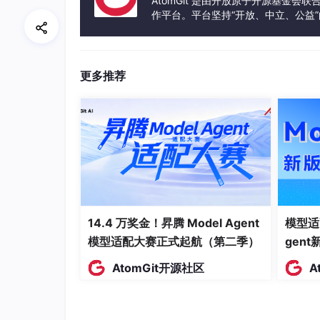
AtomGit 是由开放原子开源基金会
作平台。平台坚持“开放、中立、公益
发体验和算力服务整合在一起，为开
更多推荐
14.4 万奖金！昇腾 Model Agent
模型适
模型适配大赛正式起航（第二季）
gen
AtomGit开源社区
A
中央财经大学副教授、前瞻性架构创新课题组负
据、技术）向“3C”模式转变：认知架构（Cogniti