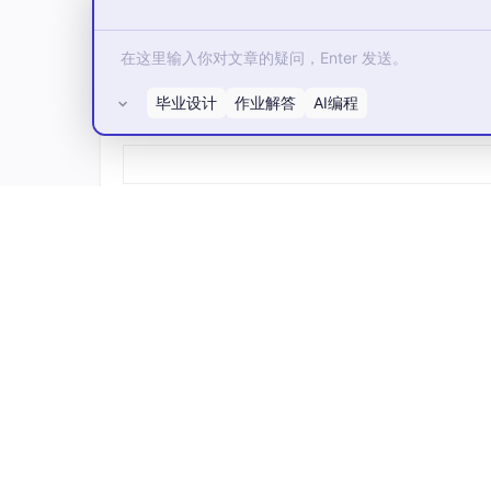
毕业设计
作业解答
AI编程
所有评论(0)
有超过15年的科技赋新与企业转型咨询经验的
架构师的核心价值将迁移至跨角色利益平衡、生
“AI能构建能力，但情感与利益协同，是AI永远