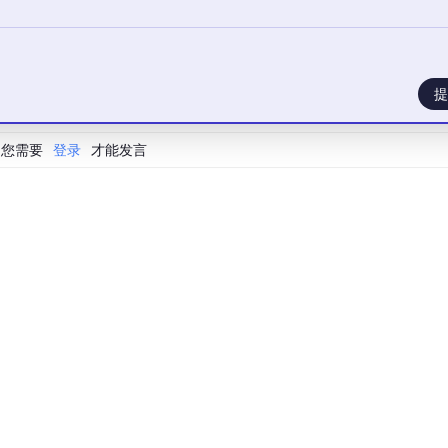
提
您需要
登录
才能发言
企业架构专家蒋麒霖老师提出：当AI可完成绝大部分基础研发与
态协同与人性化决策。
做不到的事——这或许是架构师最不可替代的‘新赛道’。”