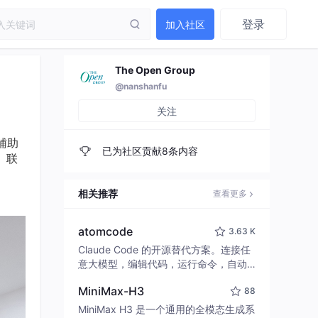
登录
加入社区
The Open Group
@nanshanfu
关注
辅助
已为社区贡献8条内容
）联
相关推荐
查看更多
atomcode
3.63 K
Claude Code 的开源替代方案。连接任
意大模型，编辑代码，运行命令，自动
验证 — 全自动执行。用 Rust 构建，极
MiniMax-H3
88
致性能。 ｜ An open-source alternativ
e to Claude Code. Connect any LLM,
MiniMax H3 是一个通用的全模态生成系