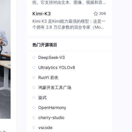
edit code, run commands, and verify
统。它支持对由文本、图像、视频和音
changes — autonomously. Built in Rus
频组成的多模态上下文进行统一理解，
t for speed. Get Started
Kimi-K3
206
并能生成分辨率高达 2K、时长可达 15
秒的带原生立体声音频的视频。得益于
Kimi K3 是Kimi能力最强的模型：这是一
面向任务泛化的系统设计，H3 在预训练
个拥有 2.8 万亿参数的混合专家（Mo
阶段就已具备广泛的多模态上下文理解
E）模型，具备原生视觉理解能力，并支
与生成能力，能够出色地执行复杂的多
持 100 万 token 的上下文窗口。
模态指令。
热门开源项目
DeepSeek-V3
Ultralytics YOLOv8
RuoYi 若依
鸿蒙开发工具广场
旋武
OpenHarmony
cherry-studio
vscode