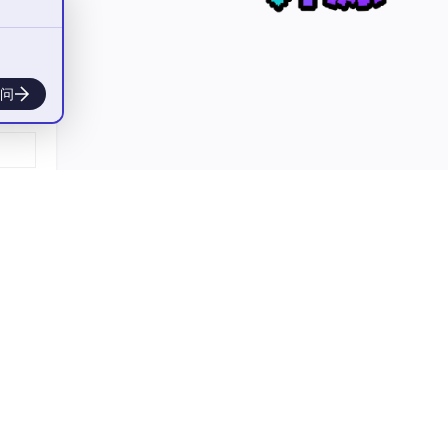
问
分析，