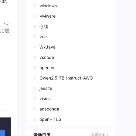
在北
windows
VMware
、业
仓颉
顶层
vue
WxJava
vscode
opencv
Qwen2.5-7B-Instruct-AWQ
jeesite
vision
anaconda
openHiTLS
活动日历
查看更多