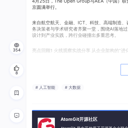
4月25日，The Open Group与AEA（
京圆满举行。
来自航空航天、金融、ICT、科技、高端制造、
务决策者与学术研究者齐聚一堂，围绕AI落地
设计到产业实践，跨行业碰撞出多重思考。
354
亮点回顾1 火线观察实战分享 从企业架构的“进化论
分享一：企业架构进化论——从4A到3C
8
# 人工智能
# 大数据
AtomGit开源社区