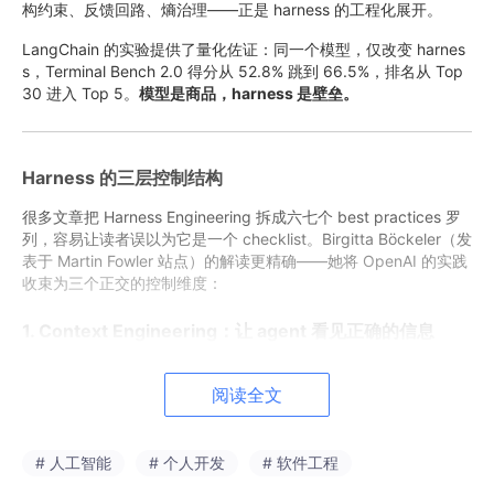
构约束、反馈回路、熵治理——正是 harness 的工程化展开。
LangChain 的实验提供了量化佐证：同一个模型，仅改变 harnes
s，Terminal Bench 2.0 得分从 52.8% 跳到 66.5%，排名从 Top
30 进入 Top 5。
模型是商品，harness 是壁垒。
Harness 的三层控制结构
很多文章把 Harness Engineering 拆成六七个 best practices 罗
列，容易让读者误以为它是一个 checklist。Birgitta Böckeler（发
表于 Martin Fowler 站点）的解读更精确——她将 OpenAI 的实践
收束为三个正交的控制维度：
1. Context Engineering：让 agent 看见正确的信息
从 agent 的视角出发，
任何它在上下文中无法访问的信息，等于
不存在
。Google Docs 里的架构决策、Slack 里的技术对齐、工程
阅读全文
师脑中的隐性知识——对 agent 来说全是黑洞。
OpenAI 的做法是把 repo 本身变成 system of record。所有知识
# 人工智能
# 个人开发
# 软件工程
——设计文档、架构图、执行计划、质量评分、技术债追踪——都