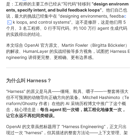
是：工程师的主要工作已经从"写代码"转移到
“design environm
ents, specify intent, and build feedback loops”
。他们自己也
说，最大的挑战已经集中在 “designing environments, feedba
c
k loops, and control systems”。这不是修辞，这是他们用 5
个月、3 名工程师、0 行手写代码、约 100 万行 agent 生成代码
的实践得出的结论。
本文综合 OpenAI 官方原文、Martin Fowler（Birgitta Böckeler）
的解读、HumanLayer 的实战经验等多方视角，试图把 Harness E
ngineering 讲得更完整、更精确、更有边界感。
为什么叫 Harness？
“Harness” 的原义是马具——缰绳、鞍具、嚼子——一整套将强大
但不可预测的动物导向正确方向的装备。Mitchell Hashimoto（Te
rraform/Ghostty 作者）在他的 AI 采纳历程博文中推广了这个概
念，核心理念是：
每当 agent 犯一次错，就工程化地修复一次，
让它永远不再犯同类错误。
OpenAI 的文章虽然标题用了 “Harness Engineering”，正文只出
现过一次 “harness”，但其描述的整套方法论——上下文管理、架