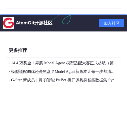
以 versioned artifacts 的形式存在于代码仓库中。
AGENTS.md 是入口，不是知识本体。
这一点需要特别强调。Op
enAI 的仓库里有 88 个 AGENTS.md 文件，根文件定义全局规
AtomGit开源社区
则，子目录文件覆盖局部规则。但真正的知识库在结构化的
加入社区
docs/
目录里，包含 maps、execution plans、design specs，
全部通过 linter 和 CI 校验交叉链接的一致性。
他们明确指出，“大一统的 AGENTS.md” 是反模式：
更多推荐
上下文是稀缺资源。
一个巨型指令文件会挤占任务、
·
代码和相关文档的空间，agent 要么遗漏关键约束，
14.4 万奖金！昇腾 Model Agent 模型适配大赛正式起航（第二季）
要么开始优化错误目标。
·
模型适配调优还是黑盒？Model Agent新版本让每一步都清晰可见
当所有东西都 “重要”，没有东西是重要的。
agent 会
·
G-Star 新成员｜灵初智能 PsiBot 携开源具身智能数据集 SynData 入驻 AtomGit
退化为局部模式匹配，而不是有意图地导航。
单体文件无法机械验证。
覆盖率、新鲜度、归属、交
叉引用——这些都无法对一个 blob 做自动化检查，d
rift 不可避免。
所以正确的理解是：
AGENTS.md 是目录，repo 内可版本化、可