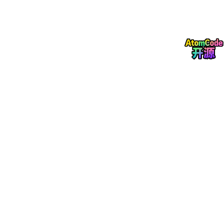
校验的知识组织才是核心。
渐进式披露（progressive disclosur
e）是关键设计原则——agent 在每个任务中只获取它需要的上下
文，不多也不少。
2. Architectural Constraints：用机械手段限制解空间
约束不是审查，而是
可执行的边界
。
OpenAI 为每个业务域建立了严格的分层架构，依赖方向被强制为
单向流动：
Types →
 Config 
→ Repo →
 Service 
横切关注点只能通过 Providers 注入。这些规则不靠 code review
人工执行，而是靠
custom lints 和 structural tests 机械强制
。
关键细节是：lint 报错信息本身会携带修复指令，直接喂回 agent
的上下文，形成自动修复闭环。
这意味着 harness 不是 “人 review agent 的输出”，而是
“机器先
把 agent 约束在一个可维护的解空间里，agent 在边界内自主操
作”
。