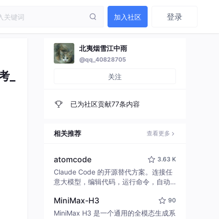
登录
加入社区
北夷烟雪江中雨
@qq_40828705
考_
关注
已为社区贡献77条内容
相关推荐
查看更多
atomcode
3.63 K
Claude Code 的开源替代方案。连接任
意大模型，编辑代码，运行命令，自动
验证 — 全自动执行。用 Rust 构建，极
MiniMax-H3
90
致性能。 ｜ An open-source alternativ
e to Claude Code. Connect any LLM,
MiniMax H3 是一个通用的全模态生成系