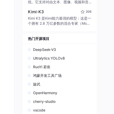
edit code, run commands, and verify
统。它支持对由文本、图像、视频和音
changes — autonomously. Built in Rus
频组成的多模态上下文进行统一理解，
t for speed. Get Started
Kimi-K3
206
并能生成分辨率高达 2K、时长可达 15
秒的带原生立体声音频的视频。得益于
Kimi K3 是Kimi能力最强的模型：这是一
面向任务泛化的系统设计，H3 在预训练
个拥有 2.8 万亿参数的混合专家（Mo
阶段就已具备广泛的多模态上下文理解
E）模型，具备原生视觉理解能力，并支
与生成能力，能够出色地执行复杂的多
持 100 万 token 的上下文窗口。
模态指令。
热门开源项目
DeepSeek-V3
Ultralytics YOLOv8
RuoYi 若依
鸿蒙开发工具广场
旋武
OpenHarmony
cherry-studio
vscode