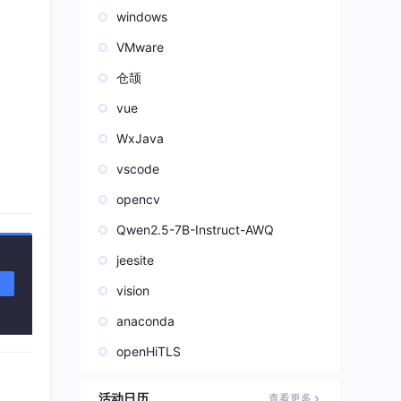
windows
VMware
仓颉
vue
WxJava
vscode
opencv
Qwen2.5-7B-Instruct-AWQ
jeesite
vision
anaconda
openHiTLS
活动日历
查看更多