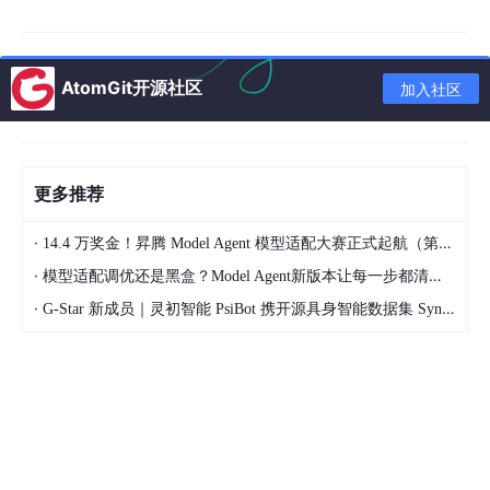
浏览器扩展
配套扩展支持Chrome和Firefox，核心用途是从网页上抓取媒体资
AtomGit开源社区
加入社区
源。视频和音频能被自动识别并下载，加密视频也可以处理。扩展
还能扫描当前页面上的所有磁力链接，或者按自定义规则筛选可下
载的文件类型。
扩展内置了资源浏览器，可以按图片、脚本、样式表等类别分类查
更多推荐
看网页资源，方便定位具体要下载的文件。还可以通过自定义面
板，手动添加特定类型的文件链接进行批量下载。视频预览功能支
·
持下载前先确认内容，避免下错文件。
14.4 万奖金！昇腾 Model Agent 模型适配大赛正式起航（第二季）
·
模型适配调优还是黑盒？Model Agent新版本让每一步都清晰可见
·
G-Star 新成员｜灵初智能 PsiBot 携开源具身智能数据集 SynData 入驻 AtomGit