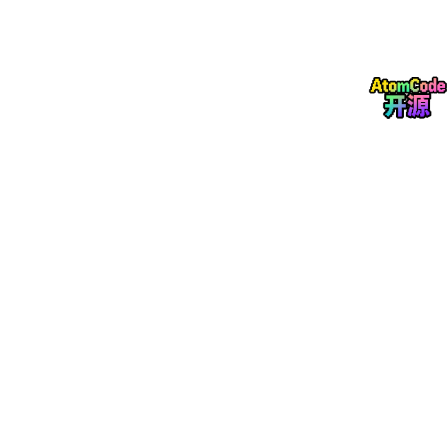
内置工具
软件附带了一组常用工具，省去额外安装的步骤：翻译工具支持多
语种互译；HTTP请求器可以构造自定义请求并查看完整响应；UR
I编解码、Base64编解码、正则表达式测试器属于日常开发辅助。
文件处理类有Torrent种子制作、种子与磁力链接互转、文件合
并、校验和计算。任务过滤器支持按规则筛选下载内容，站点规则
可以为不同域名配置各自策略，代理管理也集成在整体设置中。
技术实现
项目用C++写成，底层依赖Boost、Qt和libtorrent。UI部分使用自
研的.sml格式来描述界面布局，作者的观点是C++写UI的效率和表
现力可以超过HTML/JavaScript。需要指出的是，README中说明
源代码仅供演示参考，项目依赖的部分第三方库并未开源。
本地化与社区
软件界面、网站、浏览器扩展三部分均支持多语言。目前已覆盖俄
语、繁体中文、法语、韩语、越南语、土耳其语、德语、日语、波
兰语、波斯语等十余种语言，全部由社区贡献者协作翻译完成。软