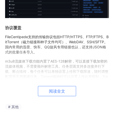
协议覆盖
FileCentipede支持的传输协议包括HTTP/HTTPS、FTP/FTPS、B
itTorrent（磁力链接和种子文件均可）、WebDAV、SSH/SFTP。
国内常用的迅雷、快车、QQ旋风专用链接也认，还支持JSON格
式的批量任务导入。
m3u8流媒体下载功能内置了AES-128解密，可以直接下载加密的
流媒体视频，不需要额外解密工具。任务层面支持多连接并行下
载、断点续传，每个任务可以单独设置上传和下载限速，随时调整
配置而不用重建任务。Torrent做种时可以设置上传比率限制，Tra
c
ker列表可以自定义管理，过期的下载地址也支持一键刷新。
上传功能同样完整：支持上传单个文件、上传整个目录、从远程服
阅读全文
务器下载整个目录。WebDAV、FTP、SSH这三种协议都配备了全
功能文件管理器，能在软件窗口内直接浏览远程目录、拖拽操作文
件。文件浏览器带有持久化缓存，再次打开同一个远程目录时加载
# 其他
速度明显更快。