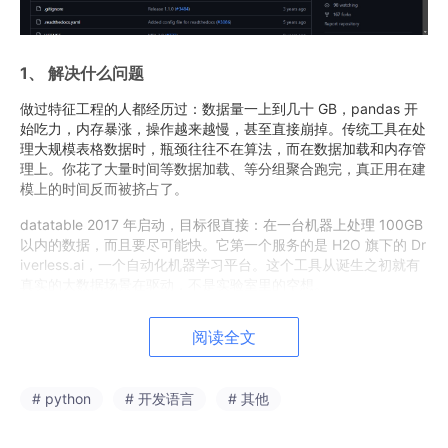
1、 解决什么问题
做过特征工程的人都经历过：数据量一上到几十 GB，pandas 开
始吃力，内存暴涨，操作越来越慢，甚至直接崩掉。传统工具在处
理大规模表格数据时，瓶颈往往不在算法，而在数据加载和内存管
理上。你花了大量时间等数据加载、等分组聚合跑完，真正用在建
模上的时间反而被挤占了。
datatable 2017 年启动，目标很直接：在一台机器上处理 100GB
以内的数据，而且要尽可能快。它第一个服务的是 H2O 旗下的 Dr
iverless.ai，一个自动化机器学习平台。这个工具从诞生之初就有
真实的大数据场景在驱动，不是实验室里的空想。
2、 核心技术思路
阅读全文
列式存储是基础。所有数据类型都用原生 C 实现，包括字符串。p
andas 和 numpy 对数值列做到了这一点，但字符串列还是 Pytho
# python
# 开发语言
# 其他
n 对象，性能差距明显。datatable 把字符串也拉到了同样的水
平。