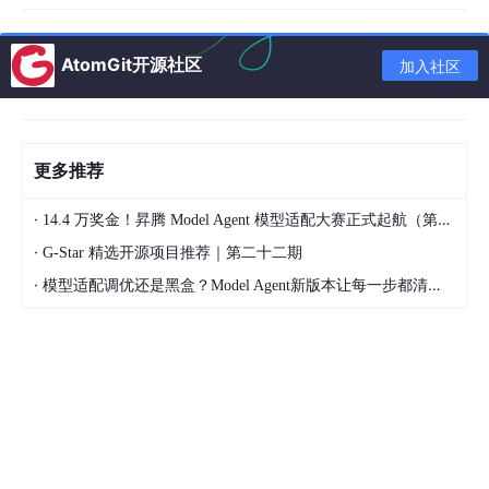
除了数值和字符串，它还完整支持日期时间、分类数据等类型。对
象类型也能用，但不推荐，框架会尽量引导用户使用更高效的类
型。空值处理上，所有类型都支持 null，内存开销控制在最低。
AtomGit开源社区
加入社区
存储格式方面，数据在磁盘和内存中用同一布局。文件可以直接内
存映射，处理时只加载需要的部分，不需要把整个数据集塞进内
存。这在处理远超物理内存的数据集时格外有用。
更多推荐
多线程并行是默认行为。排序、分组、连接这类耗时操作会自动利
用所有 CPU 核心，不需要手动配置线程数。数据读取方面，对 C
·
14.4 万奖金！昇腾 Model Agent 模型适配大赛正式起航（第二季）
SV 格式有专门优化，解析速度很快，能有效缩短数据导入的等待
时间。
·
G-Star 精选开源项目推荐｜第二十二期
还有一个关键设计：Copy-on-Write 语义。数据在过滤、排序、分
·
模型适配调优还是黑盒？Model Agent新版本让每一步都清晰可见
组时尽量减少复制，通过 RowIndex 视图避免不必要的内存分
配。多步操作链下来，内存占用比同类工具低不少。
查询语法借鉴了 R 语言 data.table 的风格，用方括号和行筛选表
达式操作数据，简洁直接。同时它与 pandas、numpy、pyarrow
等生态工具都能互相转换，不会把人锁死在一个框架里。