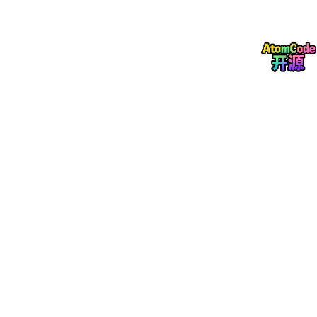
3、 安装和上手
安装只需要一行：
pip 
install
支持 ma
c
OS、Linux、Windows 的 64 位系统，Python 3.6
以上即可。其他平台需要从源码构建。项目在 Travis CI 上持续集
成，文档托管在 Read the Docs 上，官方提供了详细的构建说明
和使用指南，上手门槛不高。