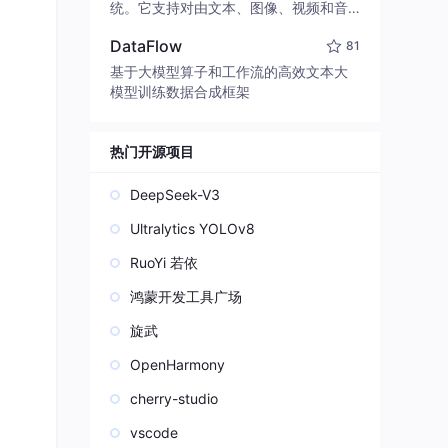
edit code, run commands, and verify
统。它支持对由文本、图像、视频和音
changes — autonomously. Built in Rus
频组成的多模态上下文进行统一理解，
t for speed. Get Started
DataFlow
81
并能生成分辨率高达 2K、时长可达 15
秒的带原生立体声音频的视频。得益于
基于大模型算子和工作流的高效文本大
面向任务泛化的系统设计，H3 在预训练
模型训练数据合成框架
阶段就已具备广泛的多模态上下文理解
与生成能力，能够出色地执行复杂的多
模态指令。
热门开源项目
DeepSeek-V3
Ultralytics YOLOv8
RuoYi 若依
鸿蒙开发工具广场
旋武
OpenHarmony
cherry-studio
vscode