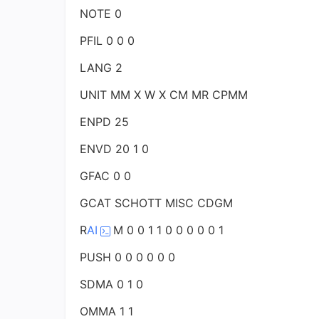
NOTE 0
PFIL 0 0 0
LANG 2
UNIT MM X W X CM MR CPMM
ENPD 25
ENVD 20 1 0
GFAC 0 0
GCAT SCHOTT MISC CDGM
R
AI
M 0 0 1 1 0 0 0 0 0 1
PUSH 0 0 0 0 0 0
SDMA 0 1 0
OMMA 1 1