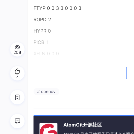
FTYP 0 0 3 3 0 0 0 3
ROPD 2
HYPR 0
PICB 1
208
XFLN 0 0 0
YFLN 0 1.3999999999999999 2.5
FWGN 1 1 2
7
VDXN 0 0 0
# opencv
VDYN 0 0 0
VCXN 0 0 0
VCYN 0 0 0
AtomGit开源社区
VANN 0 0 0