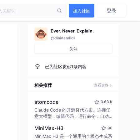
登录
加入社区
Ever. Never. Explain.
@diaidandidi
关注
已为社区贡献1条内容
相关推荐
查看更多
atomcode
3.63 K
Claude Code 的开源替代方案。连接任
意大模型，编辑代码，运行命令，自动
验证 — 全自动执行。用 Rust 构建，极
MiniMax-H3
90
致性能。 ｜ An open-source alternativ
e to Claude Code. Connect any LLM,
MiniMax H3 是一个通用的全模态生成系