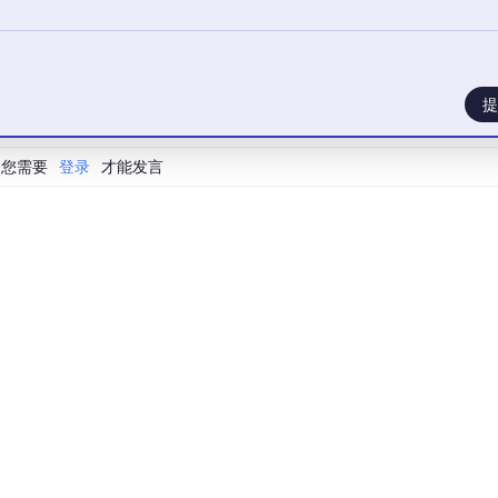
提
您需要
登录
才能发言
.000 100.000 0 1 1 0 0 1 1 1 1 1 1
995e-07 0 0 0 0 0 0 1000000 0 2
E.DAT" "ABG_DATA.DAT" "PROFILE.GRD"
 ABG_DATA.DAT PROFILE.GRD