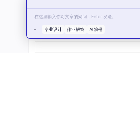
WAVM 24 0.55000000000000004 1
PWAV 2
POLS 1 0 1 0 0 1 0
毕业设计
作业解答
AI编程
所有评论(0)
GLRS 1 0
GSTD 0 100.000 100.000 100.000 100.000 100
NSCD 100 500 0 0.001 10 9.9999999999999
COFN QF "COATING.DAT" "SCATTER_PROFIL
COFN COATING.DAT SCATTER_PROFILE.DAT
SURF 0
TYPE STANDARD
FIMP