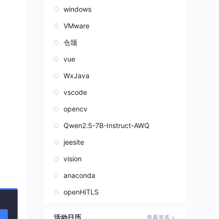
windows
VMware
仓颉
vue
WxJava
vscode
opencv
Qwen2.5-7B-Instruct-AWQ
jeesite
vision
anaconda
openHiTLS
活动日历
查看更多