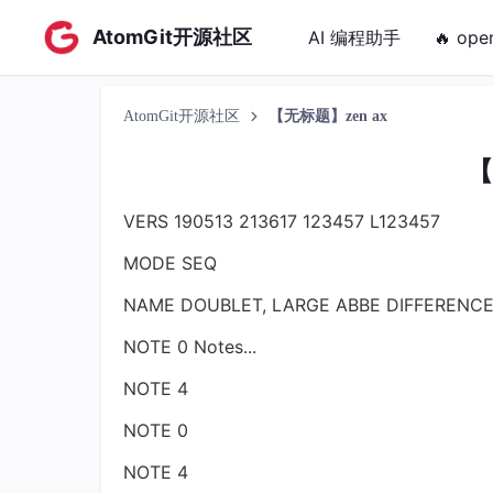
AtomGit开源社区
AI 编程助手
🔥 ope
AtomGit开源社区
【无标题】zen ax
【
VERS 190513 213617 123457 L123457
MODE SEQ
NAME DOUBLET, LARGE ABBE DIFFERENC
NOTE 0 Notes...
NOTE 4
NOTE 0
NOTE 4