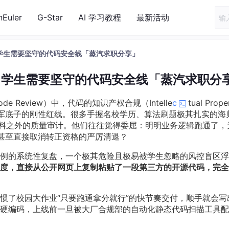
nEuler
G-Star
AI 学习教程
最新活动
学生需要坚守的代码安全线「蒸汽求职分享」
留学生需要坚守的代码安全线「蒸汽求职分
Review）中，代码的知识产权合规（Intelle
c
tual Prope
厂正规军底子的刚性红线。很多手握名校学历、算法刷题极其扎实的海
意料之外的质量审计。他们往往觉得委屈：明明业务逻辑跑通了，
决、甚至直接取消转正资格的严厉清退？
例的系统性复盘，一个极其危险且极易被学生忽略的风控盲区浮
度，直接从公开网页上复制粘贴了一段第三方的开源代码，完全
惯了校园大作业“只要跑通拿分就行”的快节奏交付，顺手就会写
硬编码，上线前一旦被大厂合规部的自动化静态代码扫描工具配