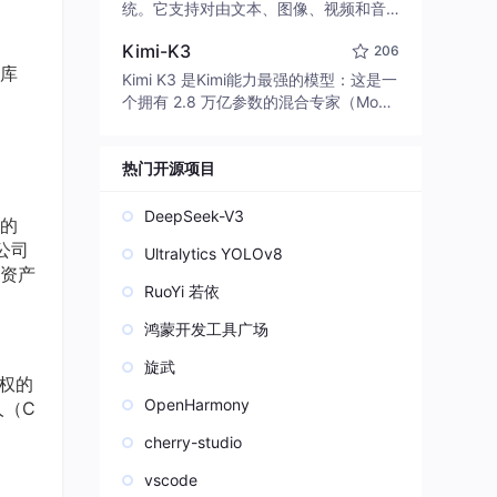
edit code, run commands, and verify
统。它支持对由文本、图像、视频和音
changes — autonomously. Built in Rus
频组成的多模态上下文进行统一理解，
t for speed. Get Started
Kimi-K3
206
并能生成分辨率高达 2K、时长可达 15
库
秒的带原生立体声音频的视频。得益于
Kimi K3 是Kimi能力最强的模型：这是一
面向任务泛化的系统设计，H3 在预训练
个拥有 2.8 万亿参数的混合专家（Mo
阶段就已具备广泛的多模态上下文理解
E）模型，具备原生视觉理解能力，并支
与生成能力，能够出色地执行复杂的多
持 100 万 token 的上下文窗口。
模态指令。
热门开源项目
DeepSeek-V3
强的
，公司
Ultralytics YOLOv8
资产
RuoYi 若依
鸿蒙开发工具广场
旋武
权的
OpenHarmony
人（C
cherry-studio
vscode