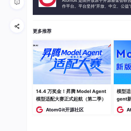
AtomGit 是由开放原子开源基金会
案：
作平台。平台坚持“开放、中立、公益
发体验和算力服务整合在一起，为开
- 步骤一（组件自清）：
在团队内部 Wik
该代码的原始出处、作者、以及其所属的许
更多推荐
- 步骤二（官方申请）：
在大厂内部的 IT
任向上传播并对齐，等待技术专家和法务团队给出
- 步骤三（沙箱解耦）：
若必须使用某些敏
程过程调用（RPC）接口进行架构层面的
三、 留学生实习期编码安全的全
在通过硬核的整洁代码合规逻辑碾压大厂 Scor
14.4 万奖金！昇腾 Model Agent
模型适
击，IT留学生还必须在行为操守上共同坚守两
模型适配大赛正式起航（第二季）
gen
防线一：坚守“技术诚信红线”，严禁在极
AtomGit开源社区
A
有些留学生在得知自己误用了 GPL 等
回报的焦虑，会编造学生思维的谎言，试图通