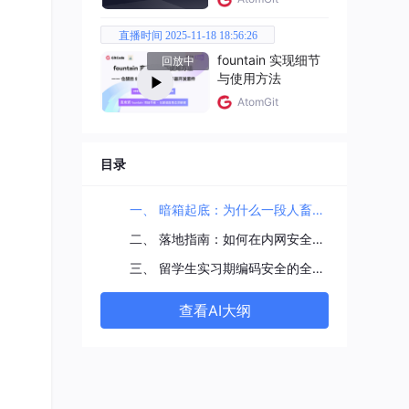
会对
用资
直播时间 2025-11-18 18:56:26
fountain 实现细节
回放中
与使用方法
AtomGit
并请
权衡
行业趋
目录
合孩
一、 暗箱起底：为什么一段人畜无害的开源代码会成为大厂的“法务炸弹”？
二、 落地指南：如何在内网安全演进开源组件并拉平产权风控？
三、 留学生实习期编码安全的全局合规安全防御线
查看AI大纲