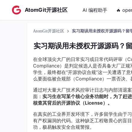
AtomGit开源社区
AI 编程助手
🔥 ope
AtomGit开源社区
实习期误用未授权开源源码？留
实习期误用未授权开源源码？
在全球顶尖大厂的日常实习或日常代码评审（Code 
Compliance）是判定候选人是否具备大
学生，最终都在“开源协议合规”这一关遭遇了
么要面临被合规部（Compliance）一票否
通过对大量大厂技术风控审计日志与内部清退案
面：
实习生在写某个核心业务功能时，为了赶进
核查其背后的开源协议（License）。
在真实的工业界开发环境下，许多留学生由于习
有产权漏洞的代码。这种缺乏工程敬畏心的盲目
功，极易触发安全合规警报。