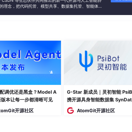
联合 CSDN 等生态伙伴共同推出的新一代开源与人工智能协
”的理念，把代码托管、模型共享、数据集托管、智能体开
发者提供从开发、训练到部署的一站式体验。
i 像素级沉淀一份《第三方开源组件引入产权合规白皮书》，明确
可证类型。
 资产管理系统或流程审批中心，合规提交组件准入单，将产权安
官方的 Feedback。
感协议代码，需强制将其重构为独立的微服务网关或通过标准的
彻底隔离，严禁将其直接混入公司的聚簇业务核心代码树中。
局合规安全防御线
ecard 考核的同时，为了确保候选人在长周期的职业卡位中沉稳
配调优还是黑盒？Model A
G-Star 新成员｜灵初智能 PsiB
条刚性行为防线：
t新版本让每一步都清晰可见
携开源具身智能数据集 SynDat
入驻 AtomGit
度破防下通过隐瞒漏洞来掩盖系统设计坏账
tomGit开源社区
AtomGit开源社区
污染代码、可能被合规部拦截审查后，由于极度破防与百万教育资产
过人工混淆代码字段、删除原作者版权声明（Notice）的方