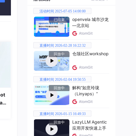
活动时间 2025-07-05 14:00:00
标注
openvela 城市沙龙
已结束
—北京站
AtomGit
全责
直播时间 2026-02-28 16:22:32
仓颉社区workshop
远
回放中
AtomGit
直播时间 2026-02-04 19:50:55
解构“如意玲珑
回放中
出
（Linyaps）”
ot
AtomGit
a
直播时间 2026-01-15 16:49:33
LazyLLM Agentic
回放中
投资
应用开发快速上手
式来蒙
AtomGit