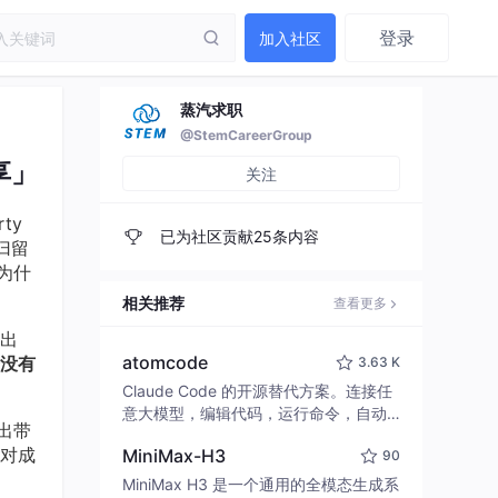
登录
加入社区
蒸汽求职
@StemCareerGroup
享」
关注
rty
已为社区贡献25条内容
归留
为什
相关推荐
查看更多
出
atomcode
没有
3.63 K
Claude Code 的开源替代方案。连接任
意大模型，编辑代码，运行命令，自动
出带
验证 — 全自动执行。用 Rust 构建，极
对成
MiniMax-H3
90
致性能。 ｜ An open-source alternativ
e to Claude Code. Connect any LLM,
MiniMax H3 是一个通用的全模态生成系