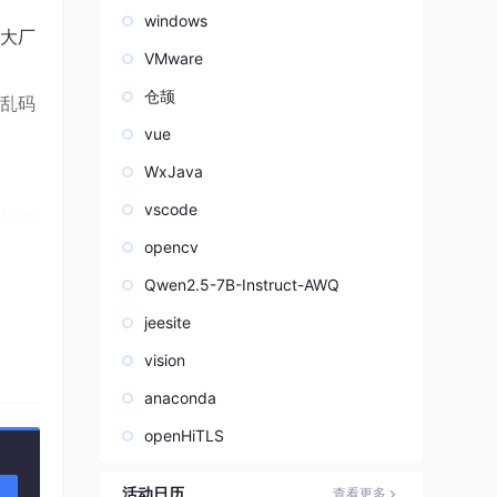
windows
大厂
VMware
仓颉
乱码
vue
WxJava
vscode
份纯
opencv
分
Qwen2.5-7B-Instruct-AWQ
jeesite
合规审
vision
anaconda
openHiTLS
方
活动日历
查看更多