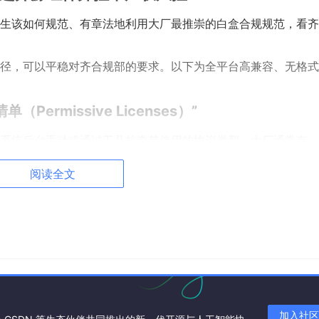
生该如何规范、有章法地利用大厂最推崇的白盒合规规范，看齐
径，可以平稳对齐合规部的要求。以下为全平台高兼容、无格式
ermissive Licenses）”
系统后台手动或通过工具核查其使用的协议类型。大厂通常有一
阅读全文
：
这类协议属于宽松型许可证，允许商业公司闭源使用、修改并
全资产。
雷区，没有团队技术总监（Tech Lead）的特批与法务部的
步合规引入控制流”
手机或内网私自搬运。必须严格执行工业界正规军的防卫性引入
加入社区