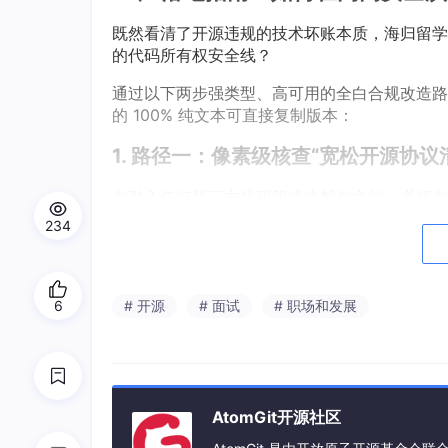
既然看清了开源违规的技术坏账本质，海归留学
的代码所有权安全线？
通过以下两步强类型、高可用的全白合规改造路
的 100% 纯文本可直接复制版本：
1. 路径一：像素级核查“宽松开源协议清单（P
在引入任何第三方代码段或依赖包之前，必须在
白合规的宽松开源协议允许名单：
234
MIT 协议 / Apache 2.0 协议 / BSD 协议
发，属于 Day 1 即可直接上线无风险的安
6
# 开源
# 面试
# 职场和发展
GPL / AGPL 协议：
属于高风险的强传染性地
计方案，严禁单点私自写入一行相关源码。
2. 路径二：执行标准的大厂内网“三
AtomGit开源社区
遇到非标准组件但业务强需时，绝对不要在个人