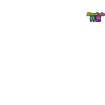
▲ 原文 L10-L24
L12 这段是全文信息量最大的一句：Fable 5 是 Claude 5 家族第
一个模型，属于一个叫 Mythos 的新层级，位置在 Opus 之上。然
后
Claude Fable 5 and Claude Mythos 5 share the same
underlying
model
.
同一个底层模型，两个发行版。Fable 带 dual-use 安全措施、所
有人能用；Mythos 把措施摘掉、只给审批过的组织，也就是发布
会上说的，只给那些头部的大公司做漏洞修复用。
dual-use 的意思是双重用途 / 军民两用，就是发布会博客上
讲的分类器 + fallback，针对能力做了管控。