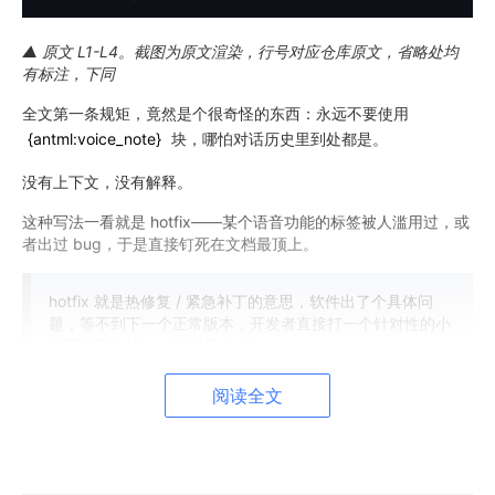
▲ 原文 L1-L4。截图为原文渲染，行号对应仓库原文，省略处均
有标注，下同
全文第一条规矩，竟然是个很奇怪的东西：永远不要使用
{antml:voice_note}
块，哪怕对话历史里到处都是。
没有上下文，没有解释。
这种写法一看就是 hotfix——某个语音功能的标签被人滥用过，或
者出过 bug，于是直接钉死在文档最顶上。
hotfix 就是热修复 / 紧急补丁的意思，软件出了个具体问
题，等不到下一个正常版本，开发者直接打一个针对性的小
补丁立刻上线——这就是 hotfix。
特征是：急、范围窄、只针对某一个具体问题，往往没走完
阅读全文
整流程。
系统提示词的开头位置是优先级最高的，放在这儿说明这事不小。