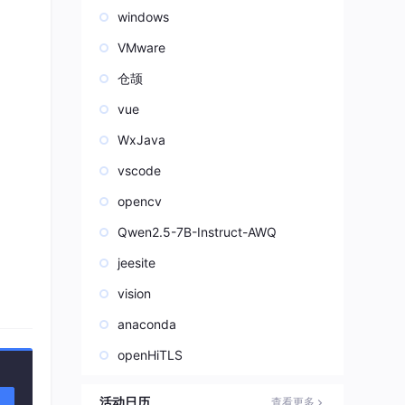
windows
VMware
仓颉
vue
WxJava
vscode
opencv
Qwen2.5-7B-Instruct-AWQ
jeesite
vision
anaconda
openHiTLS
活动日历
查看更多