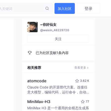
登录
加入社区
~你好仙女
@weixin_48229720
关注
已为社区贡献1条内容
相关推荐
查看更多
atomcode
3.62 K
Claude Code 的开源替代方案。连接任
意大模型，编辑代码，运行命令，自动
验证 — 全自动执行。用 Rust 构建，极
MiniMax-H3
77
致性能。 ｜ An open-source alternativ
e to Claude Code. Connect any LLM,
MiniMax H3 是一个通用的全模态生成系