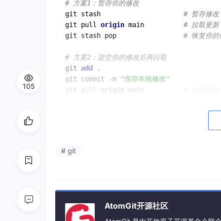
# 方案1：暂存你的修改
git stash                     
# 暂存修改
git pull 
origin 
main          
# 拉取更新
git stash pop                 
# 恢复你的
# 方案2：提交你的修改后再拉取
git 
add 
.

git commit -m 
"保存本地修改"
105
git pull 
origin 
main          
# 会自动
你刚才已经执行过了，现在你的本地 main 分
# git
AtomGit开源社区