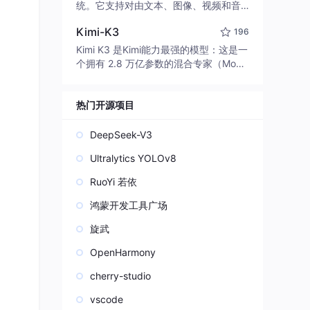
edit code, run commands, and verify
统。它支持对由文本、图像、视频和音
changes — autonomously. Built in Rus
频组成的多模态上下文进行统一理解，
t for speed. Get Started
Kimi-K3
196
并能生成分辨率高达 2K、时长可达 15
秒的带原生立体声音频的视频。得益于
Kimi K3 是Kimi能力最强的模型：这是一
面向任务泛化的系统设计，H3 在预训练
个拥有 2.8 万亿参数的混合专家（Mo
阶段就已具备广泛的多模态上下文理解
E）模型，具备原生视觉理解能力，并支
与生成能力，能够出色地执行复杂的多
持 100 万 token 的上下文窗口。
模态指令。
热门开源项目
DeepSeek-V3
Ultralytics YOLOv8
RuoYi 若依
鸿蒙开发工具广场
旋武
OpenHarmony
cherry-studio
vscode