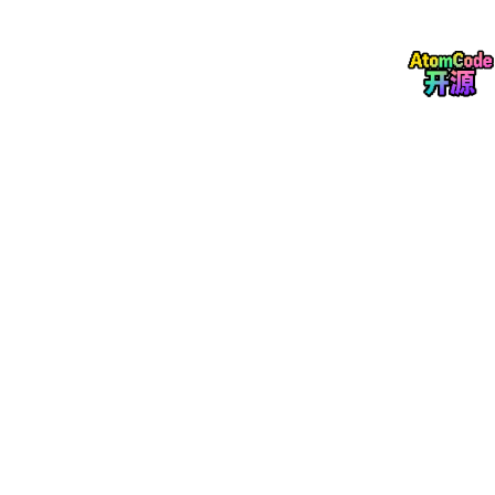
    },

    {

"placeholderKey"
: 
"promo_color"
,

"originalText"
: 
"02【疯狂R潮色焕新焕新低至6.8折】PER
"style"
: { 
"fontSize"
: 
20
 }

    },

    {

"placeholderKey"
: 
"disclaimer"
,

"originalText"
: 
"活动最终解释权归门店所有"
,

"style"
: { 
"fontSize"
: 
12
, 
"color"
: 
"#999999"
    }

  ]

没有占位符key的段落
根本不存入这个数组 → 前端永
远拿不到 → 实现“不显示”。
originalText
作为默认展示文案，前端首次渲染就
用它。