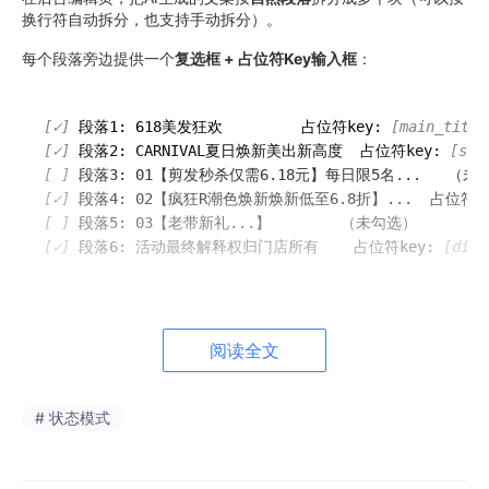
换行符自动拆分，也支持手动拆分）。
每个段落旁边提供一个
复选框 + 占位符Key输入框
：
[✓]
 段落1: 618美发狂欢         占位符key: 
[main_title
[✓]
 段落2: CARNIVAL夏日焕新美出新高度  占位符key: 
[sub
[ ]
[✓]
 段落4: 02【疯狂R潮色焕新焕新低至6.8折】...  占位符ke
[ ]
[✓]
 段落6: 活动最终解释权归门店所有    占位符key: 
[disc
勾选 = 作为占位符暴露给前端。
阅读全文
填入的
key
是唯一标识（英文+下划线），前端用
这个key来提交修改值。
# 状态模式
不勾选的段落 → 在保存模板时，后台直接丢弃（不
存入模板配置中）。