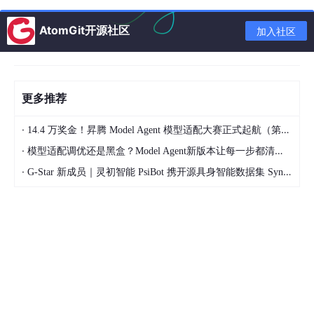
你截图里的“设置成占位符”按钮，可以这样用：先选中一段
AtomGit开源社区
加入社区
文字，点击按钮，自动为该段落生成一个key（或弹窗输入
key）。
2. 保存的数据结构（JSON）
更多推荐
·
14.4 万奖金！昇腾 Model Agent 模型适配大赛正式起航（第二季）
{

·
模型适配调优还是黑盒？Model Agent新版本让每一步都清晰可见
"templateId"
: 
"poster_001"
,

"segments"
: [

·
G-Star 新成员｜灵初智能 PsiBot 携开源具身智能数据集 SynData 入驻 AtomGit
    {

"placeholderKey"
: 
"main_title"
,

"originalText"
: 
"618美发狂欢"
,

"style"
: { 
"fontSize"
: 
48
, 
"bold"
: 
true
, 
"col
    },

    {

"placeholderKey"
: 
"sub_title"
,

"originalText"
: 
"CARNIVAL夏日焕新美出新高度"
,

"style"
: { 
"fontSize"
: 
28
, 
"color"
: 
"#333333"