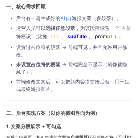
一、核心需求回顾
后台有一篇生成好的
AI
海报文案（多段落）。
运营人员可以
选择任意段落
，为该段落设置一个“占位
符标识”（比如
title
、
subTitle
、
prom
o1
）。
设置过占位符的段落 → 前端可见，并且允许用户修
改。
未设置占位符的段落
→ 前端完全不显示（就像被隐
藏了）。
前端修改文案后，可以把新内容提交给后台，用于生
成最终海报图片。
二、后台实现方案（以你的截图界面为例）
1. 文案分段展示 + 可勾选
在后台编辑页，把AI生成的文案按
自然段落
拆分成多个块（可以按