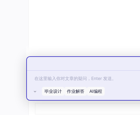
	segSelectCount ++;

if
(segSelectCount > 
7
)

		segSelectCount = 
0
;

	SEG = 
0x00
;
//消隐
switch
 (segSelectCount)

	{

case
0
: HCC = 
0
;HCB = 
0
;HCA = 
0
case
1
: HCC = 
0
;HCB = 
0
;HCA = 
1
case
2
: HCC = 
0
;HCB = 
1
;HCA = 
0
case
3
: HCC = 
0
;HCB = 
1
;HCA = 
1
case
4
: HCC = 
1
;HCB = 
0
;HCA = 
0
case
5
: HCC = 
1
;HCB = 
0
;HCA = 
1
毕业设计
作业解答
AI编程
所有评论(0)
case
6
: HCC = 
1
;HCB = 
1
;HCA = 
0
case
7
: HCC = 
1
;HCB = 
1
;HCA = 
1
default
:HCC = 
0
;HCB = 
0
;HCA = 
0
	}
