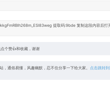
om/s/1kkgFmRBlh268m_ESl83weg 提取码:9bde 复制这段内容后
我点个赞👍和收藏，谢谢
站，通俗易懂，风趣幽默，忍不住分享一下给大家。
点击跳转到