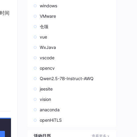
windows
改时间
VMware
仓颉
vue
WxJava
vscode
opencv
Qwen2.5-7B-Instruct-AWQ
jeesite
vision
anaconda
openHiTLS
活动日历
查看更多