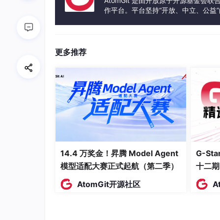
AtomGit 是由开放原子开源基金会
作平台。平台坚持“开放、中立、公益
发体验和算力服务整合在一起，为开
更多推荐
DS1302获取当前时间，8位共阴极数码管，74H
14.4 万奖金！昇腾 Model Agent
G-S
模型适配大赛正式起航（第二季）
十二期
AtomGit开源社区
A