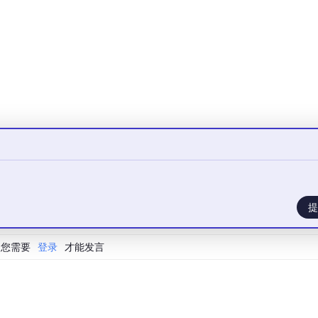
;SEG = segCode[segBuff[
0
]];
break
;

;SEG = segCode[segBuff[
1
]];
break
;

;SEG = 
0x40
               ;
break
;

;SEG = segCode[segBuff[
2
]];
break
;

;SEG = segCode[segBuff[
3
]];
break
;

;SEG = 
0x40
               ;
break
;

提
;SEG = segCode[segBuff[
4
]];
break
;

;SEG = segCode[segBuff[
5
]];
break
;

;SEG = segCode[segBuff[
0
]];
break
;

您需要
登录
才能发言