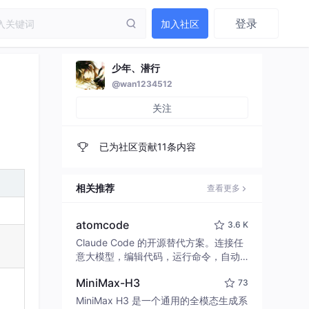
登录
加入社区
少年、潜行
@wan1234512
关注
已为社区贡献11条内容
相关推荐
查看更多
atomcode
3.6 K
Claude Code 的开源替代方案。连接任
意大模型，编辑代码，运行命令，自动
验证 — 全自动执行。用 Rust 构建，极
MiniMax-H3
73
致性能。 ｜ An open-source alternativ
e to Claude Code. Connect any LLM,
MiniMax H3 是一个通用的全模态生成系