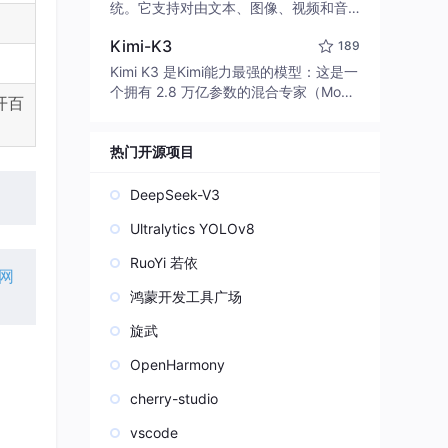
edit code, run commands, and verify
统。它支持对由文本、图像、视频和音
changes — autonomously. Built in Rus
频组成的多模态上下文进行统一理解，
t for speed. Get Started
Kimi-K3
189
并能生成分辨率高达 2K、时长可达 15
秒的带原生立体声音频的视频。得益于
Kimi K3 是Kimi能力最强的模型：这是一
面向任务泛化的系统设计，H3 在预训练
个拥有 2.8 万亿参数的混合专家（Mo
打开百
阶段就已具备广泛的多模态上下文理解
E）模型，具备原生视觉理解能力，并支
与生成能力，能够出色地执行复杂的多
持 100 万 token 的上下文窗口。
模态指令。
热门开源项目
DeepSeek-V3
Ultralytics YOLOv8
RuoYi 若依
网
鸿蒙开发工具广场
旋武
OpenHarmony
cherry-studio
vscode