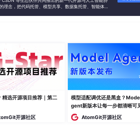
联合 CSDN 等生态伙伴共同推出的新一代开源与人工智能协
”的理念，把代码托管、模型共享、数据集托管、智能体开
发者提供从开发、训练到部署的一站式体验。
C138作位选，74HC573作段选，4个按键。
tar 精选开源项目推荐｜第二
模型适配调优还是黑盒？Model
gent新版本让每一步都清晰可
tomGit开源社区
AtomGit开源社区