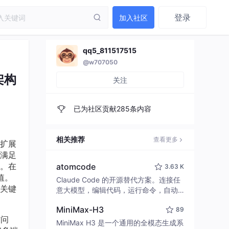
登录
加入社区
qq5_811517515
@w707050
架构
关注
已为社区贡献285条内容
相关推荐
查看更多
扩展
满足
。在
atomcode
3.63 K
值。
Claude Code 的开源替代方案。连接任
关键
意大模型，编辑代码，运行命令，自动
验证 — 全自动执行。用 Rust 构建，极
MiniMax-H3
89
致性能。 ｜ An open-source alternativ
访问
e to Claude Code. Connect any LLM,
MiniMax H3 是一个通用的全模态生成系