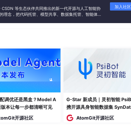
加入社区
否
商品价格
联合 CSDN 等生态伙伴共同推出的新一代开源与人工智能协
”的理念，把代码托管、模型共享、数据集托管、智能体开
否
商品库存数量
发者提供从开发、训练到部署的一站式体验。
否
上架状态
是
上架时间
是
商品描述
是
商品封面图链接
状态，订单ID是该表的主键，创建时间通过函数自动生成，支
示。
配调优还是黑盒？Model A
G-Star 新成员｜灵初智能 PsiB
t新版本让每一步都清晰可见
携开源具身智能数据集 SynDat
是否为空
描述
入驻 AtomGit
tomGit开源社区
AtomGit开源社区
否
订单唯一标识