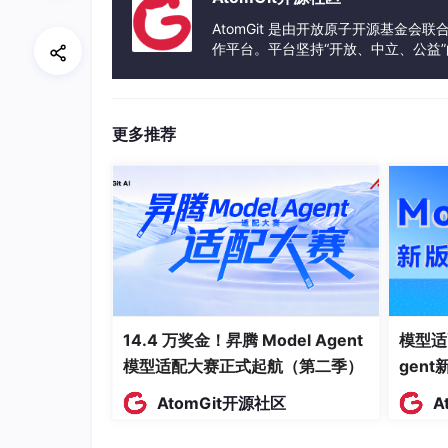
price
DECIMAL(10,2)
AtomGit 是由开放原子开源基金会
作平台。平台坚持“开放、中立、公益
stock_quantity
INT
发体验和算力服务整合在一起，为开
shelf_status
TINYINT
更多推荐
shelf_time
DATETIME
description
TEXT
cover_image
VARCHAR(255)
订单信息数据表
订单信息数据表用于存储用户订单的基本信息和
字段用于跟踪订单支付进度。结构表如表3-3所
14.4 万奖金！昇腾 Model Agent
模型适
模型适配大赛正式起航（第二季）
gen
字段名
数据类型
AtomGit开源社区
A
order_id
BIGINT