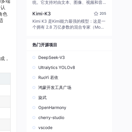
和多端
edit code, run commands, and verify
统。它支持对由文本、图像、视频和音
全认
changes — autonomously. Built in Rus
频组成的多模态上下文进行统一理解，
t for speed. Get Started
Kimi-K3
角色
205
并能生成分辨率高达 2K、时长可达 15
适
秒的带原生立体声音频的视频。得益于
Kimi K3 是Kimi能力最强的模型：这是一
面向任务泛化的系统设计，H3 在预训练
个拥有 2.8 万亿参数的混合专家（Mo
阶段就已具备广泛的多模态上下文理解
E）模型，具备原生视觉理解能力，并支
与生成能力，能够出色地执行复杂的多
持 100 万 token 的上下文窗口。
模态指令。
热门开源项目
DeepSeek-V3
生成，
Ultralytics YOLOv8
RuoYi 若依
鸿蒙开发工具广场
旋武
OpenHarmony
cherry-studio
vscode