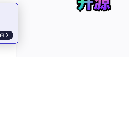
：
整版】
问
T）等等