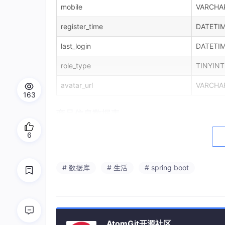
mobile
VARCHAR
register_time
DATETI
last_login
DATETI
role_type
TINYINT
avatar_url
VARCHA
163
商品信息数据表
商品信息数据表用于存储商城商品的基本信息和
6
字段用于商品分类管理。结构表如表3-2所示。
字段名
数据类型
# 数据库
# 生活
# spring boot
product_id
BIGINT
product_name
VARCHAR(100)
category_code
VARCHAR(50)
AtomGit开源社区