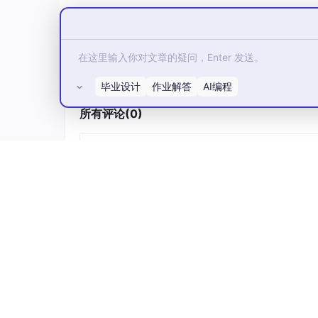
全网粉丝30W+，累计指导毕业设计1000+项
专业毕业设计指导、项目源码开发、技术答
系统介绍：
开源免费分享企业级和智慧生活商城系统管理系统源码｜
毕业设计
作业解答
AI编程
可提供说明文档 可以通过
AI
GC**技术包括：M
功能如图所示。可以滴我获取详细的视频介绍
所有评论(0)
功能参考截图：