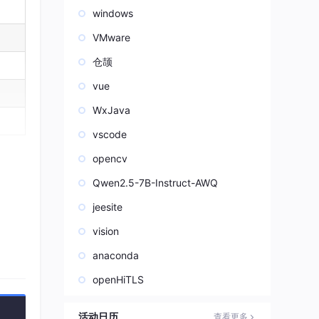
windows
VMware
仓颉
vue
WxJava
vscode
opencv
，分类
Qwen2.5-7B-Instruct-AWQ
jeesite
vision
anaconda
openHiTLS
活动日历
查看更多