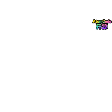
监控服务器
：
需要使用Web页面操作，因此需要先部署LNMP
监控服务器可以通过 SNMP 或 Agent 采集数
据，将采集的数据存储在 MySQL、Oracle 等数
据库中
监控服务器通过
LNMP 架构提供 Web 管理界面
被监控主机
：
如果通过
agent
采集数据，需要安装 Zabbix
Agent 客户端