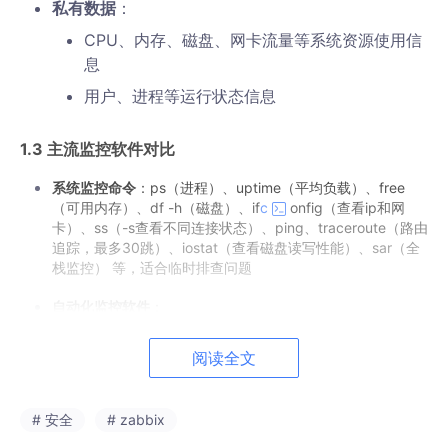
私有数据
：
CPU、内存、磁盘、网卡流量等系统资源使用信
息
用户、进程等运行状态信息
1.3 主流监控软件对比
系统监控命令
：ps（进程）、uptime（平均负载）、free
（可用内存）、df -h（磁盘）、if
c
onfig（查看ip和网
卡）、ss（-s查看不同连接状态）、ping、traceroute（路由
追踪，最多30跳）、iostat（查看磁盘读写性能）、sar（全
栈监控） 等，适合临时排查问题
自动化监控软件
：
Cacti：基于 SNMP 协议，以强大的绘图能力见
阅读全文
长，现基本被淘汰
Nagios：基于 Agent 监控，拥有完善的状态检
# 安全
# zabbix
查和报警机制，插件生态丰富