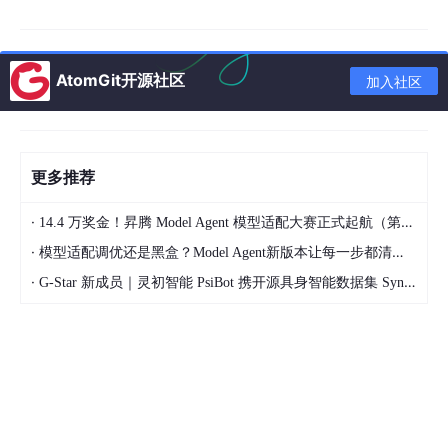
Zabbix
：集以上二者优势于一身，支持多种监控
机制，具备分布式监控能力，是目前企业级应用
最广泛的监控系统
AtomGit开源社区
加入社区
Prometheus是一款主打容器与云原生监控的监控软件，高
可用特性突出，在监控软硬件方面性能不如Zabbix，但在
容器、K8s 环境则更推荐 Prometheus
更多推荐
·
14.4 万奖金！昇腾 Model Agent 模型适配大赛正式起航（第二季）
1.4 Zabbix 核心架构
·
模型适配调优还是黑盒？Model Agent新版本让每一步都清晰可见
Zabbix 采用
C/S（客户端/服务器）
模式采集数据，
B/S（浏览器/
服务器）
·
模式实现 Web 管理
G-Star 新成员｜灵初智能 PsiBot 携开源具身智能数据集 SynData 入驻 AtomGit
Zabbix应用拓扑：