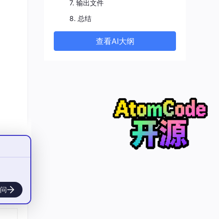
7. 输出文件
8. 总结
查看AI大纲
问