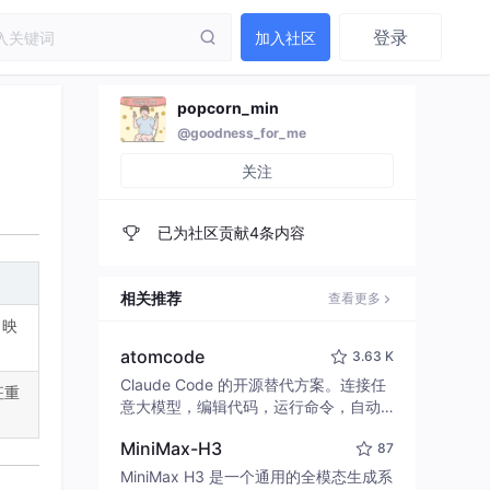
登录
加入社区
popcorn_min
@goodness_for_me
关注
已为社区贡献4条内容
相关推荐
查看更多
 映
atomcode
3.63 K
Claude Code 的开源替代方案。连接任
征重
意大模型，编辑代码，运行命令，自动
验证 — 全自动执行。用 Rust 构建，极
MiniMax-H3
87
致性能。 ｜ An open-source alternativ
e to Claude Code. Connect any LLM,
MiniMax H3 是一个通用的全模态生成系