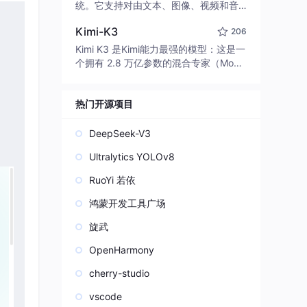
edit code, run commands, and verify
统。它支持对由文本、图像、视频和音
changes — autonomously. Built in Rus
频组成的多模态上下文进行统一理解，
t for speed. Get Started
Kimi-K3
206
并能生成分辨率高达 2K、时长可达 15
秒的带原生立体声音频的视频。得益于
Kimi K3 是Kimi能力最强的模型：这是一
面向任务泛化的系统设计，H3 在预训练
个拥有 2.8 万亿参数的混合专家（Mo
阶段就已具备广泛的多模态上下文理解
E）模型，具备原生视觉理解能力，并支
与生成能力，能够出色地执行复杂的多
持 100 万 token 的上下文窗口。
模态指令。
热门开源项目
DeepSeek-V3
Ultralytics YOLOv8
RuoYi 若依
鸿蒙开发工具广场
旋武
OpenHarmony
cherry-studio
vscode