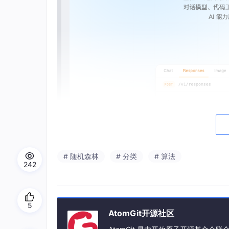
# 随机森林
# 分类
# 算法
242
Digits 手写数字识别：随机森
5
AtomGit开源社区
前两个项目分别做了二分类和回归，这次试试多
错」，而是「把 A 错认成了 B」。哪些数字