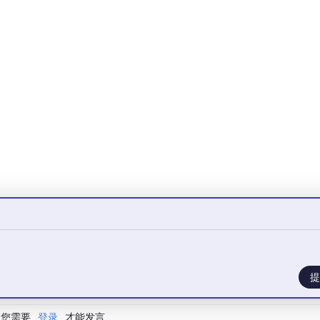
181
179
174
180
7 张，测试集 360 张。
：
提
您需要
登录
才能发言