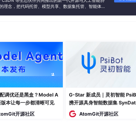
联合 CSDN 等生态伙伴共同推出的新一代开源与人工智能协
”的理念，把代码托管、模型共享、数据集托管、智能体开
发者提供从开发、训练到部署的一站式体验。
—1,797 张 8×8 的手写数字图片，每张就是 64 个像素值。任
配调优还是黑盒？Model A
G-Star 新成员｜灵初智能 PsiB
 网格中心偏上位置）
t新版本让每一步都清晰可见
携开源具身智能数据集 SynDat
入驻 AtomGit
tomGit开源社区
AtomGit开源社区
 8×8 = 64 个像素，但已经足以区分 0-9 十个数字。