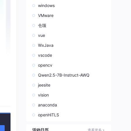
windows
VMware
仓颉
vue
WxJava
vscode
opencv
Qwen2.5-7B-Instruct-AWQ
jeesite
vision
anaconda
openHiTLS
追求准
活动日历
查看更多