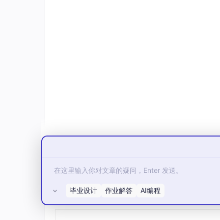
6
7
8
9
分布很均衡，不需要处理类别不均衡。训练集 1,43
2. 环境准备
多了一个
seaborn
用于画更漂亮的混淆矩阵
pandas

numpy

毕业设计
作业解答
AI编程
所有评论(0)
scikit-learn

matplotlib
