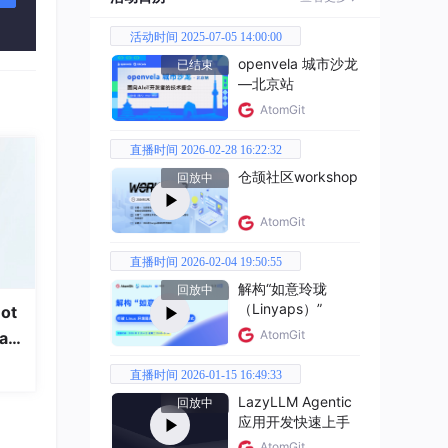
活动时间 2025-07-05 14:00:00
务很
openvela 城市沙龙
已结束
—北京站
AtomGit
直播时间 2026-02-28 16:22:32
仓颉社区workshop
回放中
AtomGit
直播时间 2026-02-04 19:50:55
解构“如意玲珑
回放中
（Linyaps）”
ot
AtomGit
a
直播时间 2026-01-15 16:49:33
LazyLLM Agentic
回放中
应用开发快速上手
AtomGit