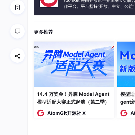
AtomGit 是由开放原子开源基金会
确率更有意思。
作平台。平台坚持“开放、中立、公益
发体验和算力服务整合在一起，为开
这次用的是 scikit-learn 内置的
Digits
数据集—
简单：让模型认出这是 0-9 中的哪个数字。
更多推荐
完整代码：
GitHub 仓库
核心结论：
Accuracy
：96.67%
Macro F1
：96.61%
误分类
：12 / 360（3.33%）
最难认的数字
：8（Recall 只有 0.86）
14.4 万奖金！昇腾 Model Agent
模型适
模型最关注的像素
：第 21 号像素（8×8
模型适配大赛正式起航（第二季）
gen
1. 数据集
AtomGit开源社区
A
Digits 数据集是 MNIST 的简化版。每张图只有