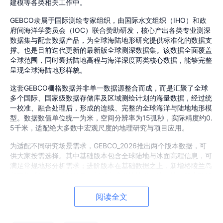
建模等各类相关工作中。
GEBCO隶属于国际测绘专家组织，由国际水文组织（
IHO
）和政
府间海洋学委员会（IOC）联合赞助研发，核心产出各类专业测深
数据集与配套数据产品，为全球海陆地形研究提供标准化的数据支
撑。也是目前迭代更新的最新版全球测深数据集。该数据全面覆盖
全球范围，同时囊括陆地高程与海洋深度两类核心数据，能够完整
呈现全球海陆地形样貌。
这套GEBCO栅格数据并非单一数据源整合而成，而是汇聚了全球
多个国际、国家级数据存储库及区域测绘计划的海量数据，经过统
一校准、融合处理后，形成的连续、完整的全球海洋与陆地地形模
型。数据数值单位统一为米，空间分辨率为15弧秒，实际精度约0.
5千米，适配绝大多数中宏观尺度的地理研究与项目应用。
为适配不同研究场景需求，GEBCO_2026推出两个版本数据，可
供大家按需选择。其中基础版本包含全球陆地与冰面高程信息，可
满足常规地形分析需求；进阶版本在基础数据之上，新增格陵兰岛
和南极洲的冰下地形信息，能够支撑极地地形、冰川地貌等专项研
究。
阅读全文
坐标投影：GCS_WGS_1984
空间分辨率：15 弧秒（约500米）