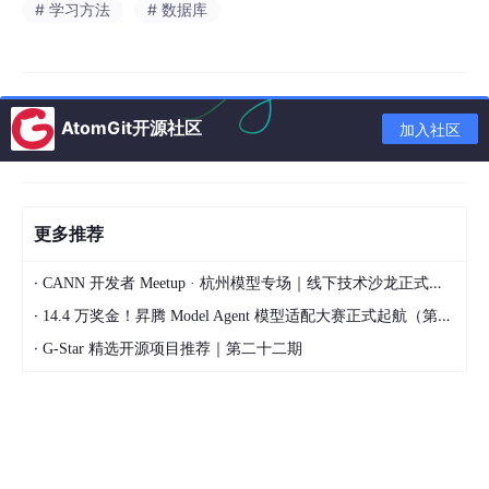
# 学习方法
# 数据库
本次分享的国内分层数据，均基于官方权威边界数据裁剪处理。数
据边界来源为天地图官方网站、审图号GS（2024）0650号的全
国、省级、市级行政边界数据，依托该标准边界，从全球原始数据
中精准裁剪出全国、分省、分城市多尺度的DEM数据，数据边界规
范、精准度有保障。
AtomGit开源社区
加入社区
数据格式：
TIF
数据容量：
14GB（百度网盘提供下载链接）
更多推荐
资源说明：
资源来自网络，只能提供资源，无法提供答疑，内附引
用方法和数据网址。
·
CANN 开发者 Meetup · 杭州模型专场｜线下技术沙龙正式开启报名！
阅读全文（点击链接）：
【2026年最新全球DEM地形数据集
·
14.4 万奖金！昇腾 Model Agent 模型适配大赛正式起航（第二季）
（含：全球陆域高程、海洋深度信息、中国全域及省、市三级裁剪
版本）
·
G-Star 精选开源项目推荐｜第二十二期