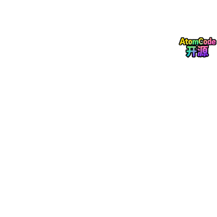
二、Pod 通信原理详解
2.1 同 Pod 内容器通信
同一个 Pod 内的所有容器共享同一个 Network Namespace，这
是通过 pause 容器（也称 infra 容器）实现的。Pod 中第一个启
动的就是 pause 容器，它负责创建并持有网络命名空间，其他业
务容器加入该命名空间。
┌─────────────────────────────────────────┐

│              Pod (共享 Network 
NS
)        │

│                                         │

│  ┌───────────┐  ┌───────────┐           │

│  │ Container │  │ Container │           │

│  │     
A
     │  │     B     │           │

│  │  :
8080
    │  │  :
3306
    │           │

│  └───────────┘  └───────────┘           │
