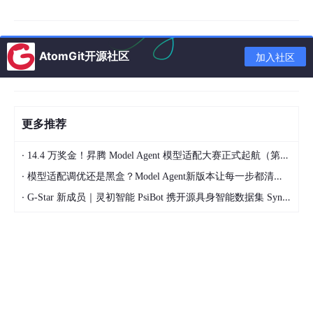
# 查看某个容器的网络命名空间（先获取容器PID）
PID
=$(docker inspect -f 
'{{.State.Pid}}'
 <container
nsenter -t 
$PID
 -n
 ip 
AtomGit开源社区
加入社区
veth pair（虚拟以太网对）
veth pair 是成对出现的虚拟网络设备，类似于一根网线的两端。
数据从一端进入，必然从另一端出来。K8s 利用 veth pair 将 Pod
更多推荐
的网络命名空间与宿主机的网络命名空间连接起来。
·
14.4 万奖金！昇腾 Model Agent 模型适配大赛正式起航（第二季）
·
模型适配调优还是黑盒？Model Agent新版本让每一步都清晰可见
# 创建一对veth设备
ip 
link 
add
 veth0
 type 
veth
 peer 
name veth1

·
G-Star 新成员｜灵初智能 PsiBot 携开源具身智能数据集 SynData 入驻 AtomGit
# 将veth1移入指定命名空间
ip 
link 
set
 veth1 netns <ns-name>

# 查看veth pair对应关系
ip 
link show
 type 
veth
