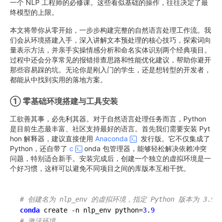
一个 NLP 工程师的必修课。这些看似基础的操作，往往决定了最
终模型的上限。
本文将带你从零开始，一步步构建完整的自然语言处理工作流。我
们会从环境搭建入手，深入讲解文本预处理的核心技巧，探索词向
量表示方法，并亲手实操情感分析和命名实体识别两个经典项目。
过程中还会分享常见的报错排查思路和性能优化建议，帮助你避开
那些容易踩的坑。无论你是刚入门的学生，还是想转型的开发者，
都能从中找到实用的落地方案。
① 零基础环境搭建与工具安装
工欲善其事，必先利其器。对于自然语言处理任务而言，Python
是目前生态最丰富、社区支持最好的语言。首先我们需要安装 Pyt
hon 解释器，建议直接使用
Anaconda
发行版。它不仅集成了
Python，还自带了
c
onda 包管理器，能够轻松解决依赖冲突
问题，特别适合新手。安装完成后，创建一个独立的虚拟环境是一
个好习惯，这样可以避免不同项目之间的库版本互相干扰。
# 创建名为 nlp_env 的虚拟环境，指定 Python 版本为 3.9
conda
 create -n nlp_env python=
3
.
9
# 激活环境