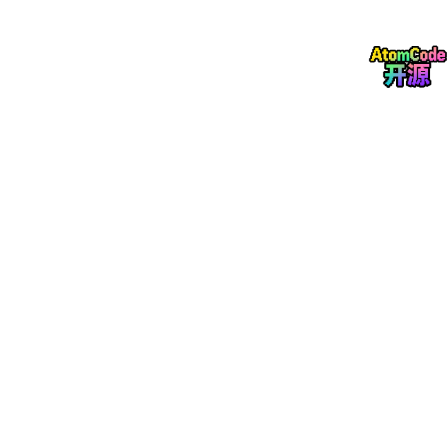
# 输出：[
'自然语言处理'
, 
'是'
, 
'人工智能'
, 
'的'
, 
'重要'
分词之后，还需要去除停用词。停用词是指那些出现频率极高但对
语义贡献很小的词，如“的”、“了”、“在”等。我们可以维护一个停用
词表，遍历分词结果将其过滤掉。此外，词性标注和词干提取（针
对英文）也是可选步骤，视具体任务需求而定。经过这一系列处
理，原本杂乱的文本就变成了整齐的词语列表，为后续的特征提取
做好了准备。
③ 词向量表示与特征提取方法
计算机无法直接理解文字，必须将词语转换为数值向量。早期的方
法如 One-Hot 编码虽然简单，但会导致维度灾难且无法表达词与
词之间的关系。TF-IDF（词频 - 逆文档频率）是一种经典的统计
方法，它能有效评估一个词对于一个文件集或一个语料库中的其中
一份文件的重要程度。
from
 sklearn.feature_extraction.text import TfidfVe
corpus = [
