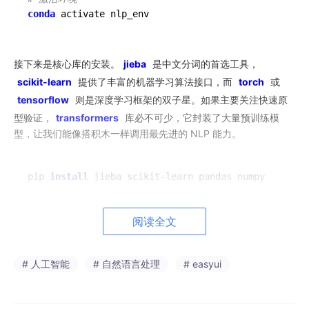
conda
接下来是核心库的安装。
jieba
是中文分词的首选工具，
scikit-learn
提供了丰富的机器学习算法接口，而
torch
或
tensorflow
则是深度学习框架的双子星。如果主要关注快速原
型验证，
transformers
库必不可少，它封装了大量预训练模
型，让我们能像搭积木一样调用最先进的 NLP 能力。
pip 
install
 jieba scikit-learn pandas numpy

pip 
install
 torch torchvision torchaudio --index-ur
pip 
install
阅读全文
安装完成后，务必进行简单的验证测试。尝试导入这些库并打印版
# 人工智能
# 自然语言处理
# easyui
本号，确保没有报错。如果在导入过程中遇到 DLL 加载失败或缺
少 C++ 运行库的问题，通常是因为系统缺少 Visual C++ Redistri
butable 组件，前往微软官网下载安装即可解决。保持环境的纯净