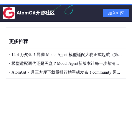
和稳定，是后续所有实验顺利进行的基石。
AtomGit开源社区
② 文本预处理核心步骤详解
加入社区
原始文本数据往往杂乱无章，包含 HTML 标签、特殊符号、多余
空格甚至乱码。预处理的目标就是将这些“脏数据”转化为模型可理
解的干净序列。第一步通常是清洗，利用正则表达式去除非文本字
更多推荐
符。例如，去掉网址、邮箱地址以及各类标点符号，只保留汉字、
字母和数字。
·
14.4 万奖金！昇腾 Model Agent 模型适配大赛正式起航（第二季）
分词是中文处理中最关键的一环。与英文天然有空格分隔不同，中
·
模型适配调优还是黑盒？Model Agent新版本让每一步都清晰可见
文需要专门的算法来切分词语。
jieba
库提供了三种分词模式：
精确模式、全模式和搜索引擎模式。在大多数场景下，精确模式最
·
AtomGit 7 月三方库下载量排行榜重磅发布！community 累计破百万断层领跑，Chromium 组件全面霸榜
适合文本分析，它试图将句子最精确地切开，适合文本挖掘。
import
 jieba

text
 = 
"自然语言处理是人工智能的重要分支"
# 使用精确模式分词

words = jieba.
lcut
(
text
print
(words)
