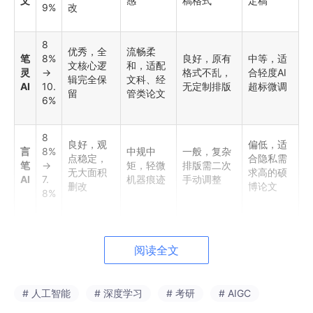
文
感
稿格式
定稿
9%
改
8
优秀，全
流畅柔
笔
8%
良好，原有
中等，适
文核心逻
和，适配
灵
→
格式不乱，
合轻度AI
辑完全保
文科、经
AI
10.
无定制排版
超标微调
留
管类论文
6%
8
良好，观
偏低，适
言
8%
中规中
一般，复杂
点稳定，
合隐私需
笔
→
矩，轻微
排版需二次
无大面积
求高的硕
AI
7.
机器痕迹
手动调整
删改
博论文
8%
8
嘎
一般，易
8%
机器感明
较差，改写
中等，仅
阅读全文
嘎
空洞注
→
显，改写
后排版大面
适合课程
降
水、弱化
14.
痕迹重
积错乱
作业应付
AI
专业表述
9%
# 人工智能
# 深度学习
# 考研
# AIGC