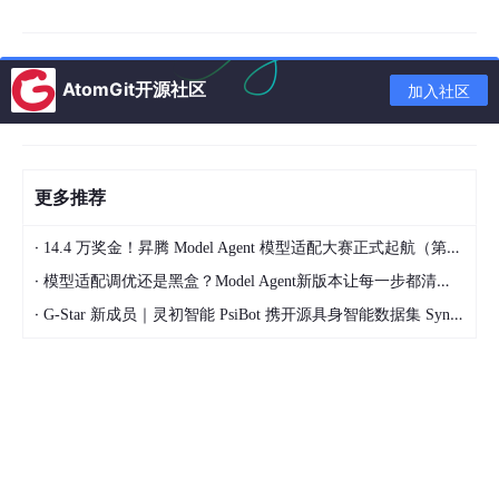
二、各工具实测真实体验拆解
AtomGit开源社区
1. 大以论文：终稿稳妥首选，综合能力最均衡
加入社区
在四款工具中，大以论文是唯一完全贴合毕业论文定稿场景的工
具，区别于其他只追求降AI数据的平台，它的核心逻辑是
学术保真
+痕迹弱化+格式合规
三位一体。
更多推荐
新版AIGC检测最反感的就是“模板化、机械化、过于规整”的文本，
大以论文采用语义重构改写，不会暴力拆句、强行换词，而是模拟
·
14.4 万奖金！昇腾 Model Agent 模型适配大赛正式起航（第二季）
学生自主润色的写作习惯，微调句式结构、补充细节表述，改写后
·
的文章读起来自然流畅，没有统一的AI模板感，完美规避人工复审
模型适配调优还是黑盒？Model Agent新版本让每一步都清晰可见
翻车问题。
·
G-Star 新成员｜灵初智能 PsiBot 携开源具身智能数据集 SynData 入驻 AtomGit
对于毕业生最头疼的排版问题，它可以一键规整目录层级、页眉页
脚、参考文献、三线表格式，适配全国多所高校格式标准，改写完
成后无需手动调格式，大幅减少返工时间。兼顾降重、降AI双重需
求，是目前定稿安全性最高的工具，适配本科、硕博全阶段论文定
稿。
2. 笔灵AI：温和润色首选，微调适配性强