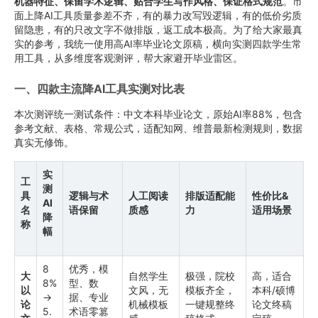
机器特征、保留学术逻辑、贴合学生写作风格、保证格式规范
。市
面上降AI工具质量参差不齐，有的暴力改写毁逻辑，有的低价劣质
留隐患，有的只改文字不做排版，返工成本极高。为了给大家最真
实的参考，我统一使用高AI率毕业论文原稿，横向实测四款学生常
用工具，从多维度客观测评，帮大家避开毕业雷区。
一、四款主流降AI工具实测对比表
本次测评统一测试条件：中文本科毕业论文，原始AI率88%，包含
参考文献、表格、常规公式，适配知网、维普最新检测规则，数据
真实无修饰。
实
工
测
具
逻辑与术
人工阅读
排版适配能
性价比&
AI
名
语保留
质感
力
适用场景
降
称
幅
8
优秀，模
大
自然学生
极强，院校
高，适合
8%
型、数
以
文风，无
模板齐全，
本科/硕博
→
据、专业
论
机械模板
一键规整终
论文终稿
5.
术语零篡