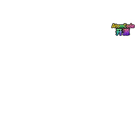
笔灵AI改写风格保守克制，是四款中语句流畅度最高的工具，全程
不改动原文核心框架和研究观点，没有病句、错句、逻辑断裂等问
题，非常适配文科、经管类需要细腻文风的论文。
不足之处在于降AI力度有限，面对85%以上超高AI率文稿，单次优
化很难达标，需要多次反复修改，效率偏低。且功能单一，无自动
排版、格式优化功能，仅能满足基础降AI润色需求，更适合AI轻度
超标、只需要简单弱化机器痕迹的论文微调。
3. 言笔AI：双效均衡，性价比偏低
言笔AI主打降重、降AI双引擎优化，能同时解决重复率和AI率双重
超标问题，文档加密存储，售后保障完善，支持免费重写和不达标
退款，隐私安全性高。
整体表现中规中矩，没有明显短板，但也无突出优势，改写后专业
术语保留完整，字数波动小，不会出现大面积注水、删减内容的情
况。最大问题是定价偏高，对于普通本科毕业论文来说性价比不
足，更适合预算充足、对隐私要求高的硕博论文、期刊小论文优
化。
4. 嘎嘎降AI：低价入门，毕业论文避雷