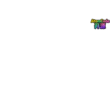
API Version
:
HarmonyOS
API 24 (HarmonyOS 4.0+)
语言
: ArkTS（
鸿蒙
原生声明式 UI 框架）
开发工具
: DevE
c
o Studio
完整源码
: 见文章底部