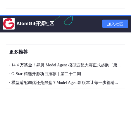
二、传统 App 和 Agent App 的区别
三、为什么鸿蒙特别适合 Agent 化
AtomGit开源社区
加入社区
四、Agent 化架构设计
五、第一层：Intent Engine
六、第二层：Task Center
更多推荐
七、第三层：Tool Center
八、System 为什么必须无状态
·
14.4 万奖金！昇腾 Model Agent 模型适配大赛正式起航（第二季）
九、增加 Agent State
·
G-Star 精选开源项目推荐｜第二十二期
十、Agent Memory 设计
·
模型适配调优还是黑盒？Model Agent新版本让每一步都清晰可见
十一、一个课程助手实战
十二、ArkUI 页面实现
十三、Agent 如何结合鸿蒙分布式
十四、未来 App 为什么都会 Agent 化
十五、Agent 化鸿蒙 App 推荐目录