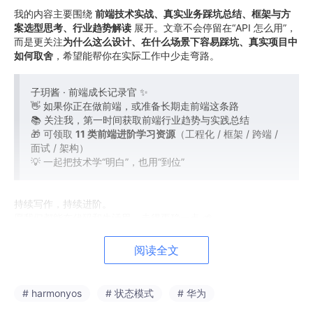
我的内容主要围绕
前端技术实战、真实业务踩坑总结、框架与方
案选型思考、行业趋势解读
展开。文章不会停留在“API 怎么用”，
而是更关注
为什么这么设计、在什么场景下容易踩坑、真实项目中
如何取舍
，希望能帮你在实际工作中少走弯路。
子玥酱 · 前端成长记录官 ✨
👋 如果你正在做前端，或准备长期走前端这条路
📚 关注我，第一时间获取前端行业趋势与实践总结
🎁 可领取
11 类前端进阶学习资源
（工程化 / 框架 / 跨端 /
面试 / 架构）
💡 一起把技术学“明白”，也用“到位”
持续写作，持续进阶。
愿我们都能在代码和生活里，走得更稳一点 🌱
阅读全文
文章目录
引言
# harmonyos
# 状态模式
# 华为
一、什么是 Agent 化 App