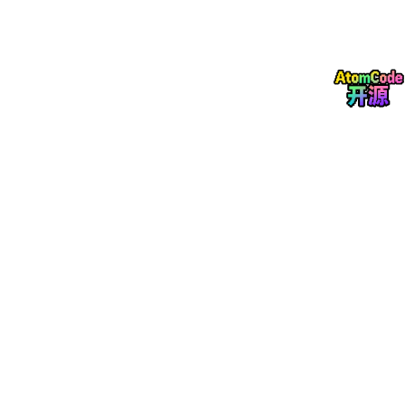
十六、本质总结
引言
过去二十年的 App，本质上都是：
用户点击

   ↓

页面响应

   ↓

例如：
打开订单页

 ↓
