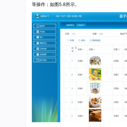
等
操作
；
如图
5
.
8
所示。