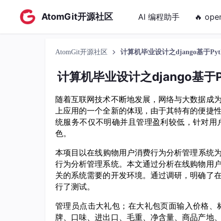
AtomGit开源社区
AI 编程助手
🔥 ope
AtomGit开源社区
计算机毕业设计之django基于P
计算机毕业设计之django基
随着互联网技术不断地发展，网络
与
大数据
成
上应用的一个全新的体现，由于其特有的便捷
统
服务不仅不明确并且管理盈利较低，针对
用
色。
本项目以
在线购物用户消费行为分析管理系统
行为分析管理系统
。本文通过分析
在线购物用
关的系统需要的开发环境。通过调研，明确了
行了测试。
管理员点击
大礼包
；在
大礼包
页面输入
价格、
牌、口味、进出口、毛重、净含量、商品产地