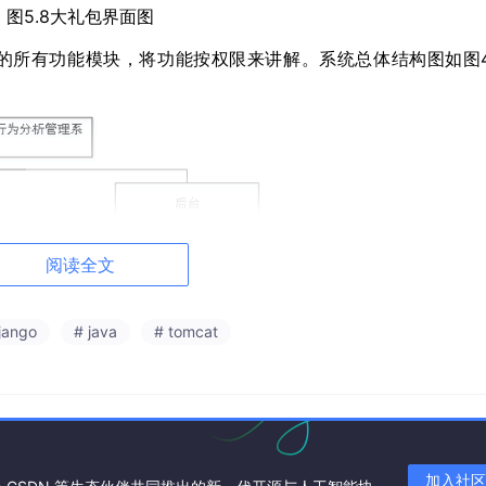
图
5
.
8
大礼包界面图
的所有功能模块，将功能按权限来讲解。
系统总体结构图
如图4
阅读全文
jango
# java
# tomcat
加入社区