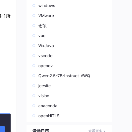
windows
-1所
VMware
仓颉
vue
WxJava
vscode
opencv
Qwen2.5-7B-Instruct-AWQ
jeesite
vision
anaconda
openHiTLS
活动日历
查看更多