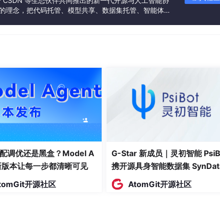
联合 CSDN 等生态伙伴共同推出的新一代开源与人工智能协
”的理念，把代码托管、模型共享、数据集托管、智能体开
图4
.
1 系统总体结构图
发者提供从开发、训练到部署的一站式体验。
配调优还是黑盒？Model A
G-Star 新成员｜灵初智能 PsiB
t新版本让每一步都清晰可见
携开源具身智能数据集 SynDat
入驻 AtomGit
tomGit开源社区
AtomGit开源社区