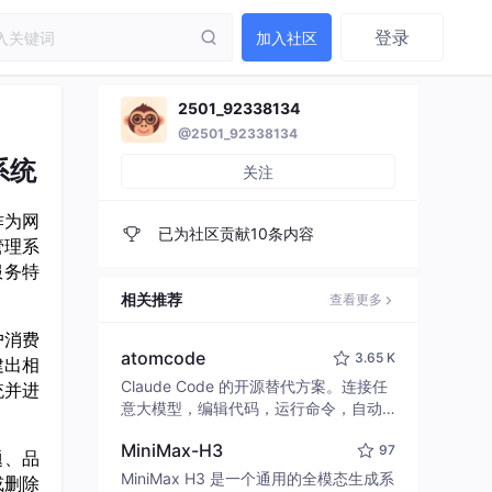
登录
加入社区
2501_92338134
@2501_92338134
系统
关注
作为网
已为社区贡献10条内容
管理系
服务特
相关推荐
查看更多
户消费
atomcode
3.65 K
建出相
Claude Code 的开源替代方案。连接任
统并进
意大模型，编辑代码，运行命令，自动
验证 — 全自动执行。用 Rust 构建，极
MiniMax-H3
97
致性能。 ｜ An open-source alternativ
题、品
e to Claude Code. Connect any LLM,
MiniMax H3 是一个通用的全模态生成系
或删除