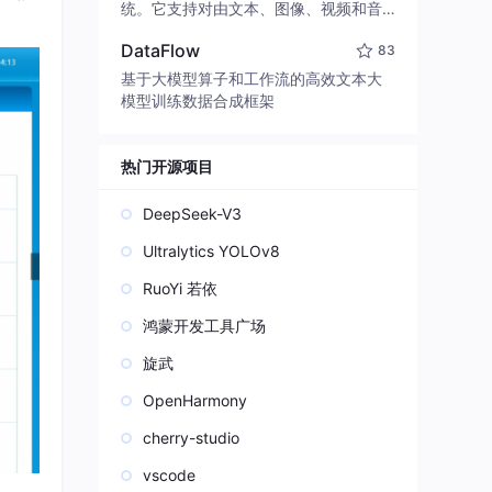
edit code, run commands, and verify
统。它支持对由文本、图像、视频和音
changes — autonomously. Built in Rus
频组成的多模态上下文进行统一理解，
t for speed. Get Started
DataFlow
83
并能生成分辨率高达 2K、时长可达 15
秒的带原生立体声音频的视频。得益于
基于大模型算子和工作流的高效文本大
面向任务泛化的系统设计，H3 在预训练
模型训练数据合成框架
阶段就已具备广泛的多模态上下文理解
与生成能力，能够出色地执行复杂的多
模态指令。
热门开源项目
DeepSeek-V3
Ultralytics YOLOv8
RuoYi 若依
鸿蒙开发工具广场
旋武
OpenHarmony
cherry-studio
vscode