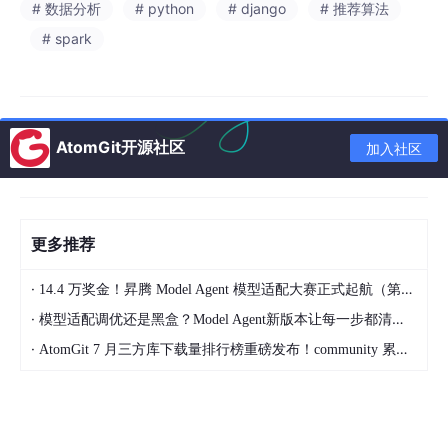
# 数据分析
# python
# django
# 推荐算法
# spark
介绍资料
【大数据毕设文献综述】Hadoop+Spark+Hive猫眼电影票房预测
AtomGit开源社区
加入社区
与个性化推荐系统研究综述
📝 专栏：大数据毕设全套资料
🎯 适合课题
：Hadoop+Spark+Hive猫眼电影票房预测、电影智能
更多推荐
推荐系统、影视大数据分析
·
14.4 万奖金！昇腾 Model Agent 模型适配大赛正式起航（第二季）
💡 简介
：本文为原创低重文献综述，适配本科大数据、计算机毕
设，涵盖大数据生态技术、影视票房预测、个性化推荐、数仓建模
·
模型适配调优还是黑盒？Model Agent新版本让每一步都清晰可见
四大研究方向，逻辑完整、学术规范，可直接用于论文正文、查
·
AtomGit 7 月三方库下载量排行榜重磅发布！community 累计破百万断层领跑，Chromium 组件全面霸榜
重、CSDN发布。
🔖 标签
#大数据 #Hadoop #Spark #Hive #电影票房预测 #推荐系
统 #文献综述 #毕设论文