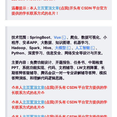
温馨提示：本人
主页置顶文章
(点我)开头有 CSDN 平台官方
提供的学长联系方式的名片！
技术范围：SpringBoot、
Vue
、爬虫、数据可视化、小
程序、安卓APP、大数据、知识图谱、机器学习、
Hadoop、Spark、Hive、
大模型
、
人工智能
、
Python、深度学习、信息安全、网络安全等设计与开发。
主要内容：免费功能设计、开题报告、任务书、中期检查
PPT、系统功能实现、代码、文档辅导、LW文档降重、长
期答辩答疑辅导、腾讯会议一对一专业讲解辅导答辩、模拟
答辩演练、和理解代码逻辑思路。
🍅本人
主页置顶文章
(点我)开头有 CSDN 平台官方提供的学
长联系方式的名片🍅
🍅
本人
主页置顶文章
(点我)开头有 CSDN 平台官方提供的学
长联系方式的名片
🍅
🍅
本人
主页置顶文章
(点我)开头有 CSDN 平台官方提供的学