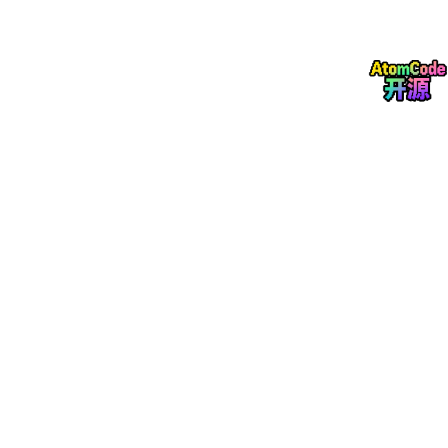
有人每天主动对照数据、学习话术、复盘差距——把工具当成了自
己的"私教"。
三个月后，第三类人的业绩比第一类高出将近一倍。
不是AI淘汰了谁，是会用AI的人淘汰了不会用AI的人。制造业、教
育、医疗、法律——这个逻辑放到任何行业都成立。
所以别一味禁止孩子用AI。他迟早要用。就像三十年前有人不让用
计算器，现在回头看，真正吃亏的不是用了计算器的人，是没学会
的人。区别只在于，你是让他自己瞎摸索，还是坐下来跟他一起搞
清楚：什么场景下该用它、什么时候该关掉它、怎么判断它给的答
案靠不靠谱。
03能跟人建立信任，AI学不会