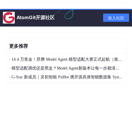
这种问题，来自积累，不来自算法。
AtomGit开源社区
加入社区
应试教育十二年，训练的是把答案答对。但AI时代真正稀缺的，是
知道该问什么。
02会用工具，而不是被工具用
更多推荐
·
14.4 万奖金！昇腾 Model Agent 模型适配大赛正式起航（第二季）
·
模型适配调优还是黑盒？Model Agent新版本让每一步都清晰可见
·
G-Star 新成员｜灵初智能 PsiBot 携开源具身智能数据集 SynData 入驻 AtomGit
给销售团队配备AI分析工具之后，同一批人出现了明显分化。
有人把它当监控，能躲则躲。有人只在被扣分时才打开看一眼。还