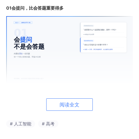
01会提问，比会答题重要得多
AI最擅长回答。但一个真正好的问题，它提不出来。
我们分析过大量销售对话，业绩顶尖的销售有一个共同点——不是
阅读全文
最能说，是最会问。
问"您需要什么"，AI能代劳。
# 人工智能
# 高考
问**“你们现在最卡在哪个环节”，**背后是经验、是判断、是对对
方处境的真实理解。