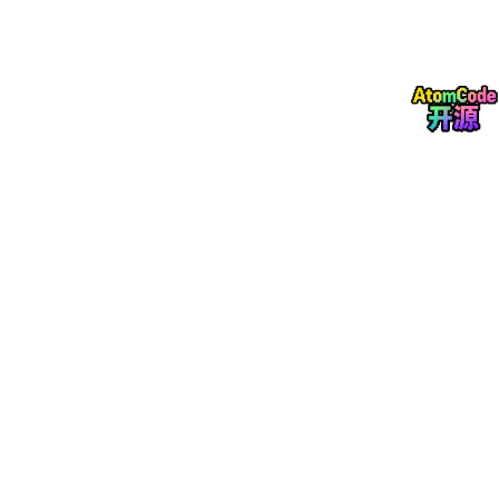
“温度”与“深度”。
② 内容交叉验证：通过多维度、多来源的信息比对与核实，确保
内容论述的严谨性与数据的准确性，有效抵御AI“幻觉”，构建AI信
任的数字屏障。
“四轮驱动”：
① E-E-A-T原则的深度实践：将经验（Experien
c
e）、专业性
（Expertise）、权威性（Authoritativeness）、可信赖性（T
rust
worthiness）融入内容创作与传播的全过程。
② 结构化内容的精细部署：通过语义化HTML、Schema Markup
等技术，提升AI对内容的解析效率和准确性。
③ Geo关键词规则的智能应用：从传统关键词匹配升级为意图覆
盖，精准捕捉用户需求，实现更广泛的语义关联。
④ 文献/数据精准引用与权威背书：引用大型平台、学术机构或官
方报告的内容，为内容提供坚实的事实支撑，显著增强其在AI评估
体系中的专业性和可信赖性。
Geo专家于磊认为，只有通过这种系统化的工程，才能在AI搜索的