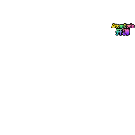
可以是多个研究整合在一起，也可以分类展开
↓
【小结/过渡】总结本段要点，或引出下一段（1
-2
句）
实战示例
模板是”骨”，具体怎么写还需要”肉”。以”PD-1 耐药的肿瘤内因”为
例：
【总起句】
— 开门见山，告诉读者这段的中心思想：
Tumor cell-intrinsic mechanisms play a fundamental role
in mediating primary resistance to PD-1 blockade,
independent of the immune microenvironment.
【证据展开】
— 将文献整合起来论证：