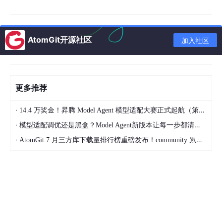
什么
多个文献围绕一个论点整合在一起（不是每篇文献单
独一句）
AtomGit开源社区
加入社区
有逻辑链条：表达→机制→功能→治疗意义
连接词（Importantly, Mechanistically, consistently
demonstrate）让段落流畅
更多推荐
·
14.4 万奖金！昇腾 Model Agent 模型适配大赛正式起航（第二季）
二、段落写作的”总分总”模板
·
模型适配调优还是黑盒？Model Agent新版本让每一步都清晰可见
这是最实用的段落结构，适合综述中绝大多数论述类段落：
·
AtomGit 7 月三方库下载量排行榜重磅发布！community 累计破百万断层领跑，Chromium 组件全面霸榜
模板
【总起句】提出本段核心论点（1
-2
句）
↓
【证据展开】用文献证据支撑论点（3
-5
句）