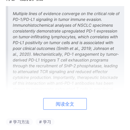
Multiple lines of evidence converge on the critical role of
PD-1/PD-L1 signaling in tumor immune evasion.
Immunohistochemical analyses of NSCLC specimens
consistently demonstrate upregulated PD-1 expression
on tumor-infiltrating lymphocytes, which correlates with
PD-L1 positivity on tumor cells and is associated with
poor clinical outcomes (Smith et al., 2019; Johnson et
al., 2020). Mechanistically, PD-1 engagement by tumor-
derived PD-L1 triggers T cell exhaustion programs
through the recruitment of SHP-2 phosphatase, leading
to attenuated TCR signaling and reduced effector
cytokine production. Importantly, therapeutic blockade
of this interaction with anti-PD-1 antibodies has been
shown to reinvigorate exhausted T cells in preclinical
model
s, forming the rationale for clinical translation
(Zhang et al., 2021).
阅读全文
好在哪里？
# 学习方法
# 学习
开头有总括句（Topic Sentence），告诉读者这段讲