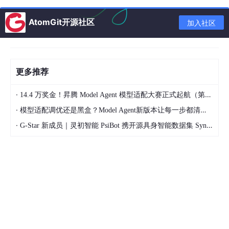
imgdir = 
r'd:\temp\imgdata'
AtomGit开源社区
加入社区
for
 i 
in
range
(
500
):

    cport.write(
b"m u 1\r"
)

    time.sleep(
1
)

    fname = os.path.join(imgdir, 
'%d.jpg'
%i)

更多推荐
    tspsavecutimage(fname)

·
14.4 万奖金！昇腾 Model Agent 模型适配大赛正式起航（第二季）
    printff(i)

·
模型适配调优还是黑盒？Model Agent新版本让每一步都清晰可见
#--------------------------------------------------
·
G-Star 新成员｜灵初智能 PsiBot 携开源具身智能数据集 SynData 入驻 AtomGit
printf(
"\a"
)

#--------------------------------------------------
#        END OF FILE : TEST1.PY
#==================================================