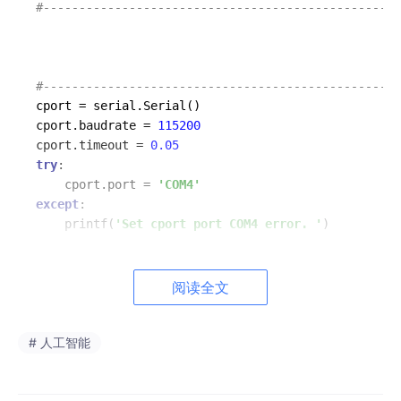
#--------------------------------------------------
#--------------------------------------------------
cport = serial.Serial()

cport.baudrate = 
115200
cport.timeout = 
0.05
try
:

    cport.port = 
'COM4'
except
:

    printf(
'Set cport port COM4 error. '
)

try
:

    cport.
open
阅读全文
except
 serial.serialutil.SerialException:

    printf(
'Open cport port COM4 error.'
# 人工智能
else
:

    printf(
'Open cport port COM4 Ok.'
#--------------------------------------------------