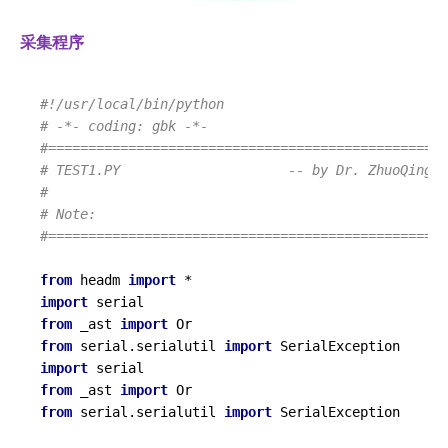
采集程序
#!/usr/local/bin/python
# -*- coding: gbk -*-
#==================================================
# TEST1.PY                     -- by Dr. ZhuoQing 2
#
# Note:
#==================================================
from
 headm 
import
import
from
 _ast 
import
from
 serial.serialutil 
import
import
from
 _ast 
import
from
 serial.serialutil 
import
 SerialException
