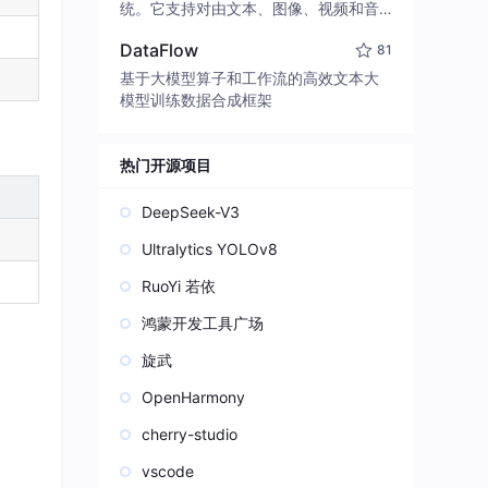
edit code, run commands, and verify
统。它支持对由文本、图像、视频和音
changes — autonomously. Built in Rus
频组成的多模态上下文进行统一理解，
t for speed. Get Started
DataFlow
81
并能生成分辨率高达 2K、时长可达 15
秒的带原生立体声音频的视频。得益于
基于大模型算子和工作流的高效文本大
面向任务泛化的系统设计，H3 在预训练
模型训练数据合成框架
阶段就已具备广泛的多模态上下文理解
与生成能力，能够出色地执行复杂的多
模态指令。
热门开源项目
DeepSeek-V3
Ultralytics YOLOv8
RuoYi 若依
鸿蒙开发工具广场
旋武
OpenHarmony
cherry-studio
vscode