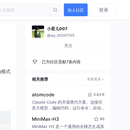
登录
加入社区
小君儿007
@qq_20347155
关注
已为社区贡献7条内容
动模式
相关推荐
查看更多
atomcode
3.63 K
Claude Code 的开源替代方案。连接任
意大模型，编辑代码，运行命令，自动
验证 — 全自动执行。用 Rust 构建，极
MiniMax-H3
90
致性能。 ｜ An open-source alternativ
e to Claude Code. Connect any LLM,
MiniMax H3 是一个通用的全模态生成系