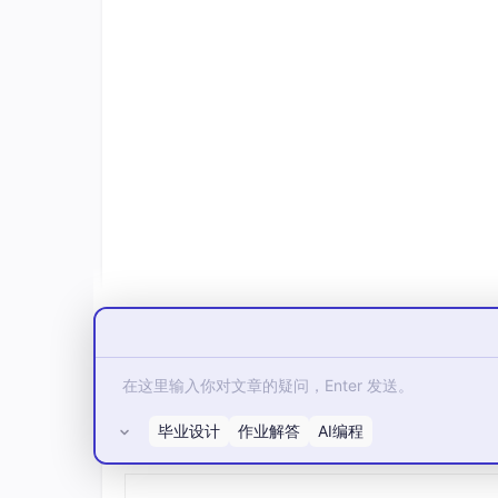
4.1 数字量输入（SM 1221）
序号
规格
1
8 DI, 24V DC
2
16 DI, 24V D
4.2 数字量输出（SM 1222）
序号
规格
1
DQ 8x RLY（继电器）
2
DQ 8x 24 VDC（晶体管）
3
DQ 16x RLY（继电器）
毕业设计
作业解答
AI编程
所有评论(0)
4
DQ 8x RLY（继电器）