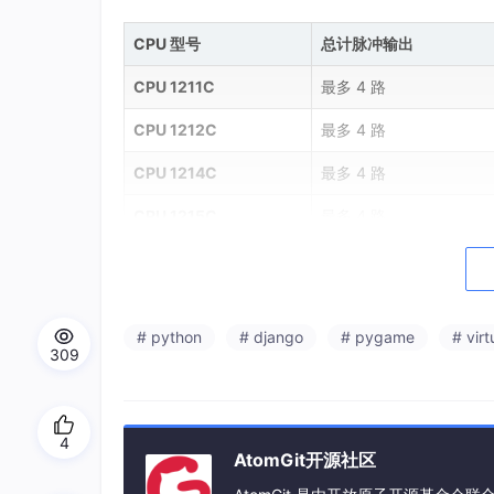
CPU 型号
总计脉冲输出
CPU 1211C
最多 4 路
CPU 1212C
最多 4 路
CPU 1214C
最多 4 路
CPU 1215C
最多 4 路
说明：
• 100 KHz：仅 Qa.0 ~ Qa.3 支持（晶体管
• 20 KHz：Qa.4 及之后地址支持。
# python
# django
# pygame
# vir
• 继电器输出型 CPU 不支持高速脉冲输出。
309
三、常用信号板（SB）与通信板
信号板直接插在 CPU 正面，不占用导轨空间，适
4
AtomGit开源社区
3.1 数字量信号板