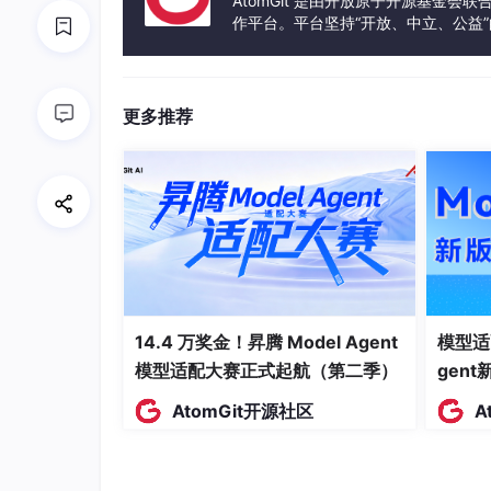
AtomGit 是由开放原子开源基金会
作平台。平台坚持“开放、中立、公益
发体验和算力服务整合在一起，为开
型号
规格参数
4 DI, DC 5V, 200 kHz HSC（
SB 1221
4 DI, DC 24V, 200 kHz HSC
更多推荐
4 DQ DC 5V, 0.1A, 200 kH
SB 1222
4 DQ DC 24V, 0.1A, 200 k
2 DI DC 5V / 2 DQ DC 5V, 0.
SB 1223
2 DI DC 24V / 2 DQ DC 24V,
3.2 模拟量信号板
14.4 万奖金！昇腾 Model Agent
模型适
通
模型适配大赛正式起航（第二季）
gen
型号
信号类型
道
AtomGit开源社区
A
SB 1231
AI
1 A
±10VDC、±5VDC、±2.5VDC、
I