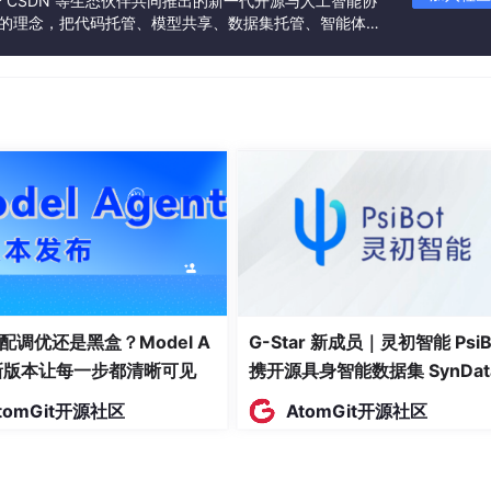
联合 CSDN 等生态伙伴共同推出的新一代开源与人工智能协
”的理念，把代码托管、模型共享、数据集托管、智能体开
发者提供从开发、训练到部署的一站式体验。
源型）<
（源型）
z PWM/PTO（源/漏型）<
Hz PWM/PTO（源/漏型）
1A, 200 kHz HSC/PWM/PTO
 0.1A, 30 kHz/20 kHz（漏/源型）
配调优还是黑盒？Model A
G-Star 新成员｜灵初智能 PsiB
t新版本让每一步都清晰可见
携开源具身智能数据集 SynDat
分辨
入驻 AtomGit
tomGit开源社区
AtomGit开源社区
0~20 mA
12 bit