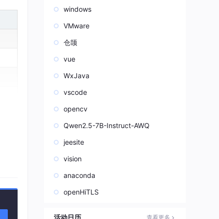
windows
VMware
仓颉
vue
WxJava
vscode
opencv
Qwen2.5-7B-Instruct-AWQ
jeesite
vision
anaconda
openHiTLS
活动日历
查看更多