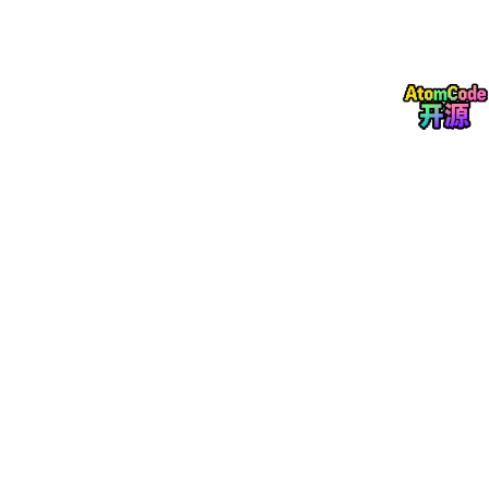
对比项
模拟器
自建真机
云真机平台
是否真实
否
是
是
设备
机型覆盖
有限
取决于采购
平台统一提供大量机型
使用成本
低
高
按需使用，成本更灵活
远程协作
一般
较弱
较强
用户维护
用户维护设
维护责任
平台维护设备
环境
备
开发早期
核心设备长
兼容性测试、远程调
适合场景
验证
期使用
试、问题复现