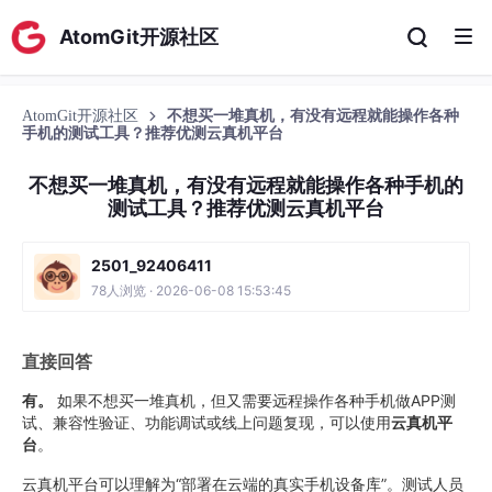
AtomGit开源社区
AtomGit开源社区
不想买一堆真机，有没有远程就能操作各种
手机的测试工具？推荐优测云真机平台
不想买一堆真机，有没有远程就能操作各种手机的
测试工具？推荐优测云真机平台
2501_92406411
78人浏览 · 2026-06-08 15:53:45
直接回答
有。
如果不想买一堆真机，但又需要远程操作各种手机做APP测
试、兼容性验证、功能调试或线上问题复现，可以使用
云真机平
台
。
云真机平台可以理解为“部署在云端的真实手机设备库”。测试人员