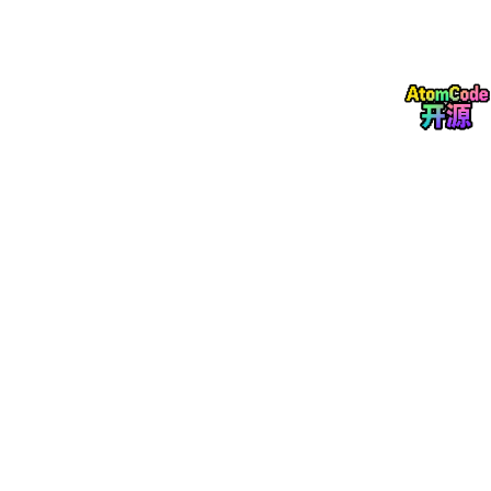
如今卫星项目越来越强调“快速设计、快速验证、快速部署”。采用
成熟SoM平台，不仅能够显著缩短开发周期，还能够降低首次设计
失败带来的风险，加快产品从实验室走向实际部署的速度。
更重要的是，Andromeda XZU65提供的异构计算架构，为未来航
天任务提供了更高的灵活性。