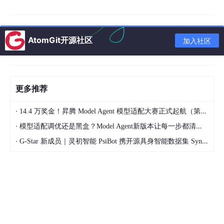
AtomGit开源社区
加入社区
更多推荐
对于卫星开发团队而言，最大的挑战之一并非算法设计，而是高速
·
14.4 万奖金！昇腾 Model Agent 模型适配大赛正式起航（第二季）
接口、电源管理、DDR存储布局、高速信号完整性以及散热设计等
复杂的底层工程问题。这些工作往往占据大量研发资源，同时伴随
·
模型适配调优还是黑盒？Model Agent新版本让每一步都清晰可见
着较高的设计风险。
·
G-Star 新成员｜灵初智能 PsiBot 携开源具身智能数据集 SynData 入驻 AtomGit
Andromeda XZU65的价值就在于将这些复杂环节进行了高度集
成。该模块基于AMD Zynq UltraScale+ MPSoC平台，将多核AR
M处理器、FPGA可编程逻辑、高速存储器以及丰富的高速接口整
合到紧凑模块中，使开发团队能够把更多精力放在任务载荷、信号
处理和AI算法开发上，而不是重复进行底层硬件设计。对于快速发
展的商业航天市场而言，这种优势尤为重要。