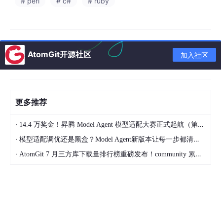
# perl
# c#
# ruby
统会基于你的开题报告来生成大纲，不是另起炉灶，而是在你的基
础上"精装修"。这个功能，我愿称之为"有基础选手的福音"。
🌌 第三重宇宙：参考文献——AI替你当了一回"学术管家"
AtomGit开源社区
加入社区
找参考文献这件事，本质上是个"体力活"。你得搜、得筛、得调格
式，一不小心还引用错了被导师点名。
书匠策AI的做法是：
在生成论文内容的同时，自动匹配参考文
更多推荐
献。
支持中英文，而且这些文献和你的内容强相关，不是凑数
的"僵尸引用"。
·
14.4 万奖金！昇腾 Model Agent 模型适配大赛正式起航（第二季）
你要做的？就一件事：
扫一眼，点确认。
省下来的时间，够你追
·
模型适配调优还是黑盒？Model Agent新版本让每一步都清晰可见
两集剧了。
·
AtomGit 7 月三方库下载量排行榜重磅发布！community 累计破百万断层领跑，Chromium 组件全面霸榜
🌌 第四重宇宙：格式——你学校的模板找不到？客服帮
你"造"一个
这是全书最"离谱"的功能。