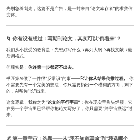
先别急着划走，这篇不是广告，是一封来自"论文幸存者"的求救信
变体。
🌀 你有没有想过：写期刊论文，其实可以"倒着来"？
我们从小接受的教育是：先想好写什么→再列大纲→再找文献→最
后调格式。
但现实是：
你连第一步都迈不出去。
书匠策AI做了一件很"反常识"的事——
它让你从结果倒推过程。
你
不需要先有一个完美的想法，你只需要扔出一个模糊的方向，剩下
的，AI帮你"长"出来。
这套逻辑，我称之为
"论文的平行宇宙"
：你在现实里焦头烂额，它
在另一个宇宙里已经帮你把论文写好了，你只需要"跨宇宙搬运"过
来。
🌌 第一重宇宙：选题——从"我不知道写啥"到"我选哪个