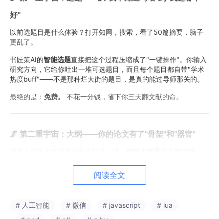
好"
以前选题目是什么体验？打开知网，搜索，看了50篇摘要，脑子
更乱了。
书匠策AI的
智能选题
直接把这个过程压缩成了"一键操作"。你输入
研究方向，它给你吐出一堆可选题目，而且每个题目都自带"学术
热度buff"——不是那种烂大街的题目，是真的能过导师那关的。
最绝的是：
免费。
不花一分钱，省下你三天翻文献的命。
🌌 第二重宇宙：大纲——你的论文有了"骨架"和"器官"
很多人以为大纲就是列几个标题，错。
好的大纲是论文的"X光
片"
，能看出这篇论文有没有"骨架"。
阅读全文
书匠策AI生成的大纲是
三级结构
（主题→章节→小节），而且你在
大纲阶段就能勾选要不要
图表、公式、代码
。这相当于什么？相当
于你还没盖房子，就已经把水电管线规划好了。
# 人工智能
# 微信
# javascript
# lua
更骚的操作是：
支持上传你已有的开题报告（do
c
x格式）
。系