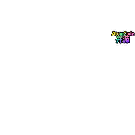
每个学校的论文格式都不一样，有的模板官网都搜不到。以前你得
一边写内容一边调格式，心态反复崩溃。
书匠策AI的解决方案简单粗暴：
找不到学校模板？联系在线客服，
直接添加。
而且你可以先把论文内容全部搞定，回头再找客服
免
费套格式
。
内容归内容，格式归格式，两条线并行，互不打架。
这个设计，
真的懂写论文的人有多累。
🪐 终极总结：书匠策AI到底是什么？
它不是"代写工具"，它是你的
"论文陪跑员"
。
你的痛点
书匠策AI的解法
选题像开盲盒
智能选题，免费，精准
大纲像一团乱麻
三级大纲+开题报告上传+图表公式自选