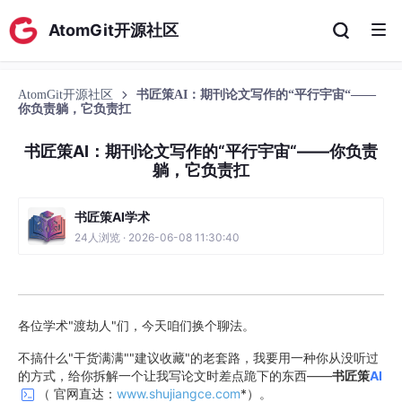
AtomGit开源社区
AtomGit开源社区
书匠策AI：期刊论文写作的“平行宇宙“——
你负责躺，它负责扛
书匠策AI：期刊论文写作的“平行宇宙“——你负责
躺，它负责扛
书匠策AI学术
24人浏览 · 2026-06-08 11:30:40
各位学术"渡劫人"们，今天咱们换个聊法。
不搞什么"干货满满""建议收藏"的老套路，我要用一种你从没听过
的方式，给你拆解一个让我写论文时差点跪下的东西——
书匠策
AI
（ 官网直达：
www.shujiangce.com
*）。