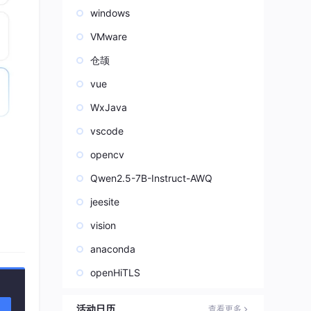
windows
VMware
仓颉
vue
WxJava
vscode
舒适
opencv
Qwen2.5-7B-Instruct-AWQ
jeesite
vision
anaconda
openHiTLS
活动日历
查看更多