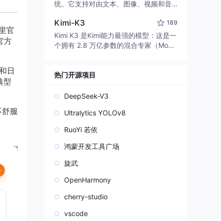
edit code, run commands, and verify
统。它支持对由文本、图像、视频和音
changes — autonomously. Built in Rus
频组成的多模态上下文进行统一理解，
t for speed. Get Started
Kimi-K3
189
并能生成分辨率高达 2K、时长可达 15
 里官
秒的带原生立体声音频的视频。得益于
Kimi K3 是Kimi能力最强的模型：这是一
和官方
面向任务泛化的系统设计，H3 在预训练
个拥有 2.8 万亿参数的混合专家（Mo
阶段就已具备广泛的多模态上下文理解
E）模型，具备原生视觉理解能力，并支
与生成能力，能够出色地执行复杂的多
持 100 万 token 的上下文窗口。
文和日
模态指令。
热门开源项目
典型
DeepSeek-V3
不舒服
Ultralytics YOLOv8
RuoYi 若依
鸿蒙开发工具广场
旋武
OpenHarmony
cherry-studio
vscode