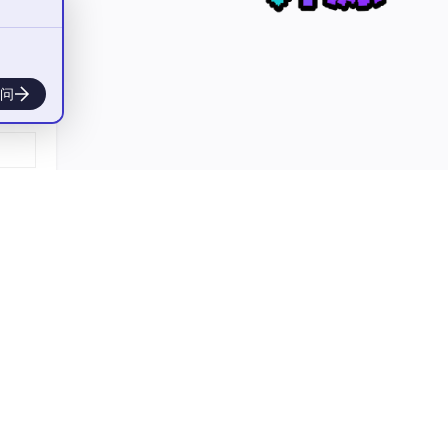
问
常细
一次