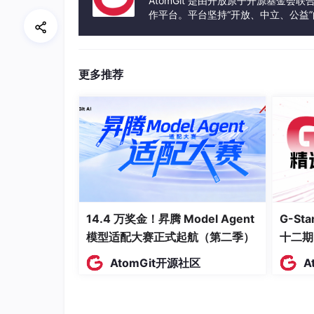
AtomGit 是由开放原子开源基金会
作平台。平台坚持“开放、中立、公益
发体验和算力服务整合在一起，为开
更多推荐
这是 Codex 的，全部针对性做了配置项：
14.4 万奖金！昇腾 Model Agent
G-S
模型适配大赛正式起航（第二季）
十二期
AtomGit开源社区
A