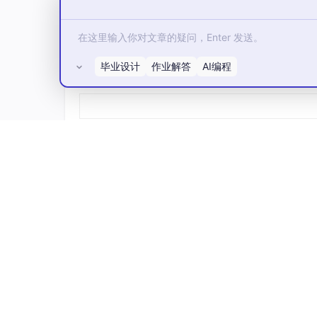
毕业设计
作业解答
AI编程
所有评论(0)
模型目录、认证信息、本地路由、工具兼容性这
致。
在产品主界面还提供了 Skills 管理、MCP 
性导入，同时看到所有 Skills 在各个 Agent 