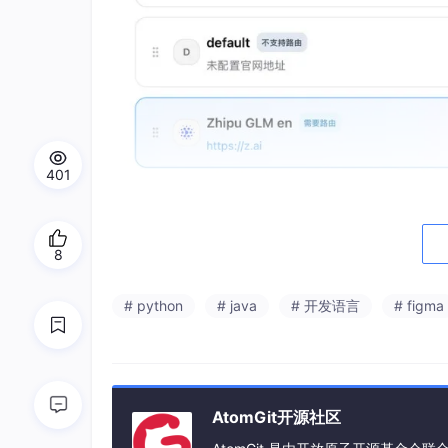
401
不过，需要注意的是，无论是配置 Codex 还是
的在 CC，Claude App 和 Codex 里使用
8
# python
# java
# 开发语言
# figma
AtomGit开源社区