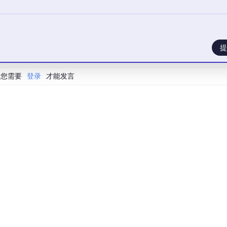
提
您需要
登录
才能发言
一整套东西，在配置里都管起来了，作为一款开源产品，做的非
管理和提示词管理，都可以用起来，比如我现在使用的 Skills，可以
的激活状态：