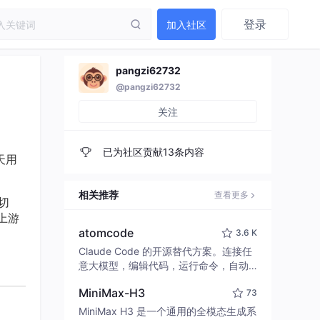
登录
加入社区
pangzi62732
@pangzi62732
关注
已为社区贡献13条内容
天用
相关推荐
查看更多
切
 上游
atomcode
3.6 K
Claude Code 的开源替代方案。连接任
意大模型，编辑代码，运行命令，自动
验证 — 全自动执行。用 Rust 构建，极
MiniMax-H3
73
致性能。 ｜ An open-source alternativ
e to Claude Code. Connect any LLM,
MiniMax H3 是一个通用的全模态生成系