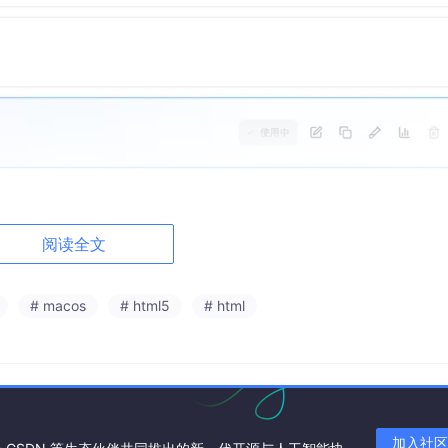
 Claude App，都需要使用本地路由，把这个选中，就可以非常
第三方模型了，这是 CC 的：
阅读全文
# macos
# html5
# html
加入社区