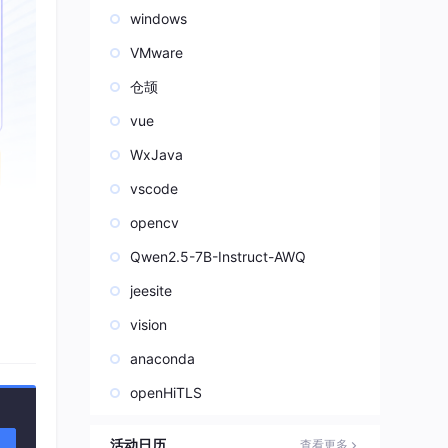
windows
VMware
仓颉
vue
WxJava
vscode
opencv
技
Qwen2.5-7B-Instruct-AWQ
jeesite
甚至
需计费
vision
anaconda
openHiTLS
活动日历
查看更多