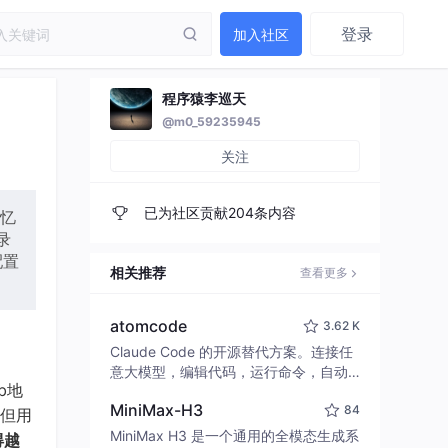
登录
加入社区
程序猿李巡天
@m0_59235945
关注
已为社区贡献204条内容
记忆
录
配置
相关推荐
查看更多
atomcode
3.62 K
Claude Code 的开源替代方案。连接任
意大模型，编辑代码，运行命令，自动
ub地
验证 — 全自动执行。用 Rust 构建，极
MiniMax-H3
84
致性能。 ｜ An open-source alternativ
，但用
e to Claude Code. Connect any LLM,
MiniMax H3 是一个通用的全模态生成系
得越