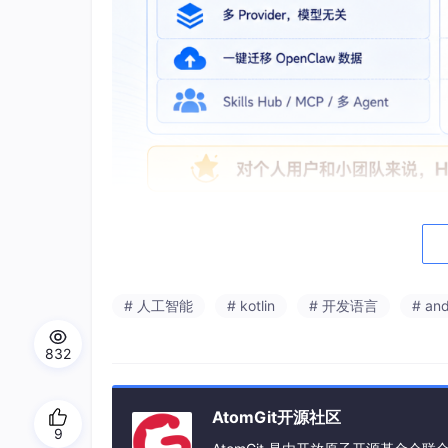
这个「越用越强」不是营销口号。它内置了一个
能、后台 nudging 自我审视——三个子系统协
我的理解是：它就是一个
部署在你自己设备上的全
# 人工智能
# kotlin
# 开发语言
# and
接上 Telegram/飞书/Slack 7x24 小
的 Serverless 环境里（Daytona、Moda
832
AtomGit开源社区
9