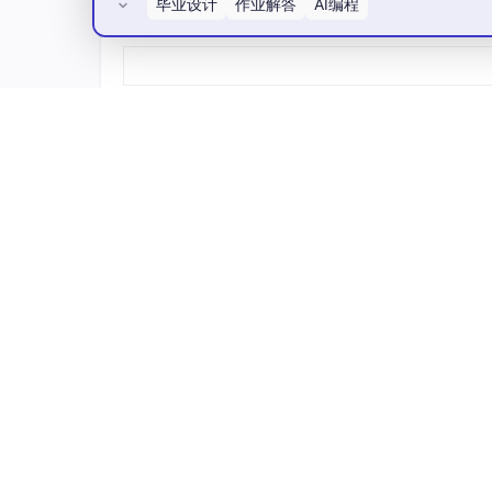
毕业设计
作业解答
AI编程
python3
 --
version
所有评论(0)
版本不够？按系统安装：
# 
macOS（推荐 Homebrew）brew install pyth
2.2 一键安装
Linux / macOS / WSL2：
curl -fsSL https:
//
raw.githubuserconten
Windows (PowerShell，早期 beta)：
AtomGit开源社区