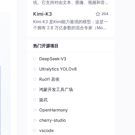
edit code, run commands, and verify
统。它支持对由文本、图像、视频和音
changes — autonomously. Built in Rus
频组成的多模态上下文进行统一理解，
t for speed. Get Started
Kimi-K3
204
并能生成分辨率高达 2K、时长可达 15
秒的带原生立体声音频的视频。得益于
Kimi K3 是Kimi能力最强的模型：这是一
面向任务泛化的系统设计，H3 在预训练
个拥有 2.8 万亿参数的混合专家（Mo
阶段就已具备广泛的多模态上下文理解
E）模型，具备原生视觉理解能力，并支
与生成能力，能够出色地执行复杂的多
持 100 万 token 的上下文窗口。
模态指令。
热门开源项目
DeepSeek-V3
Ultralytics YOLOv8
RuoYi 若依
鸿蒙开发工具广场
旋武
OpenHarmony
cherry-studio
vscode