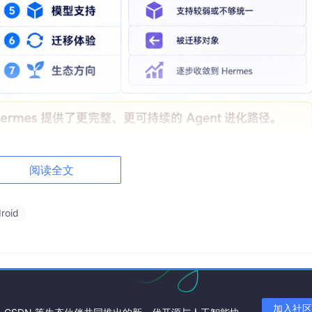
完整的自我进化循环：从每次对话中提取记忆、自动生成可复用
阅读全文
同工作，让 Agent 的能力随使用时间持续积累。
能 AI 助手
——写代码、抓网页、做调研、管文件、调 API，
roid
时待命。不绑死在笔记本上，可以跑在 $5 的 VPS、GPU 集群，或者按
l），空闲时几乎不花钱。
加入社区