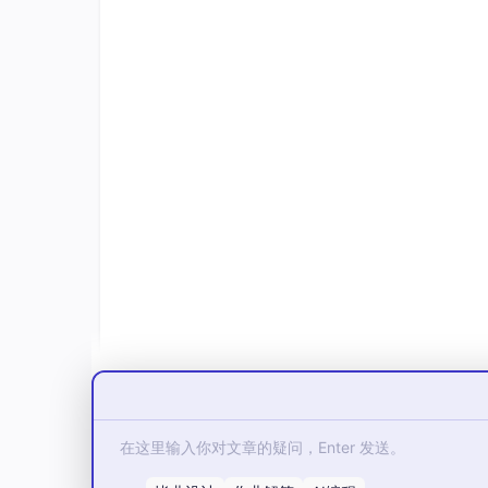
二、环境要求与安装
这是整篇文章里最「工具性」的一节，但也是最
装了claude code或者trae/curosr/work
https:
//gi
thub.com
/NousResearch/
hermes-a
成hermes的安装）。
2.1 环境要求
开始之前，确认系统满足以下条件：
项目
要求
Python
3.11 或以上
操作系统
macOS / Linux / WSL2 / Win
不确定 Python 版本？终端输入检查：