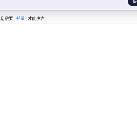
提
您需要
登录
才能发言
on@3.11
# Linux / WSL2sudo apt update && sudo apt instal
t.com
/NousResearch/
hermes-agent
/main/