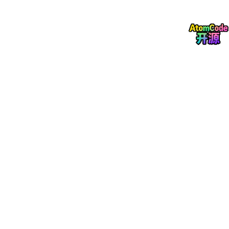
方式。
王声龙
‌，普通本科电子信息专业，靠自学C++拿下网
易实习，最终入职阿里。
李同学
‌，从轨道检修员辞职，自学Java，如今月薪过
万，生活重新掌舵。
他们都不是“天选之子”，只是比别人多走了一步，再走了一步。
✨ ‌
最后，送你三句话，刻在心里：
高考，是人生第一次公平的赛道，但不是唯一赛道。
大学，是你亲手雕刻自己的开始，别让它变成躺平的
温床。
未来不属于“考得最好的人”，而属于“最能持续成长
的人”。