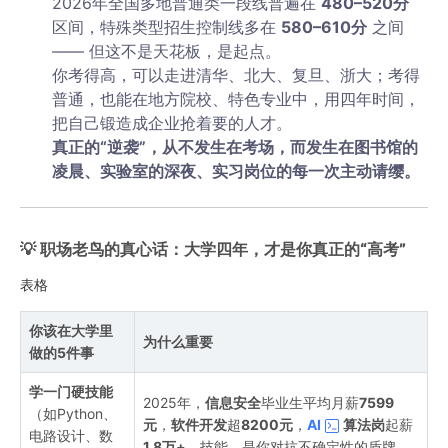
2026年全国多地普通类一段线普遍在 ‌
480–520分
区间，特殊类型招生控制线多在 ‌
580–610分
‌ 之间
—— 但这不是天花板，是起点。
你考得高，可以走进清华、北大、复旦、浙大；考得
普通，也能在地方院校、特色专业中，用四年时间，
把自己锻造成企业抢着要的人才。
真正的“逆袭”，从不发生在考场，而发生在图书馆的
凌晨、实验室的深夜、实习岗位的每一次主动请缨。
💡 ‌
职场老鸟的真心话：大学四年，才是你真正的“高考”
表格
你该在大学里
为什么重要
做的5件事
学一门硬技能
2025年，‌
信息安全
‌毕业生平均月薪‌
7599
（如Python、
元
‌，‌
软件开发
‌超‌
8200元
‌，‌
AI
算法岗
‌起薪‌
电路设计、数
1.8万+
‌。技能，是你对抗不确定性的盾牌。