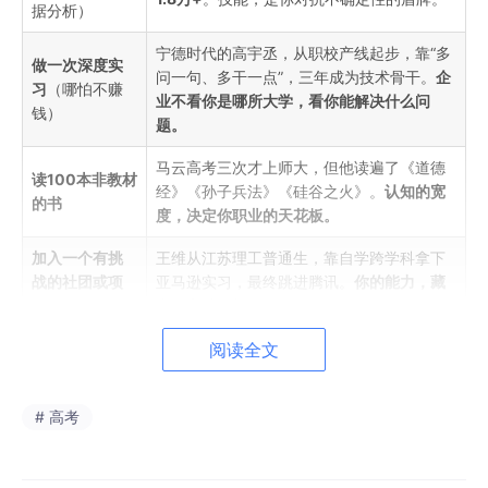
据分析）
宁德时代的高宇丞，从职校产线起步，靠“多
做一次深度实
问一句、多干一点”，三年成为技术骨干。‌
企
习
‌（哪怕不赚
业不看你是哪所大学，看你能解决什么问
钱）
题。
马云高考三次才上师大，但他读遍了《道德
读100本非教材
经》《孙子兵法》《硅谷之火》。‌
认知的宽
的书
度，决定你职业的天花板。
加入一个有挑
王维从江苏理工普通生，靠自学跨学科拿下
战的社团或项
亚马逊实习，最终跳进腾讯。‌
你的能力，藏
目
在你主动承担的项目里。
老板不会天天盯着你，老师不会追着你补作
阅读全文
学会“自我驱动”
业。‌
自律，是你从“被教育者”变成“价值创造
者”的唯一钥匙。
# 高考