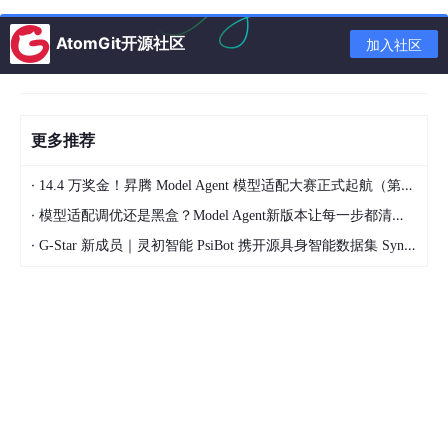
🚀 ‌
未来，属于“能解决问题”的人，不是“考高分”的人
新能源
‌：全国光伏、储能产业迅猛发展，‌
光伏系统工
AtomGit开源社区
加入社区
程师
‌需求暴涨超30%，年薪15万+起步。
人工智能
‌：算法工程师月薪破2万，‌
芯片设计
‌人才
缺口超500万，‌
微电子
‌专业连续5年就业率超90%。
更多推荐
信息安全
‌：连续11年高薪榜首，‌
人才缺口327万
‌，企
业排队抢人，‌
持证者薪资直涨30%-50%
‌。
·
14.4 万奖金！昇腾 Model Agent 模型适配大赛正式起航（第二季）
·
模型适配调优还是黑盒？Model Agent新版本让每一步都清晰可见
你不需要是状元，但你需要‌
成为某个领域里，最懂技术、最
·
G-Star 新成员｜灵初智能 PsiBot 携开源具身智能数据集 SynData 入驻 AtomGit
肯动手、最不怕吃苦的人
‌。
🌟 ‌
你不是一个人在战斗
马云
‌高考三次，上的是杭州师范大学，却创立了阿里
巴巴。
马化腾
‌高考成绩普通，却用代码改变了亿万人的沟通